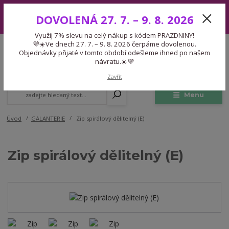
Využij 7% slevu na celý nákup s kódem PRAZDNINY! 💜☀️Ve dnech 27.
DOVOLENÁ 27. 7. – 9. 8. 2026
7. – 9. 8. 2026 čerpáme dovolenou. Objednávky přijaté v tomto období
odešleme ihned po našem návratu.☀️💜
Využij 7% slevu na celý nákup s kódem PRAZDNINY!
Expedice 775 866 913
💜☀️Ve dnech 27. 7. – 9. 8. 2026 čerpáme dovolenou.
CZK
Po-Čt 9-15:30 Pá 9-14:30 Pauza 13-13:45
Objednávky přijaté v tomto období odešleme ihned po našem
návratu.☀️💜
0
0,00 Kč
Zavřít
Menu
Úvod
GALANTERIE
Zip spirálový dělitelný (E)
Zip spirálový dělitelný (E)