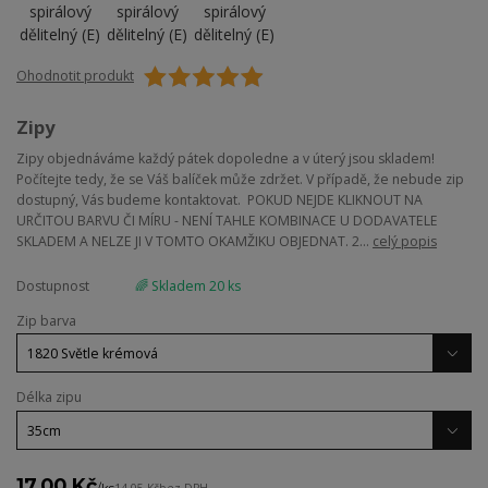
Ohodnotit produkt
Zipy
Zipy objednáváme každý pátek dopoledne a v úterý jsou skladem!
Počítejte tedy, že se Váš balíček může zdržet. V případě, že nebude zip
dostupný, Vás budeme kontaktovat. POKUD NEJDE KLIKNOUT NA
URČITOU BARVU ČI MÍRU - NENÍ TAHLE KOMBINACE U DODAVATELE
SKLADEM A NELZE JI V TOMTO OKAMŽIKU OBJEDNAT. 2...
celý popis
Dostupnost
🌈 Skladem 20 ks
Zip barva
Délka zipu
17,00 Kč
/
ks