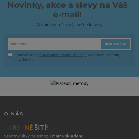
Novinky, akce a slevy na Váš
e-mail!
Ať vám neutečou výjimečné kousky
Přihlásit se
Souhlasím se
zpracováním osobních údajů
za účelem rozesílky
newsletteru.
O NÁS
B
A
R
E
V
N
É
ŠITÍ!
Všechny látky na eshopu máme
skladem
.