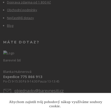
Doprava zdarma od 1 800 Kč
Obchodní podmínky
Nejčastější dotazy
Blog
MÁTE DOTAZ?
Barevné šití
Blanka Hubnerová
Expedice 775 866 913
Po-Čt 9-15:30 Pá 9-14:30 Pauza 13-13:45
objednavky@barevnesiti.cz
Abychom zajistili tvůj pohodový nákup využíváme soubory
cookie.