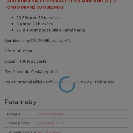
TAHLE KOMBINACE U DODAVATELE SKLADEM A NELZE JI V
TOMTO OKAMŽIKU OBJEDNAT.
20-85cm ve 30 barvách
90cm ve 20 barvách
95 a 100cm pouze Bílá a Černá barva
Spirálové zipy DĚLITELNÉ, značky KIN
Šíře zubů: 6mm
Složení: 100% polyester
Země původu: Česká republika
Použití: středně těžká konfekce, například mikiny, lehčí bundy
Parametry
Materiál
100% polyester
Země původu
Česká republika
Téma/Jednobare
Jednobarevná