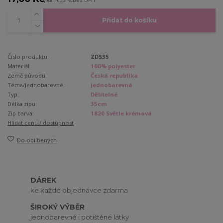
14,05 Kč
bez DPH
Přidat do košíku
Číslo produktu:
ZDS35
Materiál:
100% polyester
Země původu:
Česká republika
Téma/Jednobarevné:
Jednobarevná
Typ:
Dělitelné
Délka zipu:
35cm
Zip barva:
1820 Světle krémová
Hlídat cenu / dostupnost
Do oblíbených
DÁREK
ke každé objednávce zdarma
ŠIROKÝ VÝBĚR
jednobarevné i potištěné látky