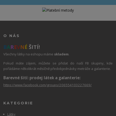
O NÁS
B
A
R
E
V
N
É
ŠITÍ!
Všechny látky na eshopu máme
skladem
.
Pokud máte zájem, můžete se přidat do naší FB skupiny, kde
pořádáme několikrát měsíčně předobjednávky metráže a galanterie.
Barevné šití: prodej látek a galanterie:
https://www.facebook.com/groups/206554103227669/
KATEGORIE
Látky