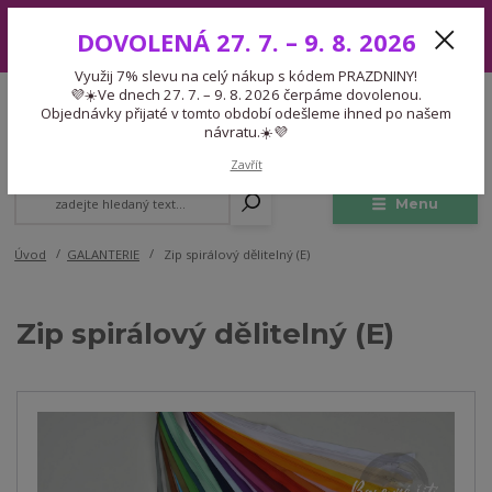
Využij 7% slevu na celý nákup s kódem PRAZDNINY! 💜☀️Ve dnech 27.
DOVOLENÁ 27. 7. – 9. 8. 2026
7. – 9. 8. 2026 čerpáme dovolenou. Objednávky přijaté v tomto období
odešleme ihned po našem návratu.☀️💜
Využij 7% slevu na celý nákup s kódem PRAZDNINY!
Expedice 775 866 913
💜☀️Ve dnech 27. 7. – 9. 8. 2026 čerpáme dovolenou.
CZK
Po-Čt 9-15:30 Pá 9-14:30 Pauza 13-13:45
Objednávky přijaté v tomto období odešleme ihned po našem
návratu.☀️💜
0
0,00 Kč
Zavřít
Menu
Úvod
GALANTERIE
Zip spirálový dělitelný (E)
Zip spirálový dělitelný (E)