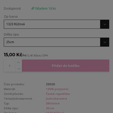
Dostupnost
🌈 Skladem 18 ks
Zip barva
Délka zipu
15,00 Kč
/
ks
12,40 Kč
bez DPH
Přidat do košíku
Číslo produktu:
ZDS25
Materiál:
100% polyester
Země původu:
Česká republika
Téma/Jednobarevné:
Jednobarevná
Typ:
Dělitelné
Délka zipu:
25cm
Zip barva:
1323 Růžová