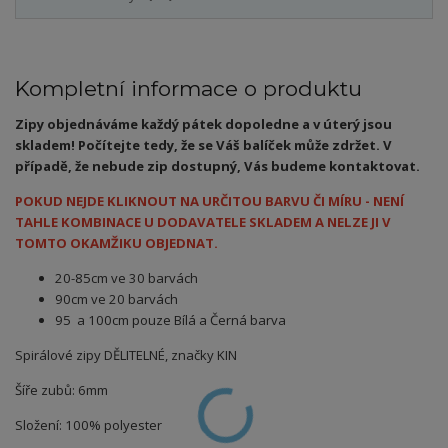
Kompletní informace o produktu
Zipy objednáváme každý pátek dopoledne a v úterý jsou
skladem! Počítejte tedy, že se Váš balíček může zdržet. V
případě, že nebude zip dostupný, Vás budeme kontaktovat.
POKUD NEJDE KLIKNOUT NA URČITOU BARVU ČI MÍRU - NENÍ
TAHLE KOMBINACE U DODAVATELE SKLADEM A NELZE JI V
TOMTO OKAMŽIKU OBJEDNAT.
20-85cm ve 30 barvách
90cm ve 20 barvách
95 a 100cm pouze Bílá a Černá barva
Spirálové zipy DĚLITELNÉ, značky KIN
Šíře zubů: 6mm
Složení: 100% polyester