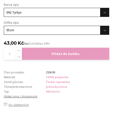
Barva zipu
Délka zipu
43,00 Kč
/
ks
35,54 Kč
bez DPH
Přidat do košíku
Číslo produktu:
ZDK95
Materiál:
100% polyester
Země původu:
Česká republika
Téma/Jednobarevné:
Jednobarevná
Typ:
Dělitelné
Hlídat cenu / dostupnost
Do oblíbených