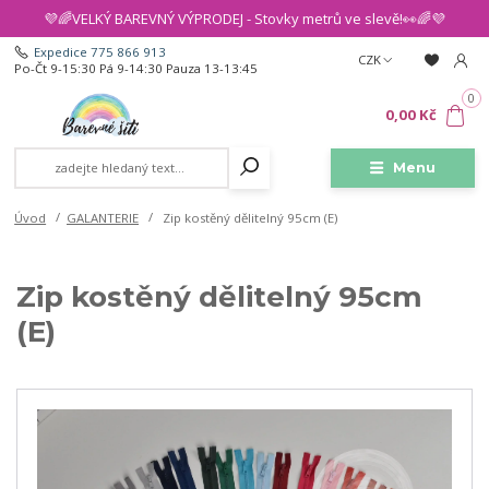
💜🌈VELKÝ BAREVNÝ VÝPRODEJ - Stovky metrů ve slevě!👀🌈💜
Expedice 775 866 913
CZK
Po-Čt 9-15:30 Pá 9-14:30 Pauza 13-13:45
0
0,00 Kč
Menu
Úvod
GALANTERIE
Zip kostěný dělitelný 95cm (E)
Zip kostěný dělitelný 95cm
(E)