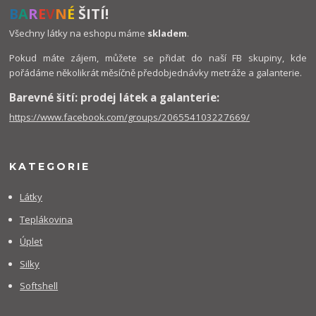
B
A
R
E
V
N
É
ŠITÍ!
Všechny látky na eshopu máme
skladem
.
Pokud máte zájem, můžete se přidat do naší FB skupiny, kde
pořádáme několikrát měsíčně předobjednávky metráže a galanterie.
Barevné šití: prodej látek a galanterie:
https://www.facebook.com/groups/206554103227669/
KATEGORIE
Látky
Teplákovina
Úplet
Silky
Softshell