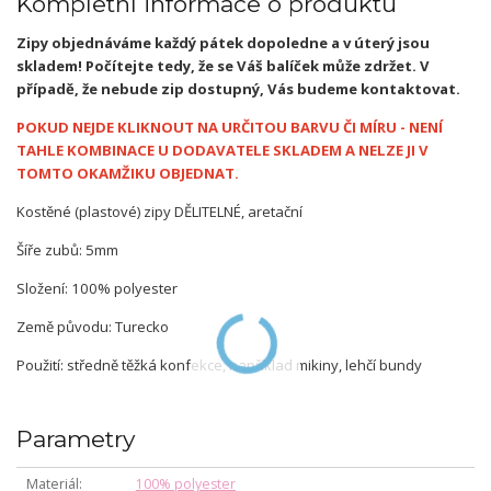
Kompletní informace o produktu
Zipy objednáváme každý pátek dopoledne a v úterý jsou
skladem! Počítejte tedy, že se Váš balíček může zdržet. V
případě, že nebude zip dostupný, Vás budeme kontaktovat.
POKUD NEJDE KLIKNOUT NA URČITOU BARVU ČI MÍRU - NENÍ
TAHLE KOMBINACE U DODAVATELE SKLADEM A NELZE JI V
TOMTO OKAMŽIKU OBJEDNAT.
Kostěné (plastové) zipy DĚLITELNÉ, aretační
Šíře zubů: 5mm
Složení: 100% polyester
Země původu: Turecko
Použití: středně těžká konfekce, například mikiny, lehčí bundy
Parametry
Materiál
100% polyester