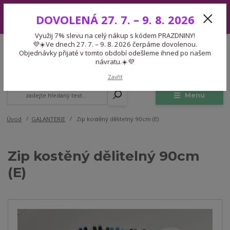
Využij 7% slevu na celý nákup s kódem PRAZDNINY! 💜☀️Ve dnech 27.
DOVOLENÁ 27. 7. – 9. 8. 2026
7. – 9. 8. 2026 čerpáme dovolenou. Objednávky přijaté v tomto období
odešleme ihned po našem návratu.☀️💜
Využij 7% slevu na celý nákup s kódem PRAZDNINY!
Expedice 775 866 913
💜☀️Ve dnech 27. 7. – 9. 8. 2026 čerpáme dovolenou.
CZK
Po-Čt 9-15:30 Pá 9-14:30 Pauza 13-13:45
Objednávky přijaté v tomto období odešleme ihned po našem
návratu.☀️💜
0
0,00 Kč
Zavřít
Menu
Úvod
GALANTERIE
Zip kostěný dělitelný 90cm (E)
Zip kostěný dělitelný 90cm
(E)