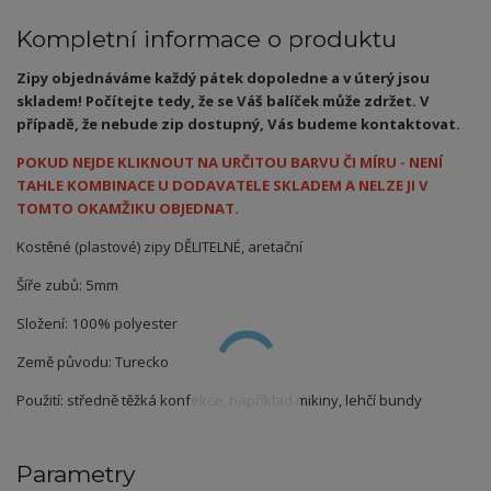
Kompletní informace o produktu
Zipy objednáváme každý pátek dopoledne a v úterý jsou
skladem! Počítejte tedy, že se Váš balíček může zdržet. V
případě, že nebude zip dostupný, Vás budeme kontaktovat.
POKUD NEJDE KLIKNOUT NA URČITOU BARVU ČI MÍRU - NENÍ
TAHLE KOMBINACE U DODAVATELE SKLADEM A NELZE JI V
TOMTO OKAMŽIKU OBJEDNAT.
Kostěné (plastové) zipy DĚLITELNÉ, aretační
Šíře zubů: 5mm
Složení: 100% polyester
Země původu: Turecko
Použití: středně těžká konfekce, například mikiny, lehčí bundy
Parametry