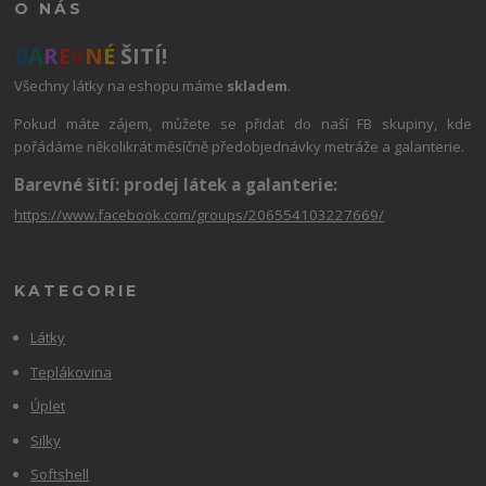
O NÁS
B
A
R
E
V
N
É
ŠITÍ!
Všechny látky na eshopu máme
skladem
.
Pokud máte zájem, můžete se přidat do naší FB skupiny, kde
pořádáme několikrát měsíčně předobjednávky metráže a galanterie.
Barevné šití: prodej látek a galanterie:
https://www.facebook.com/groups/206554103227669/
KATEGORIE
Látky
Teplákovina
Úplet
Silky
Softshell