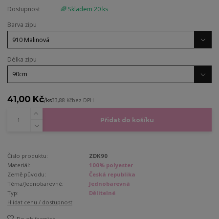
Dostupnost
🌈 Skladem 20 ks
Barva zipu
Délka zipu
41,00 Kč
/
ks
33,88 Kč
bez DPH
Přidat do košíku
Číslo produktu:
ZDK90
Materiál:
100% polyester
Země původu:
Česká republika
Téma/Jednobarevné:
Jednobarevná
Typ:
Dělitelné
Hlídat cenu / dostupnost
Do oblíbených