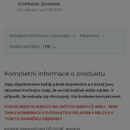
DOPRAVA ZDARMA
při nákupu nad 1 800 Kč
Kompletní informace o produktu
Parametry
Hodnocení látky:
10
Kompletní informace o produktu
Zipy objednáváme každý pátek dopoledne a v úterý jsou
skladem! Počítejte tedy, že se Váš balíček může zdržet. V
případě, že nebude zip dostupný, Vás budeme kontaktovat.
POKUD NEJDE KLIKNOUT NA URČITOU BARVU ČI MÍRU - NENÍ
TAHLE KOMBINACE U DODAVATELE SKLADEM A NELZE JI V
TOMTO OKAMŽIKU OBJEDNAT.
Kostěné (plastové) zipy DĚLITELNÉ, aretační