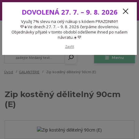
Využij 7% slevu na celý nákup s kódem PRAZDNINY! 💜☀️Ve dnech 27.
DOVOLENÁ 27. 7. – 9. 8. 2026
7. – 9. 8. 2026 čerpáme dovolenou. Objednávky přijaté v tomto období
odešleme ihned po našem návratu.☀️💜
Využij 7% slevu na celý nákup s kódem PRAZDNINY!
Expedice 775 866 913
💜☀️Ve dnech 27. 7. – 9. 8. 2026 čerpáme dovolenou.
CZK
Po-Čt 9-15:30 Pá 9-14:30 Pauza 13-13:45
Objednávky přijaté v tomto období odešleme ihned po našem
návratu.☀️💜
0
0,00 Kč
Zavřít
Menu
Úvod
GALANTERIE
Zip kostěný dělitelný 90cm (E)
Zip kostěný dělitelný 90cm
(E)