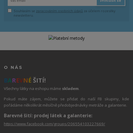
Přihlásit se
Souhlasím se
zpracováním osobních údajů
za účelem rozesílky
newsletteru.
O NÁS
B
A
R
E
V
N
É
ŠITÍ!
Všechny látky na eshopu máme
skladem
.
Pokud máte zájem, můžete se přidat do naší FB skupiny, kde
pořádáme několikrát měsíčně předobjednávky metráže a galanterie.
Barevné šití: prodej látek a galanterie:
https://www.facebook.com/groups/206554103227669/