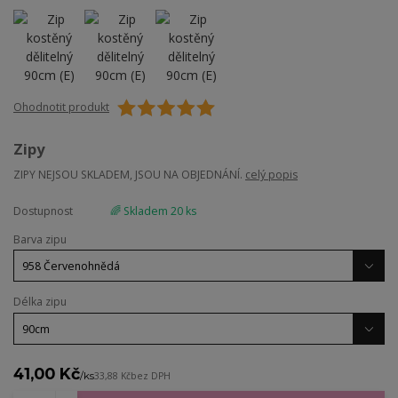
Ohodnotit produkt
Zipy
ZIPY NEJSOU SKLADEM, JSOU NA OBJEDNÁNÍ.
celý popis
Dostupnost
🌈 Skladem 20 ks
Barva zipu
Délka zipu
41,00 Kč
/
ks
33,88 Kč
bez DPH