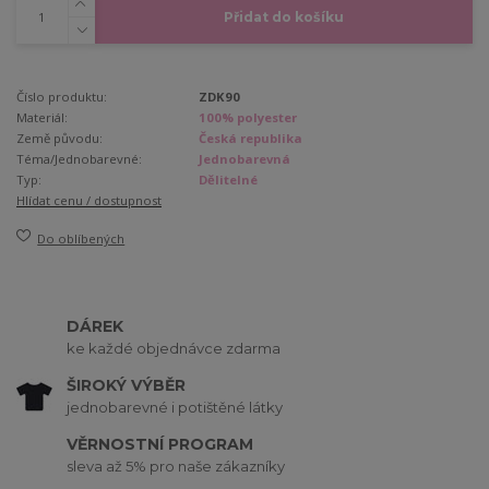
Přidat do košíku
Číslo produktu:
ZDK90
Materiál:
100% polyester
Země původu:
Česká republika
Téma/Jednobarevné:
Jednobarevná
Typ:
Dělitelné
Hlídat cenu / dostupnost
Do oblíbených
DÁREK
ke každé objednávce zdarma
ŠIROKÝ VÝBĚR
jednobarevné i potištěné látky
VĚRNOSTNÍ PROGRAM
sleva až 5% pro naše zákazníky