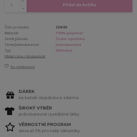
Přidat do košíku
Číslo produktu:
ZDK80
Materiál:
100% polyester
Země původu:
Česká republika
Téma/Jednobarevné:
Jednobarevná
Typ:
Dělitelné
Hlídat cenu / dostupnost
Do oblíbených
DÁREK
ke každé objednávce zdarma
ŠIROKÝ VÝBĚR
jednobarevné i potištěné látky
VĚRNOSTNÍ PROGRAM
sleva až 5% pro naše zákazníky