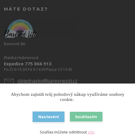
MÁTE DOTAZ?
Barevné šití
Blanka Hubnerová
Expedice 775 866 913
Po-Čt 9-15:30 Pá 9-14:30 Pauza 13-13:45
objednavky@barevnesiti.cz
Abychom zajistili tvůj pohodový nákup využíváme soubory
cookie.
Nastavení
Souhlasím
Copyright © 2026 Barevnesiti.cz
Souhlas můžete odmítnout
zde
.
Vytvořeno na
Eshop-rychle.cz