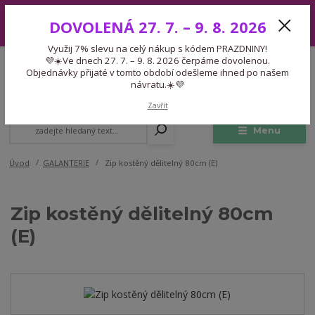
Využij 7% slevu na celý nákup s kódem PRAZDNINY! 💜☀️Ve dnech 27.
DOVOLENÁ 27. 7. – 9. 8. 2026
7. – 9. 8. 2026 čerpáme dovolenou. Objednávky přijaté v tomto období
odešleme ihned po našem návratu.☀️💜
Využij 7% slevu na celý nákup s kódem PRAZDNINY!
Expedice 775 866 913
💜☀️Ve dnech 27. 7. – 9. 8. 2026 čerpáme dovolenou.
CZK
Po-Čt 9-15:30 Pá 9-14:30 Pauza 13-13:45
Objednávky přijaté v tomto období odešleme ihned po našem
návratu.☀️💜
0
0,00 Kč
Zavřít
Menu
Úvod
GALANTERIE
Zip kostěný dělitelný 80cm (E)
Zip kostěný dělitelný 80cm
(E)