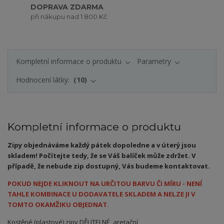
DOPRAVA ZDARMA
při nákupu nad 1 800 Kč
Kompletní informace o produktu
Parametry
Hodnocení látky:
10
Kompletní informace o produktu
Zipy objednáváme každý pátek dopoledne a v úterý jsou
skladem! Počítejte tedy, že se Váš balíček může zdržet. V
případě, že nebude zip dostupný, Vás budeme kontaktovat.
POKUD NEJDE KLIKNOUT NA URČITOU BARVU ČI MÍRU - NENÍ
TAHLE KOMBINACE U DODAVATELE SKLADEM A NELZE JI V
TOMTO OKAMŽIKU OBJEDNAT.
Kostěné (plastové) zipy DĚLITELNÉ, aretační