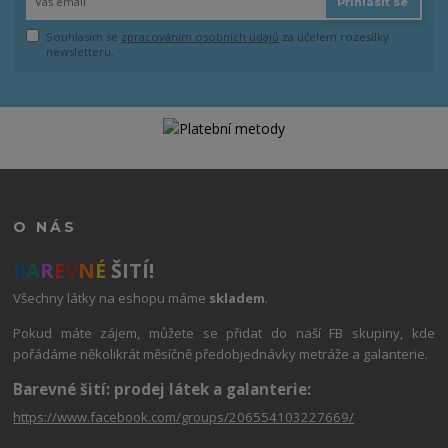
Přihlásit se
Souhlasím se
zpracováním osobních údajů
za účelem rozesílky
newsletteru.
O NÁS
B
A
R
E
V
N
É
ŠITÍ!
Všechny látky na eshopu máme
skladem
.
Pokud máte zájem, můžete se přidat do naší FB skupiny, kde
pořádáme několikrát měsíčně předobjednávky metráže a galanterie.
Barevné šití: prodej látek a galanterie:
https://www.facebook.com/groups/206554103227669/