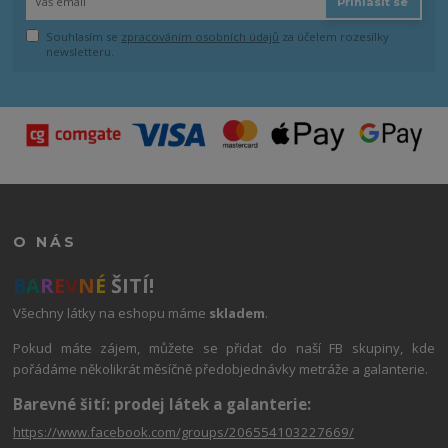
Přihlásit se
Souhlasím se
zpracováním osobních údajů
za účelem rozesílky
newsletteru.
O NÁS
B
A
R
E
V
N
É
ŠITÍ!
Všechny látky na eshopu máme
skladem
.
Pokud máte zájem, můžete se přidat do naší FB skupiny, kde
pořádáme několikrát měsíčně předobjednávky metráže a galanterie.
Barevné šití: prodej látek a galanterie:
https://www.facebook.com/groups/206554103227669/