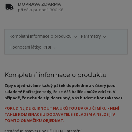
DOPRAVA ZDARMA
při nákupu nad 1 800 Kč
Kompletní informace o produktu
Parametry
Hodnocení látky:
10
Kompletní informace o produktu
Zipy objednáváme každý pátek dopoledne a v úterý jsou
skladem! Počítejte tedy, že se Váš balíček může zdržet. V
případě, že nebude zip dostupný, Vás budeme kontaktovat.
POKUD NEJDE KLIKNOUT NA URČITOU BARVU ČI MÍRU - NENÍ
TAHLE KOMBINACE U DODAVATELE SKLADEM A NELZE JI V
TOMTO OKAMŽIKU OBJEDNAT.
Kostěné (plastové) zipy DĚLITELNÉ, aretační