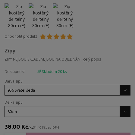
Ohodnotit produkt
Zipy
ZIPY NEJSOU SKLADEM, JSOU NA OBJEDNÁNÍ.
celý popis
Dostupnost
🌈 Skladem 20 ks
Barva zipu
Délka zipu
38,00 Kč
/
ks
31,40 Kč
bez DPH