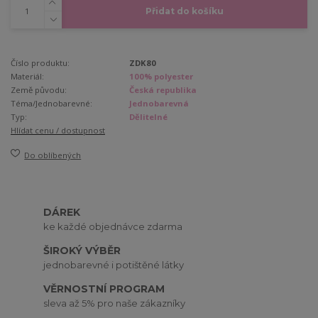
Přidat do košíku
Číslo produktu:
ZDK80
Materiál:
100% polyester
Země původu:
Česká republika
Téma/Jednobarevné:
Jednobarevná
Typ:
Dělitelné
Hlídat cenu / dostupnost
Do oblíbených
DÁREK
ke každé objednávce zdarma
ŠIROKÝ VÝBĚR
jednobarevné i potištěné látky
VĚRNOSTNÍ PROGRAM
sleva až 5% pro naše zákazníky