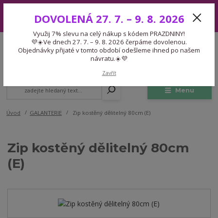
Využij 7% slevu na celý nákup s kódem PRAZDNINY! 💜☀️Ve dnech 27.
DOVOLENÁ 27. 7. – 9. 8. 2026
7. – 9. 8. 2026 čerpáme dovolenou. Objednávky přijaté v tomto období
odešleme ihned po našem návratu.☀️💜
Využij 7% slevu na celý nákup s kódem PRAZDNINY!
Expedice 775 866 913
💜☀️Ve dnech 27. 7. – 9. 8. 2026 čerpáme dovolenou.
CZK
Po-Čt 9-15:30 Pá 9-14:30 Pauza 13-13:45
Objednávky přijaté v tomto období odešleme ihned po našem
návratu.☀️💜
0
0,00 Kč
Zavřít
Menu
Úvod
GALANTERIE
Zip kostěný dělitelný 80cm (E)
Zip kostěný dělitelný 80cm
(E)