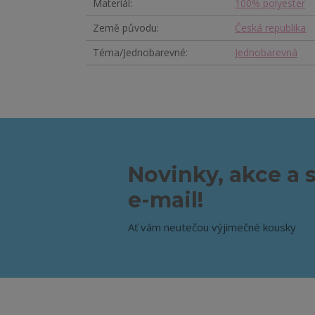
Materiál
100% polyester
Země původu
Česká republika
Téma/Jednobarevné
Jednobarevná
Novinky, akce a 
e-mail!
Ať vám neutečou výjimečné kousky