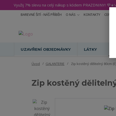
Využij 7% slevu na celý nákup s kódem PRAZDNINY! 💜☀️V
BAREVNÉ ŠITÍ - NÁŠ PŘÍBĚH
O NÁS
KONTAKTY
CERTIF
UZAVŘENÍ OBJEDNÁVKY
LÁTKY
Úvod
GALANTERIE
Zip kostěný dělitelný 80cm (E
Zip kostěný děliteln