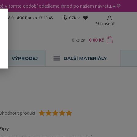
até v tomto období odešleme ihned po našem návratu.☀️💜
:30 Pá 9-14:30 Pauza 13-13:45
CZK
Přihlášení
0
ks
za
0,00 Kč
VÝPRODEJ
DALŠÍ MATERIÁLY
Ohodnotit produkt
Zipy