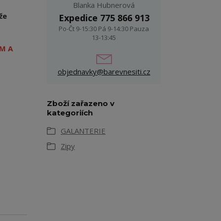
Blanka Hubnerová
že
Expedice 775 866 913
Po-Čt 9-15:30 Pá 9-14:30 Pauza
13-13:45
M A
objednavky@barevnesiti.cz
Zboží zařazeno v
kategoriích
GALANTERIE
Zipy