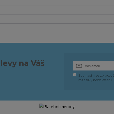
slevy na Váš
Souhlasím se
zpracová
rozesílky newsletteru.