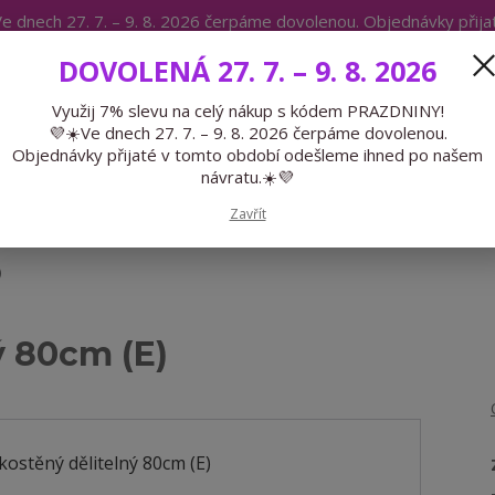
e dnech 27. 7. – 9. 8. 2026 čerpáme dovolenou. Objednávky přij
IKÁTY
BLOG
DOVOLENÁ 27. 7. – 9. 8. 2026
Expedice 775 866 913
Po-Čt 9-15
Využij 7% slevu na celý nákup s kódem PRAZDNINY!
💜☀️Ve dnech 27. 7. – 9. 8. 2026 čerpáme dovolenou.
Hledat
Objednávky přijaté v tomto období odešleme ihned po našem
návratu.☀️💜
GALANTERIE
PŘEDOBJEDNÁVKY
LÉTO
Zavřít
)
ý 80cm (E)