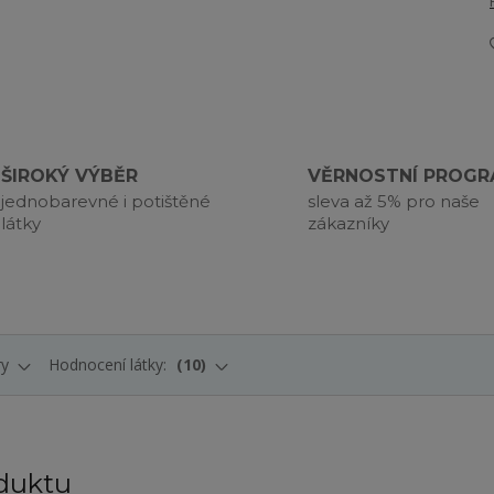
ŠIROKÝ VÝBĚR
VĚRNOSTNÍ PROG
jednobarevné i potištěné
sleva až 5% pro naše
látky
zákazníky
ry
Hodnocení látky:
10
duktu