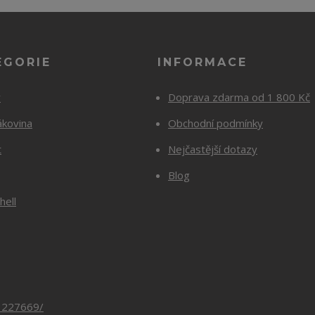
EGORIE
INFORMACE
y
Doprava zdarma od 1 800 Kč
ákovina
Obchodní podmínky
t
Nejčastější dotazy
Blog
hell
3227669/