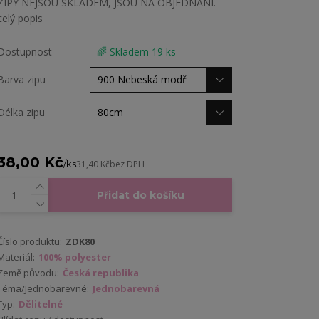
ZIPY NEJSOU SKLADEM, JSOU NA OBJEDNÁNÍ.
celý popis
Dostupnost
🌈 Skladem 19 ks
Barva zipu
Délka zipu
38,00 Kč
/
ks
31,40 Kč
bez DPH
Přidat do košíku
Číslo produktu:
ZDK80
Materiál:
100% polyester
Země původu:
Česká republika
Téma/Jednobarevné:
Jednobarevná
Typ:
Dělitelné