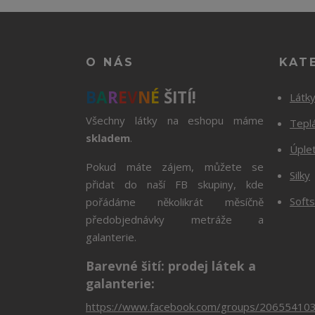
O NÁS
KAT
B
A
R
E
V
N
É
ŠITÍ!
Látk
Všechny látky na eshopu máme
Tepl
skladem
.
Úple
Pokud máte zájem, můžete se
Silky
přidat do naší FB skupiny, kde
Softs
pořádáme několikrát měsíčně
předobjednávky metráže a
galanterie.
Barevné šití: prodej látek a
galanterie:
https://www.facebook.com/groups/20655410