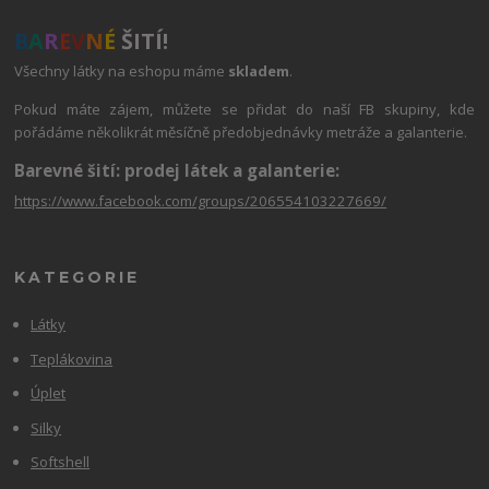
B
A
R
E
V
N
É
ŠITÍ!
Všechny látky na eshopu máme
skladem
.
Pokud máte zájem, můžete se přidat do naší FB skupiny, kde
pořádáme několikrát měsíčně předobjednávky metráže a galanterie.
Barevné šití: prodej látek a galanterie:
https://www.facebook.com/groups/206554103227669/
KATEGORIE
Látky
Teplákovina
Úplet
Silky
Softshell