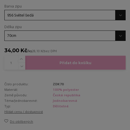
Barva zipu
Délka zipu
34,00 Kč
/
ks
28,10 Kč
bez DPH
Přidat do košíku
Číslo produktu:
ZDK70
Materiál:
100% polyester
Země původu:
Česká republika
Téma/Jednobarevné:
Jednobarevná
Typ:
Dělitelné
Hlídat cenu / dostupnost
Do oblíbených