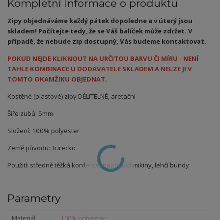
Kompletní informace o produktu
Zipy objednáváme každý pátek dopoledne a v úterý jsou
skladem! Počítejte tedy, že se Váš balíček může zdržet. V
případě, že nebude zip dostupný, Vás budeme kontaktovat.
POKUD NEJDE KLIKNOUT NA URČITOU BARVU ČI MÍRU - NENÍ
TAHLE KOMBINACE U DODAVATELE SKLADEM A NELZE JI V
TOMTO OKAMŽIKU OBJEDNAT.
Kostěné (plastové) zipy DĚLITELNÉ, aretační
Šíře zubů: 5mm
Složení: 100% polyester
Země původu: Turecko
Použití: středně těžká konfekce, například mikiny, lehčí bundy
Parametry
Materiál
100% polyester