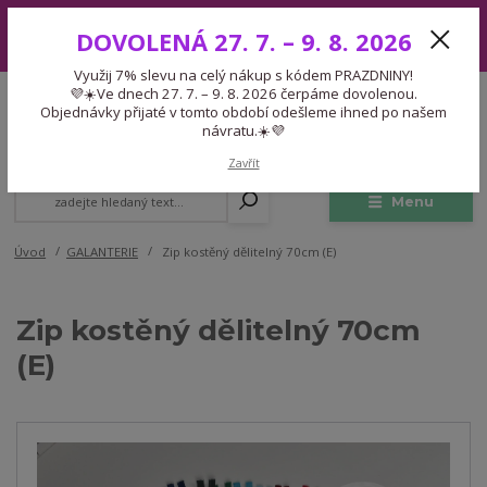
Využij 7% slevu na celý nákup s kódem PRAZDNINY! 💜☀️Ve dnech 27.
DOVOLENÁ 27. 7. – 9. 8. 2026
7. – 9. 8. 2026 čerpáme dovolenou. Objednávky přijaté v tomto období
odešleme ihned po našem návratu.☀️💜
Využij 7% slevu na celý nákup s kódem PRAZDNINY!
Expedice 775 866 913
💜☀️Ve dnech 27. 7. – 9. 8. 2026 čerpáme dovolenou.
CZK
Po-Čt 9-15:30 Pá 9-14:30 Pauza 13-13:45
Objednávky přijaté v tomto období odešleme ihned po našem
návratu.☀️💜
0
0,00 Kč
Zavřít
Menu
Úvod
GALANTERIE
Zip kostěný dělitelný 70cm (E)
Zip kostěný dělitelný 70cm
(E)