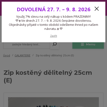
Využij 7% slevu na celý nákup s kódem PRAZDNINY! 💜☀️Ve dnech 27.
DOVOLENÁ 27. 7. – 9. 8. 2026
7. – 9. 8. 2026 čerpáme dovolenou. Objednávky přijaté v tomto období
odešleme ihned po našem návratu.☀️💜
Využij 7% slevu na celý nákup s kódem PRAZDNINY!
Expedice 775 866 913
💜☀️Ve dnech 27. 7. – 9. 8. 2026 čerpáme dovolenou.
CZK
Po-Čt 9-15:30 Pá 9-14:30 Pauza 13-13:45
Objednávky přijaté v tomto období odešleme ihned po našem
návratu.☀️💜
0
0,00 Kč
Zavřít
Menu
Úvod
GALANTERIE
Zip kostěný dělitelný 25cm (E)
Zip kostěný dělitelný 25cm
(E)