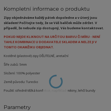
Kompletní informace o produktu
Zipy objednáváme každý pátek dopoledne a v úterý jsou
skladem! Počítejte tedy, že se Váš balíček může zdržet. V
případě, že nebude zip dostupný, Vás budeme kontaktovat.
POKUD NEJDE KLIKNOUT NA URČITOU BARVU ČI MÍRU - NENÍ
TAHLE KOMBINACE U DODAVATELE SKLADEM A NELZE JI V
TOMTO OKAMŽIKU OBJEDNAT.
Kostěné (plastové) zipy DĚLITELNÉ, aretační
Šíře zubů: 5mm
Složení: 100% polyester
Země původu: Turecko
Použití: středně těžká konfekce, například mikiny, lehčí bundy
Parametry