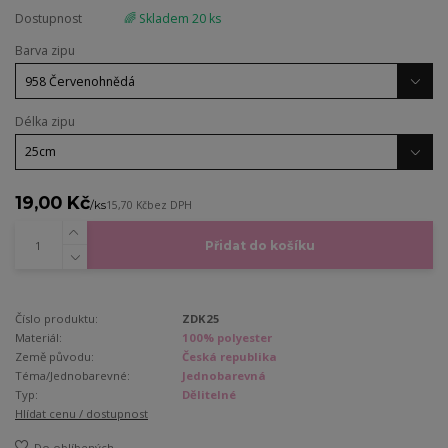
Dostupnost
🌈 Skladem 20 ks
Barva zipu
Délka zipu
19,00 Kč
/
ks
15,70 Kč
bez DPH
Přidat do košíku
Číslo produktu:
ZDK25
Materiál:
100% polyester
Země původu:
Česká republika
Téma/Jednobarevné:
Jednobarevná
Typ:
Dělitelné
Hlídat cenu / dostupnost
Do oblíbených