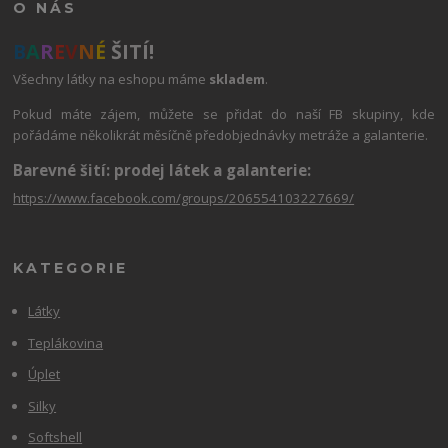
O NÁS
B
A
R
E
V
N
É
ŠITÍ!
Všechny látky na eshopu máme
skladem
.
Pokud máte zájem, můžete se přidat do naší FB skupiny, kde
pořádáme několikrát měsíčně předobjednávky metráže a galanterie.
Barevné šití: prodej látek a galanterie:
https://www.facebook.com/groups/206554103227669/
KATEGORIE
Látky
Teplákovina
Úplet
Silky
Softshell