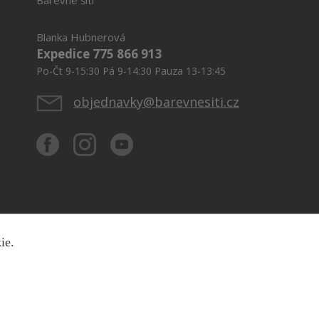
Barevné šití
Blanka Hubnerová
Expedice 775 866 913
Po-Čt 9-15:30 Pá 9-14:30 Pauza 13-13:45
objednavky@barevnesiti.cz
kie.