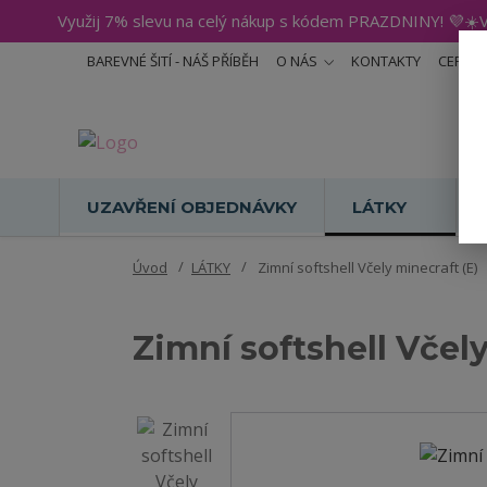
Využij 7% slevu na celý nákup s kódem PRAZDNINY! 💜☀️V
BAREVNÉ ŠITÍ - NÁŠ PŘÍBĚH
O NÁS
KONTAKTY
CERTIF
UZAVŘENÍ OBJEDNÁVKY
LÁTKY
Úvod
LÁTKY
Zimní softshell Včely minecraft (E)
Zimní softshell Včely