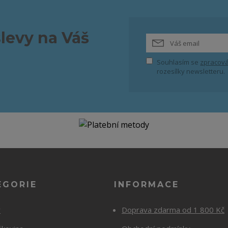
slevy na Váš
Souhlasím se
zpracová
rozesílky newsletteru.
EGORIE
INFORMACE
y
Doprava zdarma od 1 800 Kč