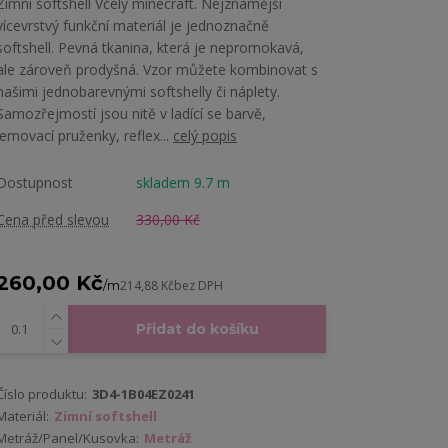
Zimní softshell Včely minecraft. Nejznámější
vícevrstvý funkční materiál je jednoznačně
softshell. Pevná tkanina, která je nepromokavá,
ale zároveň prodyšná. Vzor můžete kombinovat s
našimi jednobarevnými softshelly či náplety.
Samozřejmostí jsou nitě v ladící se barvě,
lemovací pruženky, reflex...
celý popis
Dostupnost
skladem 9.7 m
Cena před slevou
330,00 Kč
260,00 Kč
/
m
214,88 Kč
bez DPH
Přidat do košíku
Číslo produktu:
3D4-1B04EZ0241
Materiál:
Zimní softshell
Metráž/Panel/Kusovka:
Metráž