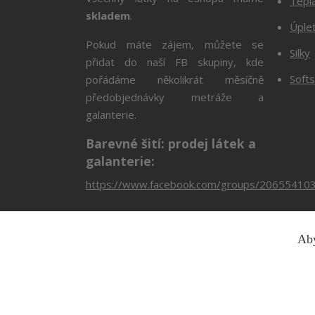
Tepl
skladem
.
Úple
Pokud máte zájem, můžete se
Silky
přidat do naší FB skupiny, kde
Softs
pořádáme několikrát měsíčně
předobjednávky metráže a
galanterie.
Barevné šití: prodej látek a
galanterie:
https://www.facebook.com/groups/20655410
Aby