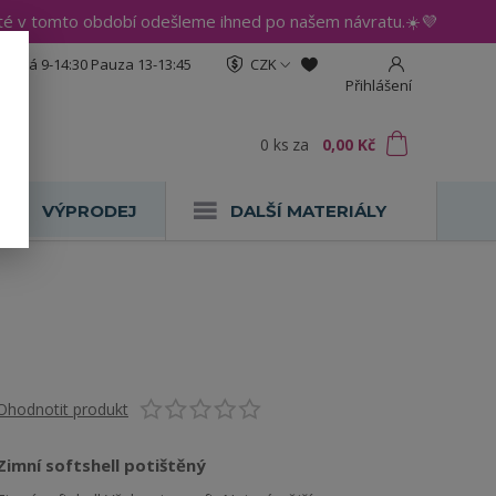
até v tomto období odešleme ihned po našem návratu.☀️💜
:30 Pá 9-14:30 Pauza 13-13:45
CZK
Přihlášení
0
ks
za
0,00 Kč
VÝPRODEJ
DALŠÍ MATERIÁLY
Ohodnotit produkt
Zimní softshell potištěný