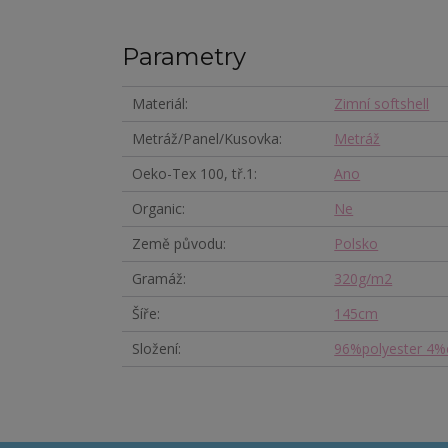
Parametry
Materiál
Zimní softshell
Metráž/Panel/Kusovka
Metráž
Oeko-Tex 100, tř.1
Ano
Organic
Ne
Země původu
Polsko
Gramáž
320g/m2
Šíře
145cm
Složení
96%polyester 4%