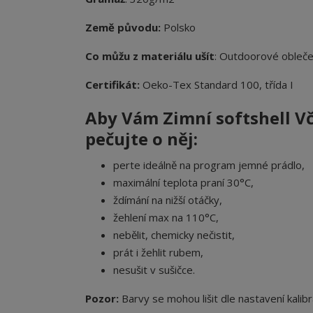
Země původu:
Polsko
Co můžu z materiálu ušít
: Outdoorové obleče
Certifikát:
Oeko-Tex Standard 100, třída I
Aby Vám Zimní softshell V
pečujte o něj:
perte ideálně na program jemné prádlo,
maximální teplota praní 30°C,
ždímání na nižší otáčky,
žehlení max na 110°C,
nebělit, chemicky nečistit,
prát i žehlit rubem,
nesušit v sušičce.
Pozor:
Barvy se mohou lišit dle nastavení kalibr