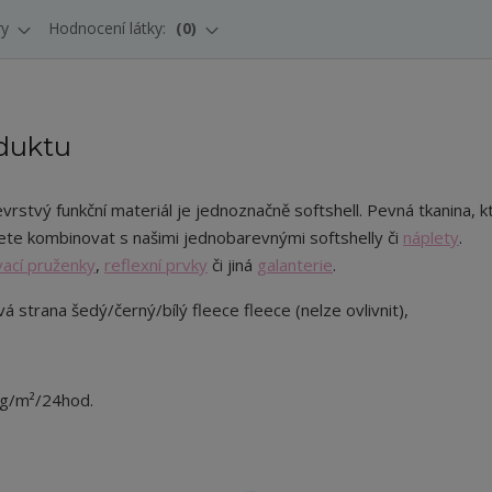
ry
Hodnocení látky:
0
duktu
evrstvý funkční materiál je jednoznačně softshell. Pevná tkanina, k
te kombinovat s našimi jednobarevnými softshelly či
náplety
.
ací pruženky
,
reflexní prvky
či jiná
galanterie
.
vá strana šedý/černý/bílý fleece fleece (nelze ovlivnit),
 g/m²/24hod.