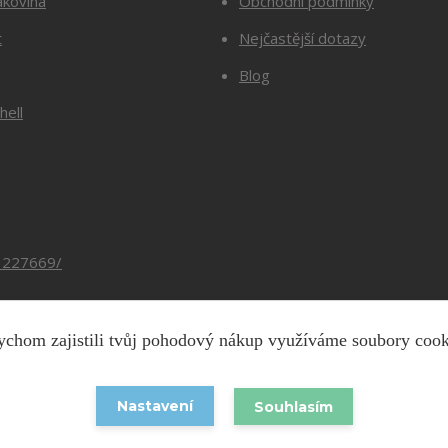
ákovina
Obchodní podmínky
t
Nejčastější dotazy
Blog
hell
3227669/
chom zajistili tvůj pohodový nákup využíváme soubory coo
Copyright © 2026 Barevnesiti.cz
Nastavení
Souhlasím
Vytvořeno na
Eshop-rychle.cz