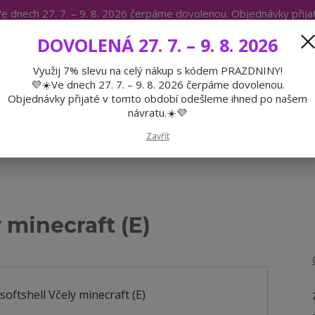
e dnech 27. 7. – 9. 8. 2026 čerpáme dovolenou. Objednávky přij
IKÁTY
BLOG
DOVOLENÁ 27. 7. – 9. 8. 2026
Expedice 775 866 913
Po-Čt 9-15
Využij 7% slevu na celý nákup s kódem PRAZDNINY!
💜☀️Ve dnech 27. 7. – 9. 8. 2026 čerpáme dovolenou.
Hledat
Objednávky přijaté v tomto období odešleme ihned po našem
návratu.☀️💜
GALANTERIE
PŘEDOBJEDNÁVKY
LÉTO
Zavřít
 minecraft (E)