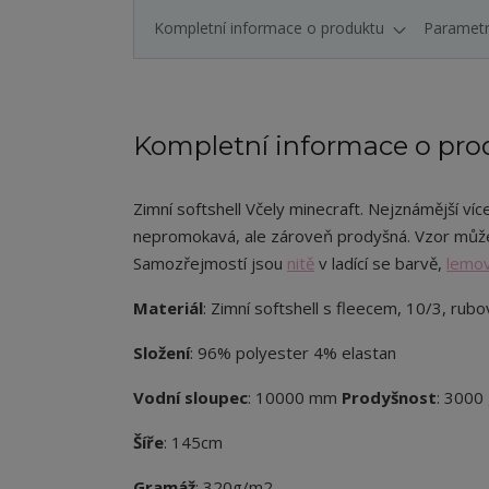
Kompletní informace o produktu
Paramet
Kompletní informace o pro
Zimní softshell Včely minecraft. Nejznámější víc
nepromokavá, ale zároveň prodyšná. Vzor může
Samozřejmostí jsou
nitě
v ladící se barvě,
lemov
Materiál
: Zimní softshell s fleecem, 10/3, rubo
Složení
: 96% polyester 4% elastan
Vodní sloupec
: 10000 mm
Prodyšnost
: 3000
Šíře
: 145cm
Gramáž
: 320g/m2