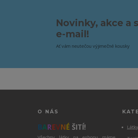
Novinky, akce a 
e-mail!
Ať vám neutečou výjimečné kousky
O NÁS
KAT
B
A
R
E
V
N
É
ŠITÍ!
Látk
Všechny látky na eshopu máme