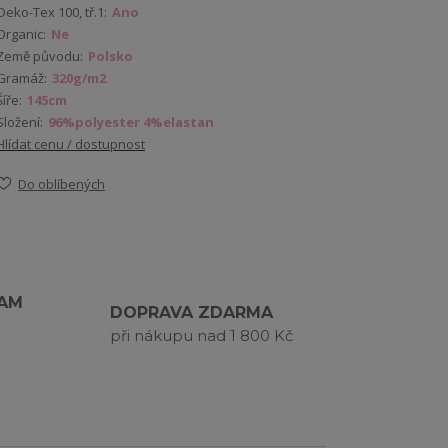
Oeko-Tex 100, tř.1:
Ano
Organic:
Ne
Země původu:
Polsko
Gramáž:
320g/m2
Šíře:
145cm
Složení:
96%polyester 4%elastan
Hlídat cenu / dostupnost
Do oblíbených
RAM
DOPRAVA ZDARMA
při nákupu nad 1 800 Kč