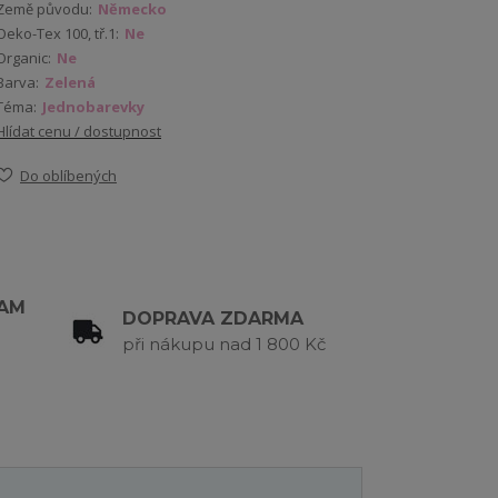
Země původu:
Německo
Oeko-Tex 100, tř.1:
Ne
Organic:
Ne
Barva:
Zelená
Téma:
Jednobarevky
Hlídat cenu / dostupnost
Do oblíbených
RAM
DOPRAVA ZDARMA
při nákupu nad 1 800 Kč