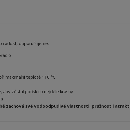
ho radost, doporučujeme:
prádlo
při maximální teplotě 110 °C
y, aby zůstal potisk co nejdéle krásný
la
obě zachová své vodoodpudivé vlastnosti, pružnost i atrakt