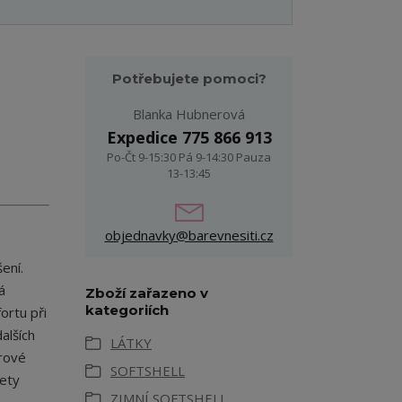
Potřebujete pomoci?
Blanka Hubnerová
Expedice 775 866 913
Po-Čt 9-15:30 Pá 9-14:30 Pauza
13-13:45
objednavky@barevnesiti.cz
ení.
á
Zboží zařazeno v
kategoriích
ortu při
alších
LÁTKY
erové
SOFTSHELL
lety
ZIMNÍ SOFTSHELL