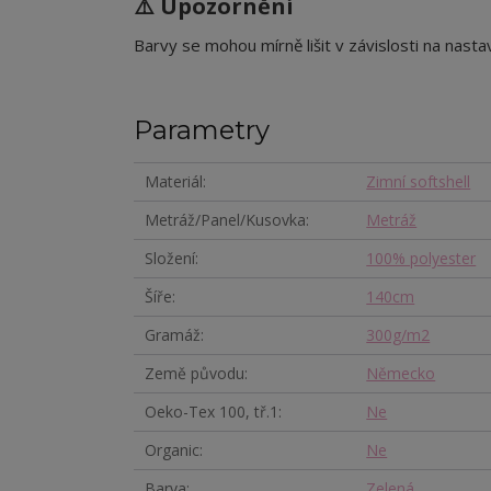
⚠️ Upozornění
Barvy se mohou mírně lišit v závislosti na nastav
Parametry
Materiál
Zimní softshell
Metráž/Panel/Kusovka
Metráž
Složení
100% polyester
Šíře
140cm
Gramáž
300g/m2
Země původu
Německo
Oeko-Tex 100, tř.1
Ne
Organic
Ne
Barva
Zelená