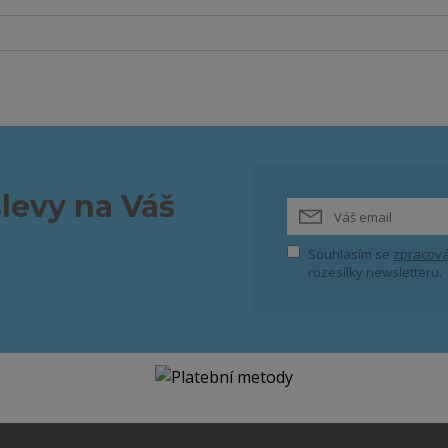
slevy na Váš
Souhlasím se
zpracová
rozesílky newsletteru.