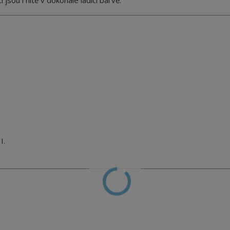
jsou i nitě v dokonale ladící barvě.
I.