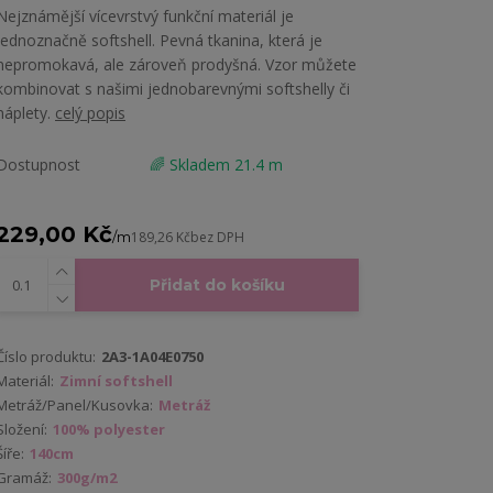
Nejznámější vícevrstvý funkční materiál je
jednoznačně softshell. Pevná tkanina, která je
nepromokavá, ale zároveň prodyšná. Vzor můžete
kombinovat s našimi jednobarevnými softshelly či
náplety.
celý popis
Dostupnost
🌈 Skladem 21.4 m
229,00 Kč
/
m
189,26 Kč
bez DPH
Přidat do košíku
Číslo produktu:
2A3-1A04E0750
Materiál:
Zimní softshell
Metráž/Panel/Kusovka:
Metráž
Složení:
100% polyester
Šíře:
140cm
Gramáž:
300g/m2