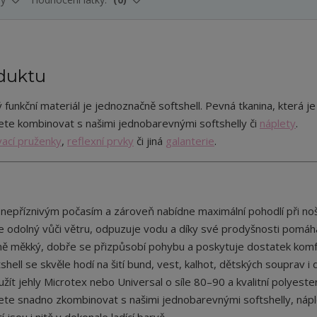
duktu
funkční materiál je jednoznačně softshell. Pevná tkanina, která je
te kombinovat s našimi jednobarevnými softshelly či
náplety
.
ací pruženky
,
reflexní prvky
či jiná
galanterie
.
d nepříznivým počasím a zároveň nabídne maximální pohodlí při noš
je odolný vůči větru, odpuzuje vodu a díky své prodyšnosti pomáh
mně měkký, dobře se přizpůsobí pohybu a poskytuje dostatek komf
hell se skvěle hodí na šití bund, vest, kalhot, dětských souprav i d
ít jehly Microtex nebo Universal o síle 80–90 a kvalitní polyest
ůžete snadno zkombinovat s našimi jednobarevnými softshelly, náp