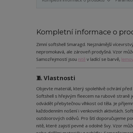
Kompletní informace o pro
Zimní softshell Smaragd. Nejznámější vícevrstvý 
nepromokavá, ale zároveň prodyšná. Vzor může
Samozřejmostí jsou
nitě
v ladící se barvě,
lemov
🧵 Vlastnosti
Objevte materiál, který spolehlivě ochrání pře
Softshell s hřejivým fleecem na rubové straně 
odvádět přebytečnou vlhkost od těla. Je příje
každodenním nošení i venkovních aktivitách. Softs
outdoorových oděvů. Pro šití doporučujeme použ
nitě, které zajistí pevné a odolné švy. Vzor m