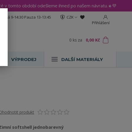
até v tomto období odešleme ihned po našem návratu.☀️💜
:30 Pá 9-14:30 Pauza 13-13:45
CZK
Přihlášení
0
ks
za
0,00 Kč
VÝPRODEJ
DALŠÍ MATERIÁLY
Ohodnotit produkt
Zimní softshell jednobarevný