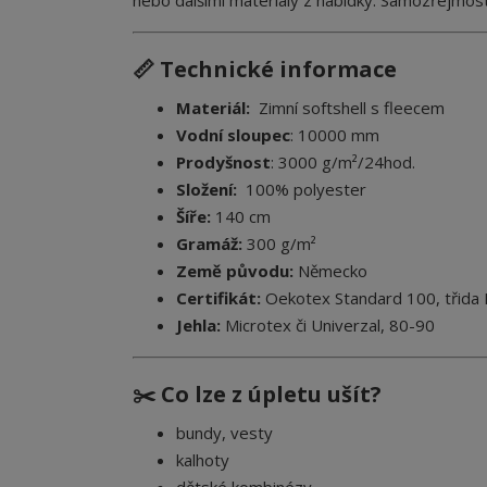
nebo dalšími materiály z nabídky. Samozřejmostí 
📏 Technické informace
Materiál:
Zimní softshell s fleecem
Vodní sloupec
: 10000 mm
Prodyšnost
: 3000 g/m²/24hod.
Složení:
100% polyester
Šíře:
140 cm
Gramáž:
300 g/m²
Země původu:
Německo
Certifikát:
Oekotex Standard 100, třida I
Jehla:
Microtex či Univerzal, 80-90
✂️ Co lze z úpletu ušít?
bundy, vesty
kalhoty