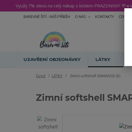
Využij 7% slevu na celý nákup s kódem PRAZDNINY! 💜☀️V
BAREVNÉ ŠITÍ - NÁŠ PŘÍBĚH
O NÁS
KONTAKTY
CERTIF
UZAVŘENÍ OBJEDNÁVKY
LÁTKY
Úvod
LÁTKY
Zimní softshell SMARAGD (E)
Zimní softshell SMA