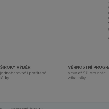
ŠIROKÝ VÝBĚR
VĚRNOSTNÍ PROG
jednobarevné i potištěné
sleva až 5% pro naše
látky
zákazníky
ry
Hodnocení látky:
0