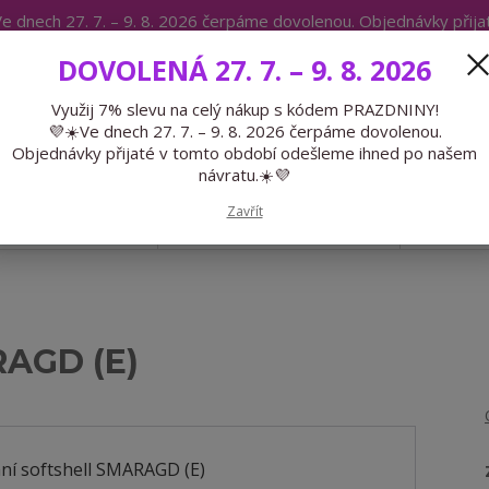
e dnech 27. 7. – 9. 8. 2026 čerpáme dovolenou. Objednávky přij
IKÁTY
BLOG
DOVOLENÁ 27. 7. – 9. 8. 2026
Expedice 775 866 913
Po-Čt 9-15
Využij 7% slevu na celý nákup s kódem PRAZDNINY!
💜☀️Ve dnech 27. 7. – 9. 8. 2026 čerpáme dovolenou.
Hledat
Objednávky přijaté v tomto období odešleme ihned po našem
návratu.☀️💜
Zavřít
GALANTERIE
PŘEDOBJEDNÁVKY
LÉTO
RAGD (E)