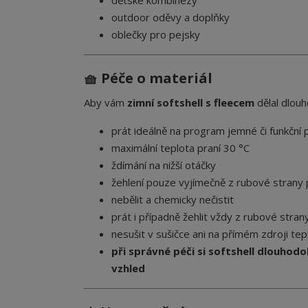
dětské kombinézy
outdoor oděvy a doplňky
oblečky pro pejsky
🧺 Péče o materiál
Aby vám
zimní softshell s fleecem
dělal dlou
prát ideálně na program jemné či funkční 
maximální teplota praní 30 °C
ždímání na nižší otáčky
žehlení pouze vyjímečně z rubové strany 
nebělit a chemicky nečistit
prát i případně žehlit vždy z rubové stran
nesušit v sušičce ani na přímém zdroji tep
při správné péči si softshell dlouhod
vzhled