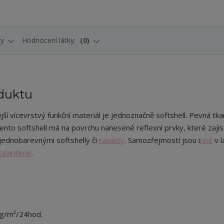
ry
Hodnocení látky:
0
duktu
ší vícevrstvý funkční materiál je jednoznačně softshell. Pevná tka
to softshell má na povrchu nanesené reflexní prvky, které zajist
jednobarevnými softshelly či
náplety
. Samozřejmostí jsou i
nitě
v l
galanterie
.
 g/m²/24hod.