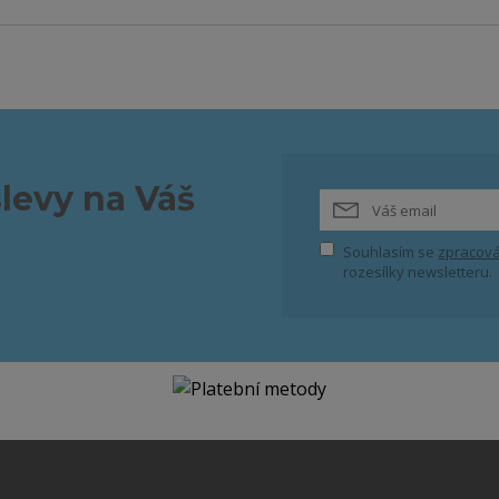
slevy na Váš
Souhlasím se
zpracová
rozesílky newsletteru.