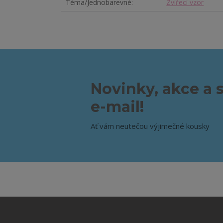
Téma/Jednobarevné
Zvířecí vzor
Novinky, akce a 
e-mail!
Ať vám neutečou výjimečné kousky