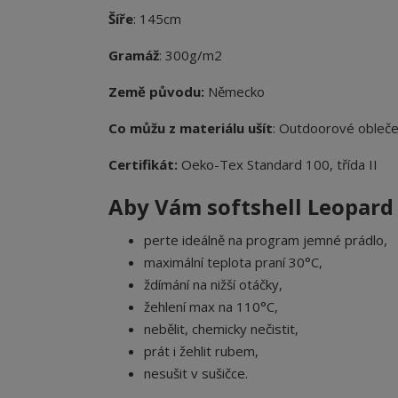
Šíře
: 145cm
Gramáž
: 300g/m2
Země původu:
Německo
Co můžu z materiálu ušít
: Outdoorové obleče
Certifikát:
Oeko-Tex Standard 100, třída II
Aby Vám softshell Leopard
perte ideálně na program jemné prádlo,
maximální teplota praní 30°C,
ždímání na nižší otáčky,
žehlení max na 110°C,
nebělit, chemicky nečistit,
prát i žehlit rubem,
nesušit v sušičce.