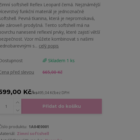
Zimní softshell Reflex Leopard černá. Nejznámější
vícevrstvý funkční materiál je jednoznačně
softshell. Pevná tkanina, která je nepromokavá,
ale zároveň prodyšná. Tento softshell má na
povrchu nanesené reflexní prvky, které zajistí větší
bezpečnost. Vzor můžete kombinovat s našimi
jednobarevnými s...
celý popis
Dostupnost
🌈 Skladem 1 ks
Cena před slevou
665,00 Kč
599,00 Kč
/
ks
495,04 Kč
bez DPH
Přidat do košíku
Číslo produktu:
1A04E0001
Materiál:
Zimní softshell