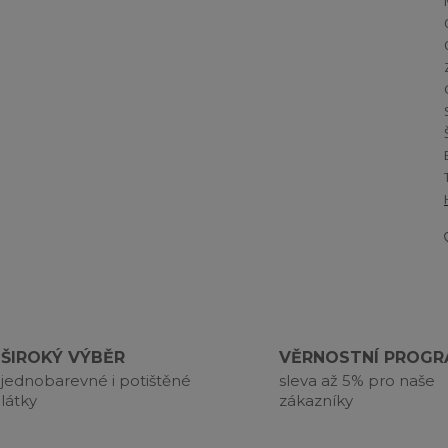
ŠIROKÝ VÝBĚR
VĚRNOSTNÍ PROG
jednobarevné i potištěné
sleva až 5% pro naše
látky
zákazníky