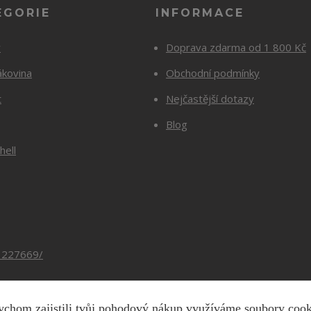
EGORIE
INFORMACE
y
Doprava zdarma od 1 800 Kč
ákovina
Obchodní podmínky
t
Nejčastější dotazy
Blog
hell
3227669/
chom zajistili tvůj pohodový nákup využíváme soubory coo