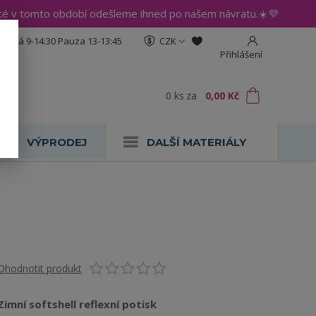
até v tomto období odešleme ihned po našem návratu.☀️💜
:30 Pá 9-14:30 Pauza 13-13:45
CZK
Přihlášení
0
ks
za
0,00 Kč
VÝPRODEJ
DALŠÍ MATERIÁLY
Ohodnotit produkt
Zimní softshell reflexní potisk