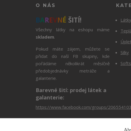
O NÁS
KAT
B
A
R
E
V
N
É
ŠITÍ!
Látk
Všechny látky na eshopu máme
Tepl
skladem
.
Úple
Pokud máte zájem, můžete se
Silky
přidat do naší FB skupiny, kde
Softs
pořádáme několikrát měsíčně
předobjednávky metráže a
galanterie.
Barevné šití: prodej látek a
galanterie:
https://www.facebook.com/groups/20655410
Aby