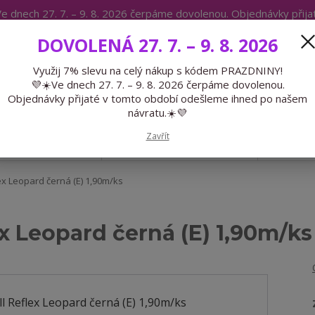
e dnech 27. 7. – 9. 8. 2026 čerpáme dovolenou. Objednávky přij
IKÁTY
BLOG
DOVOLENÁ 27. 7. – 9. 8. 2026
Expedice 775 866 913
Po-Čt 9-15
Využij 7% slevu na celý nákup s kódem PRAZDNINY!
💜☀️Ve dnech 27. 7. – 9. 8. 2026 čerpáme dovolenou.
Hledat
Objednávky přijaté v tomto období odešleme ihned po našem
návratu.☀️💜
Zavřít
GALANTERIE
PŘEDOBJEDNÁVKY
LÉTO
ex Leopard černá (E) 1,90m/ks
ex Leopard černá (E) 1,90m/ks