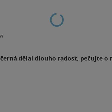
ní
 černá
dělal dlouho radost, pečujte o n