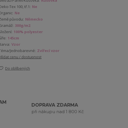
Metráž/Panel/Kusovka:
Kusovka
Oeko-Tex 100, tř.1:
Ne
Organic:
Ne
Země původu:
Německo
Gramáž:
300g/m2
Složení:
100% polyester
Šíře:
145cm
Barva:
Vzor
Téma/Jednobarevné:
Zvířecí vzor
Hlídat cenu / dostupnost
Do oblíbených
RAM
DOPRAVA ZDARMA
při nákupu nad 1 800 Kč