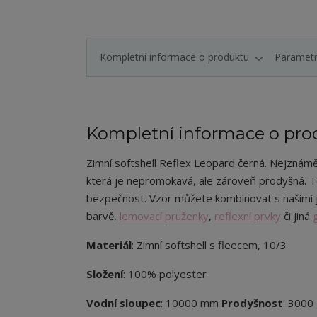
Kompletní informace o produktu
Paramet
Kompletní informace o pro
Zimní softshell Reflex Leopard černá. Nejznáměj
která je nepromokavá, ale zároveň prodyšná. Ten
bezpečnost. Vzor můžete kombinovat s našimi 
barvě,
lemovací pruženky
,
reflexní prvky
či jiná
Materiál
: Zimní softshell s fleecem, 10/3
Složení
: 100% polyester
Vodní sloupec
: 10000 mm
Prodyšnost
: 3000