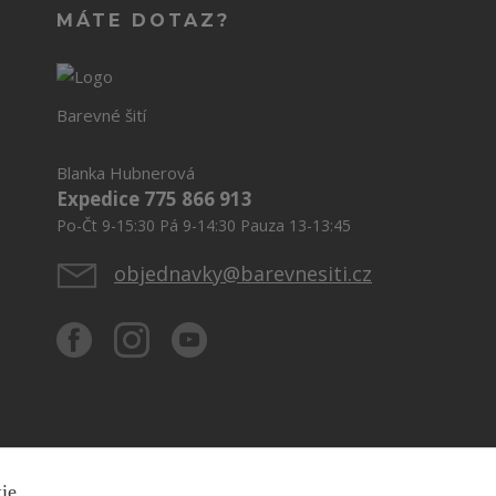
MÁTE DOTAZ?
Barevné šití
Blanka Hubnerová
Expedice 775 866 913
Po-Čt 9-15:30 Pá 9-14:30 Pauza 13-13:45
objednavky@barevnesiti.cz
kie.