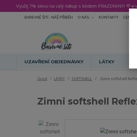
Využij 7% slevu na celý nákup s kódem PRAZDNINY! 💜☀️V
BAREVNÉ ŠITÍ - NÁŠ PŘÍBĚH
O NÁS
KONTAKTY
CERTIF
UZAVŘENÍ OBJEDNÁVKY
LÁTKY
Úvod
LÁTKY
SOFTSHELL
Zimni softshell Refl
Zimni softshell Refl