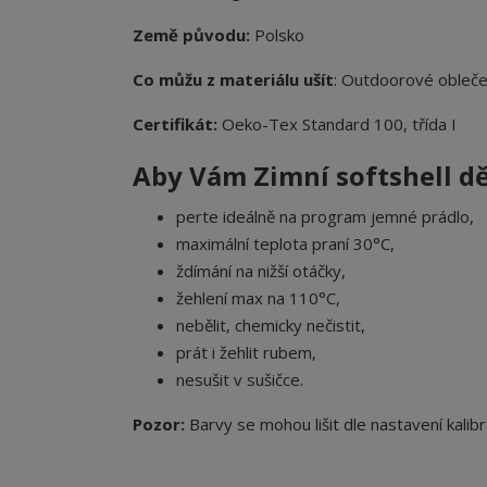
Země původu:
Polsko
Co můžu z materiálu ušít
: Outdoorové obleče
Certifikát:
Oeko-Tex Standard 100, třída I
Aby Vám Zimní softshell
dě
perte ideálně na program jemné prádlo,
maximální teplota praní 30°C,
ždímání na nižší otáčky,
žehlení max na 110°C,
nebělit, chemicky nečistit,
prát i žehlit rubem,
nesušit v sušičce.
Pozor:
Barvy se mohou lišit dle nastavení kalibr