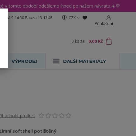
até v tomto období odešleme ihned po našem návratu.☀️💜
:30 Pá 9-14:30 Pauza 13-13:45
CZK
Přihlášení
0
ks
za
0,00 Kč
VÝPRODEJ
DALŠÍ MATERIÁLY
Ohodnotit produkt
Zimní softshell potištěný