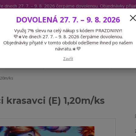
e dnech 27. 7. – 9. 8. 2026 čerpáme dovolenou. Objednávky přij
IKÁTY
BLOG
DOVOLENÁ 27. 7. – 9. 8. 2026
Expedice 775 866 913
Po-Čt 9-15
Využij 7% slevu na celý nákup s kódem PRAZDNINY!
💜☀️Ve dnech 27. 7. – 9. 8. 2026 čerpáme dovolenou.
Hledat
Objednávky přijaté v tomto období odešleme ihned po našem
návratu.☀️💜
Zavřít
GALANTERIE
PŘEDOBJEDNÁVKY
LÉTO
1,20m/ks
i krasavci (E) 1,20m/ks