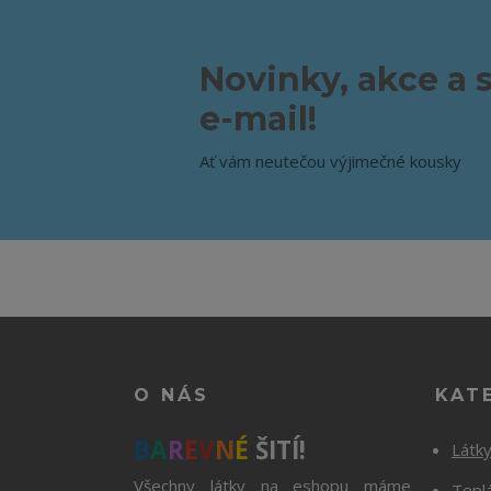
Novinky, akce a 
e-mail!
Ať vám neutečou výjimečné kousky
O NÁS
KAT
B
A
R
E
V
N
É
ŠITÍ!
Látk
Všechny látky na eshopu máme
Tepl