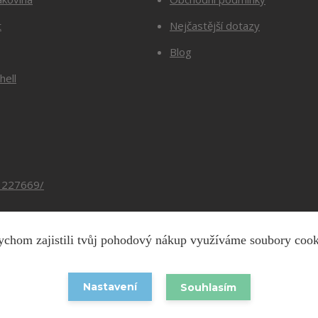
t
Nejčastější dotazy
Blog
hell
3227669/
chom zajistili tvůj pohodový nákup využíváme soubory coo
Copyright © 2026 Barevnesiti.cz
Nastavení
Souhlasím
Vytvořeno na
Eshop-rychle.cz