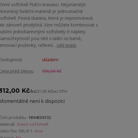
Zimní softshell Ptáčci krasavci. Nejznámější
vícevrstvý funkční materiál je jednoznačně
softshell. Pevná tkanina, která je nepromokavá,
ale zároveň prodyšná. Vzor můžete kombinovat s
našimi jednobarevnými softshelly či náplety.
Samozřejmostí jsou nitě v ladící se barvě,
lemovací pruženky, reflexní...
celý popis
Dostupnost
skladem
Cena před slevou
396,00 Kč
312,00 Kč
/
ks
257,85 Kč
bez DPH
Momentálně není k dispozici
Číslo produktu:
1B04ES0132
Materiál:
Zimní softshell
Oeko-Tex 100, tř.1:
Ano
Organic:
Ne