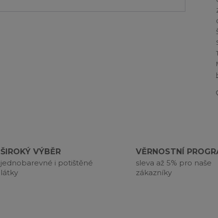
ŠIROKÝ VÝBĚR
VĚRNOSTNÍ PROG
jednobarevné i potištěné
sleva až 5% pro naše
látky
zákazníky