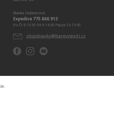
Blanka Hubnerová
Expedice 775 866 913
Po-Čt 9-15:30 Pá 9-14:30 Pauza 13-13:45
objednavky@barevnesiti.cz
kie.