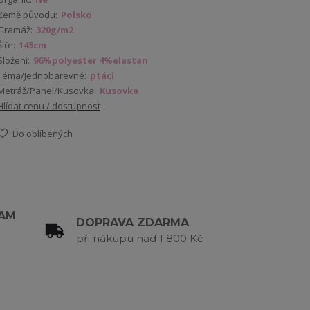
Země původu:
Polsko
Gramáž:
320g/m2
Šíře:
145cm
Složení:
96%polyester 4%elastan
Téma/Jednobarevné:
ptáci
Metráž/Panel/Kusovka:
Kusovka
Hlídat cenu / dostupnost
Do oblíbených
RAM
DOPRAVA ZDARMA
při nákupu nad 1 800 Kč