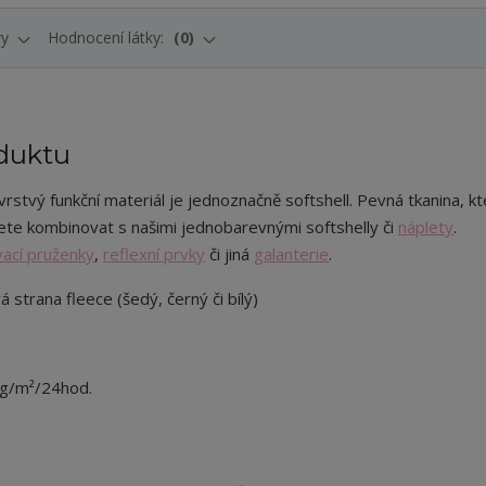
ry
Hodnocení látky:
0
duktu
vrstvý funkční materiál je jednoznačně softshell. Pevná tkanina, kt
te kombinovat s našimi jednobarevnými softshelly či
náplety
.
ací pruženky
,
reflexní prvky
či jiná
galanterie
.
á strana fleece (šedý, černý či bílý)
 g/m²/24hod.