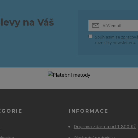
slevy na Váš
Souhlasím se
zpracová
rozesílky newsletteru.
EGORIE
INFORMACE
y
Doprava zdarma od 1 800 Kč
ákovina
Obchodní podmínky