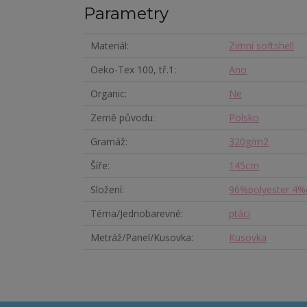
Parametry
Materiál
Zimní softshell
Oeko-Tex 100, tř.1
Ano
Organic
Ne
Země původu
Polsko
Gramáž
320g/m2
Šíře
145cm
Složení
96%polyester 4%
Téma/Jednobarevné
ptáci
Metráž/Panel/Kusovka
Kusovka