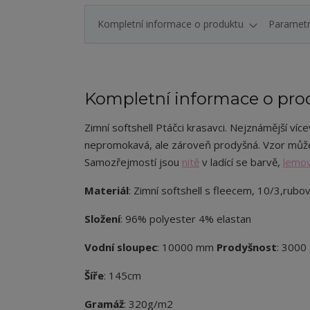
Kompletní informace o produktu
Paramet
Kompletní informace o pro
Zimní softshell Ptáčci krasavci. Nejznámější více
nepromokavá, ale zároveň prodyšná. Vzor může
Samozřejmostí jsou
nitě
v ladící se barvě,
lemov
Materiál
: Zimní softshell s fleecem, 10/3,rubov
Složení
: 96% polyester 4% elastan
Vodní sloupec
: 10000 mm
Prodyšnost
: 3000
Šíře
: 145cm
Gramáž
: 320g/m2