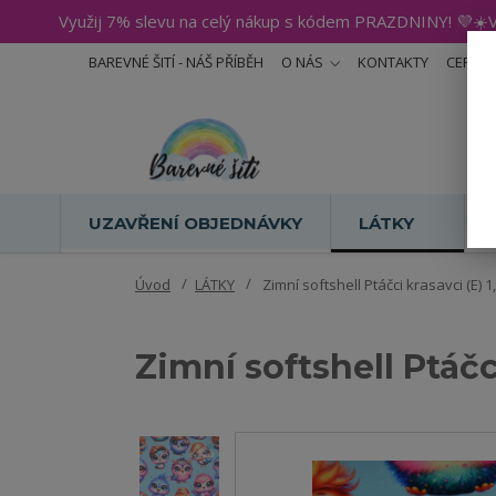
Využij 7% slevu na celý nákup s kódem PRAZDNINY! 💜☀️V
BAREVNÉ ŠITÍ - NÁŠ PŘÍBĚH
O NÁS
KONTAKTY
CERTIF
UZAVŘENÍ OBJEDNÁVKY
LÁTKY
Úvod
LÁTKY
Zimní softshell Ptáčci krasavci (E) 
Zimní softshell Ptáčc