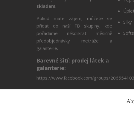
skladem
.
Úple
Pokud máte zájem, můžete se
Silky
přidat do naší FB skupiny, kde
Softs
pořádáme několikrát měsíčně
předobjednávky metráže a
galanterie.
Barevné šití: prodej látek a
galanterie:
https://www.facebook.com/groups/20655410
Aby