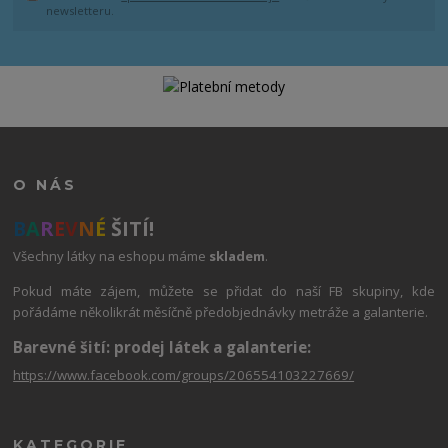
newsletteru.
O NÁS
B
A
R
E
V
N
É
ŠITÍ!
Všechny látky na eshopu máme
skladem
.
Pokud máte zájem, můžete se přidat do naší FB skupiny, kde
pořádáme několikrát měsíčně předobjednávky metráže a galanterie.
Barevné šití: prodej látek a galanterie:
https://www.facebook.com/groups/206554103227669/
KATEGORIE