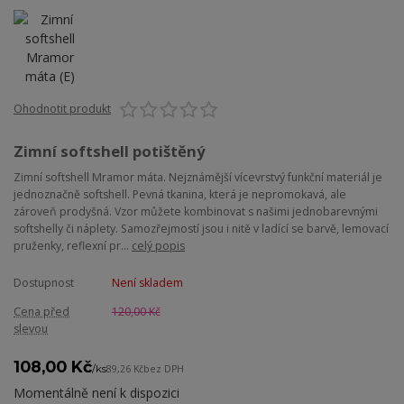
Ohodnotit produkt
Zimní softshell potištěný
Zimní softshell Mramor máta. Nejznámější vícevrstvý funkční materiál je
jednoznačně softshell. Pevná tkanina, která je nepromokavá, ale
zároveň prodyšná. Vzor můžete kombinovat s našimi jednobarevnými
softshelly či náplety. Samozřejmostí jsou i nitě v ladící se barvě, lemovací
pruženky, reflexní pr...
celý popis
Dostupnost
Není skladem
Cena před
120,00 Kč
slevou
108,00 Kč
/
ks
89,26 Kč
bez DPH
Momentálně není k dispozici