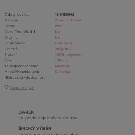
Číslo produktu:
1H04E0002
Materiál:
Zimní softshell
Barva:
Vzor
Oeko-Tex 100, tř.1:
Ne
Organic:
Ne
Země původu:
Holandsko
Gramáž:
260g/m2
Složení:
100% polyester
Šíře:
145cm
Téma/Jednobarevné:
Mramor
Metráž/Panel/Kusovka:
Kusovka
Hlídat cenu / dostupnost
Do oblíbených
DÁREK
ke každé objednávce zdarma
ŠIROKÝ VÝBĚR
jednobarevné i potištěné látky