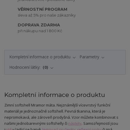
VĚRNOSTNÍ PROGRAM
sleva až 5% pro naše zákazníky
DOPRAVA ZDARMA
při nákupu nad 1 800 Kč
Kompletní informace o produktu
Parametry
Hodnocení látky:
0
Kompletní informace o produktu
Zimní softshell Mramor máta. Nejznámější vícevrstvý funkční
materiál je jednoznačně softshell. Pevná tkanina, která je
nepromokavá, ale zároveň prodyšná. Vzor můžete kombinovat s
našimi jednobarevnými softshelly či
náplety
. Samozřejmostí jsou
i
nitě
v ladící se barvě,
lemovací pruženky
,
reflexní prvky
či jiná