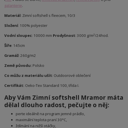
galanterie
.
Materiál
: Zimní softshell s fleecem, 10/3
Složení
: 100% polyester
Vodní sloupec
: 10000 mm
Prodyšnost
: 3000 g/m²/24hod.
Šíře
: 145cm
Gramáž
: 260g/m2
Země původu:
Polsko
Co můžu z materiálu ušít
: Outdoorové oblečení
Certifikát:
Oeko-Tex Standard 100, třída I.
Aby Vám Zimní softshell Mramor máta
dělal dlouho radost, pečujte o něj:
perte ideálně na program jemné prádlo,
maximální teplota praní 30°C,
ždímání na nižší otáčky,