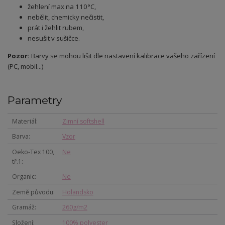
žehlení max na 110°C,
nebělit, chemicky nečistit,
prát i žehlit rubem,
nesušit v sušičce.
Pozor:
Barvy se mohou lišit dle nastavení kalibrace vašeho zařízení
(PC, mobil...)
Parametry
Materiál
Zimní softshell
Barva
Vzor
Oeko-Tex 100,
Ne
tř.1
Organic
Ne
Země původu
Holandsko
Gramáž
260g/m2
Složení
100% polyester