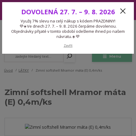
Využij 7% slevu na celý nákup s kódem PRAZDNINY! 💜☀️Ve dnech 27.
DOVOLENÁ 27. 7. – 9. 8. 2026
7. – 9. 8. 2026 čerpáme dovolenou. Objednávky přijaté v tomto období
odešleme ihned po našem návratu.☀️💜
Využij 7% slevu na celý nákup s kódem PRAZDNINY!
Expedice 775 866 913
💜☀️Ve dnech 27. 7. – 9. 8. 2026 čerpáme dovolenou.
CZK
Po-Čt 9-15:30 Pá 9-14:30 Pauza 13-13:45
Objednávky přijaté v tomto období odešleme ihned po našem
návratu.☀️💜
0
0,00 Kč
Zavřít
Menu
Úvod
LÁTKY
Zimní softshell Mramor máta (E) 0,4m/ks
Zimní softshell Mramor máta
(E) 0,4m/ks