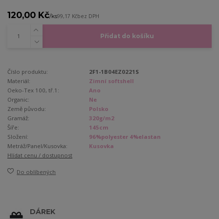
120,00 Kč
/
ks
99,17 Kč
bez DPH
Přidat do košíku
Číslo produktu:
2F1-1B04EZ0221S
Materiál:
Zimní softshell
Oeko-Tex 100, tř.1:
Ano
Organic:
Ne
Země původu:
Polsko
Gramáž:
320g/m2
Šíře:
145cm
Složení:
96%polyester 4%elastan
Metráž/Panel/Kusovka:
Kusovka
Hlídat cenu / dostupnost
Do oblíbených
DÁREK