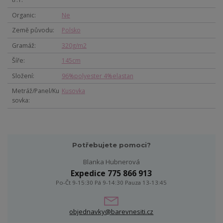
Organic
Ne
Země původu
Polsko
Gramáž
320g/m2
Šíře
145cm
Složení
96%polyester 4%elastan
Metráž/Panel/Ku
Kusovka
sovka
Potřebujete pomoci?
Blanka Hubnerová
Expedice 775 866 913
Po-Čt 9-15:30 Pá 9-14:30 Pauza 13-13:45
objednavky@barevnesiti.cz