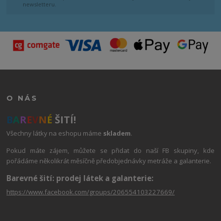
newsletteru.
O NÁS
B
A
R
E
V
N
É
ŠITÍ!
Všechny látky na eshopu máme
skladem
.
Pokud máte zájem, můžete se přidat do naší FB skupiny, kde
pořádáme několikrát měsíčně předobjednávky metráže a galanterie.
Barevné šití: prodej látek a galanterie:
https://www.facebook.com/groups/206554103227669/