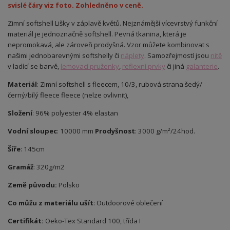
svislé čáry viz foto. Zohledněno v ceně.
Zimní softshell Lišky v záplavě květů. Nejznámější vícevrstvý funkční
materiál je jednoznačně softshell. Pevná tkanina, která je
nepromokavá, ale zároveň prodyšná. Vzor můžete kombinovat s
našimi jednobarevnými softshelly či
náplety
. Samozřejmostí jsou
nitě
v ladící se barvě,
lemovací pruženky
,
reflexní prvky
či jiná
galanterie
.
Materiál
: Zimní softshell s fleecem, 10/3, rubová strana šedý/
černý/bílý fleece fleece (nelze ovlivnit),
Složení
: 96% polyester 4% elastan
Vodní sloupec
: 10000 mm
Prodyšnost
: 3000 g/m²/24hod.
Šíře
: 145cm
Gramáž
: 320g/m2
Země původu:
Polsko
Co můžu z materiálu ušít
: Outdoorové oblečení
Certifikát:
Oeko-Tex Standard 100, třída I