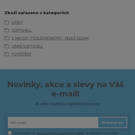
Zboží zařazeno v kategoriích
LÁTKY
SOFTSHELL
II. JAKOST, POSLEDNÍ METRY - VELKÁ SLEVA!
ZIMNÍ SOFTSHELL
POTIŠTĚNÝ
Novinky, akce a slevy na Váš
e-mail!
Ať vám neutečou výjimečné kousky
Přihlásit se
Souhlasím se
zpracováním osobních údajů
za účelem rozesílky