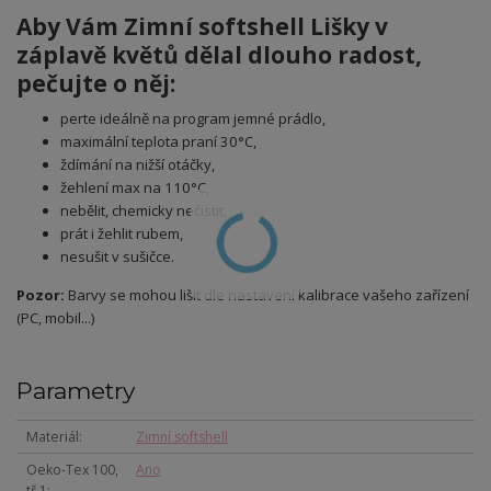
Aby Vám Zimní softshell Lišky v
záplavě květů
dělal dlouho radost,
pečujte o něj:
perte ideálně na program jemné prádlo,
maximální teplota praní 30°C,
ždímání na nižší otáčky,
žehlení max na 110°C,
nebělit, chemicky nečistit,
prát i žehlit rubem,
nesušit v sušičce.
Pozor:
Barvy se mohou lišit dle nastavení kalibrace vašeho zařízení
(PC, mobil...)
Parametry
Materiál
Zimní softshell
Oeko-Tex 100,
Ano
tř.1