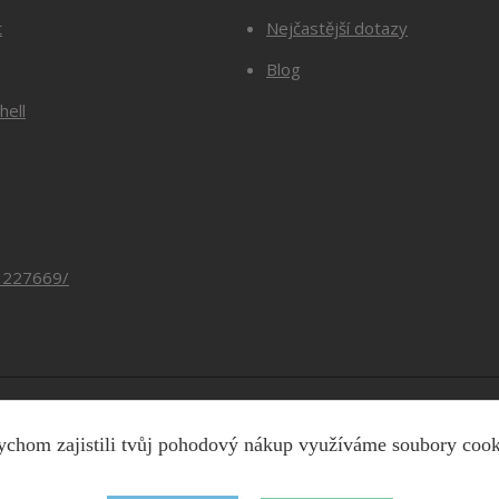
t
Nejčastější dotazy
Blog
hell
3227669/
Copyright © 2026 Barevnesiti.cz
chom zajistili tvůj pohodový nákup využíváme soubory coo
Vytvořeno na
Eshop-rychle.cz