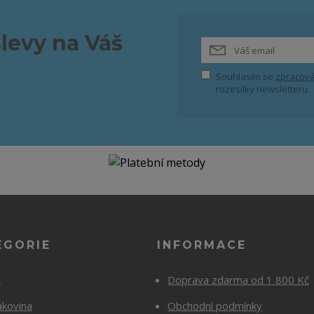
slevy na Váš
Souhlasím se
zpracová
rozesílky newsletteru.
EGORIE
INFORMACE
y
Doprava zdarma od 1 800 Kč
ákovina
Obchodní podmínky