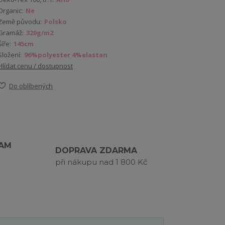
Organic:
Ne
Země původu:
Polsko
Gramáž:
320g/m2
Šíře:
145cm
Složení:
96%polyester 4%elastan
Hlídat cenu / dostupnost
Do oblíbených
RAM
DOPRAVA ZDARMA
při nákupu nad 1 800 Kč