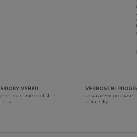
ŠIROKÝ VÝBĚR
VĚRNOSTNÍ PROG
jednobarevné i potištěné
sleva až 5% pro naše
látky
zákazníky