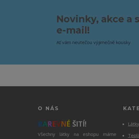
Novinky, akce a 
e-mail!
Ať vám neutečou výjimečné kousky
O NÁS
KAT
B
A
R
E
V
N
É
ŠITÍ!
Látk
Všechny látky na eshopu máme
Tepl