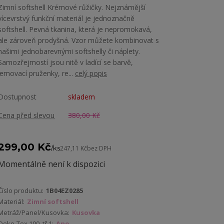
Zimní softshell Krémové růžičky. Nejznámější
vícevrstvý funkční materiál je jednoznačně
softshell. Pevná tkanina, která je nepromokavá,
ale zároveň prodyšná. Vzor můžete kombinovat s
našimi jednobarevnými softshelly či náplety.
Samozřejmostí jsou nitě v ladící se barvě,
lemovací pruženky, re...
celý popis
Dostupnost
skladem
Cena před slevou
380,00 Kč
299,00 Kč
/
ks
247,11 Kč
bez DPH
Momentálně není k dispozici
Číslo produktu:
1B04EZ0285
Materiál:
Zimní softshell
Metráž/Panel/Kusovka:
Kusovka
Oeko-Tex 100, tř.1:
Ano