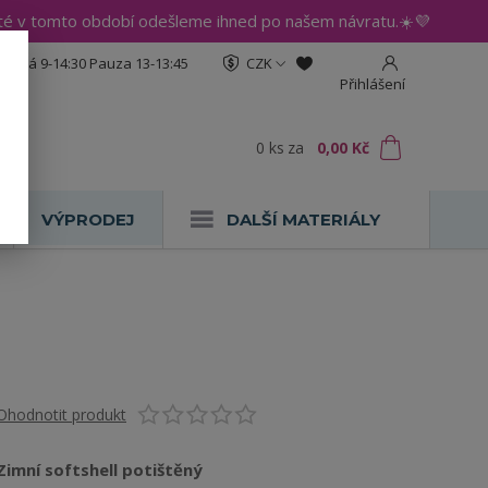
até v tomto období odešleme ihned po našem návratu.☀️💜
:30 Pá 9-14:30 Pauza 13-13:45
CZK
Přihlášení
0
ks
za
0,00 Kč
VÝPRODEJ
DALŠÍ MATERIÁLY
Ohodnotit produkt
Zimní softshell potištěný