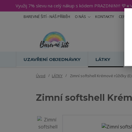
Využij 7% slevu na celý nákup s kódem PRAZDNINY! 💜☀️V
BAREVNÉ ŠITÍ - NÁŠ PŘÍBĚH
O NÁS
KONTAKTY
CERTIF
UZAVŘENÍ OBJEDNÁVKY
LÁTKY
Úvod
LÁTKY
Zimní softshell Krémové růžičky (E)
Zimní softshell Krém