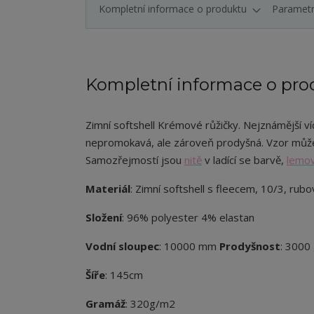
Kompletní informace o produktu
Paramet
Kompletní informace o pro
Zimní softshell Krémové růžičky. Nejznámější víc
nepromokavá, ale zároveň prodyšná. Vzor může
Samozřejmostí jsou
nitě
v ladící se barvě,
lemov
Materiál
: Zimní softshell s fleecem, 10/3, rubo
Složení
: 96% polyester 4% elastan
Vodní sloupec
: 10000 mm
Prodyšnost
: 3000
Šíře
: 145cm
Gramáž
: 320g/m2