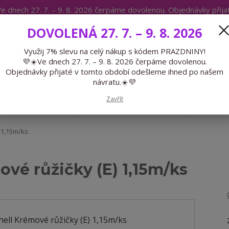
e dnech 27. 7. – 9. 8. 2026 čerpáme dovolenou. Objednávky přij
IKÁTY
BLOG
DOVOLENÁ 27. 7. – 9. 8. 2026
Expedice 775 866 913
Po-Čt 9-15
Využij 7% slevu na celý nákup s kódem PRAZDNINY!
💜☀️Ve dnech 27. 7. – 9. 8. 2026 čerpáme dovolenou.
Hledat
Objednávky přijaté v tomto období odešleme ihned po našem
návratu.☀️💜
Zavřít
GALANTERIE
PŘEDOBJEDNÁVKY
LÉTO
 1,15m/ks
ové růžičky (E) 1,15m/ks