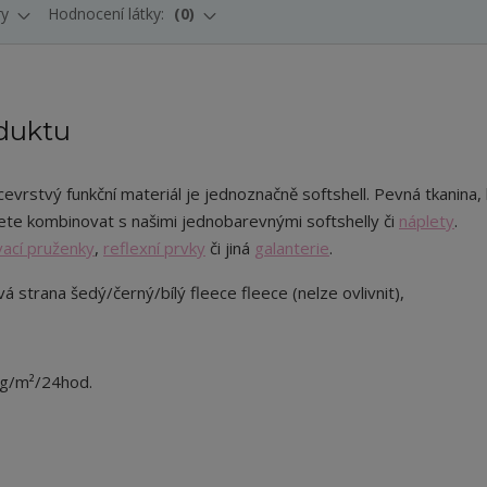
ry
Hodnocení látky:
0
duktu
evrstvý funkční materiál je jednoznačně softshell. Pevná tkanina, 
te kombinovat s našimi jednobarevnými softshelly či
náplety
.
ací pruženky
,
reflexní prvky
či jiná
galanterie
.
vá strana šedý/černý/bílý fleece fleece (nelze ovlivnit),
 g/m²/24hod.