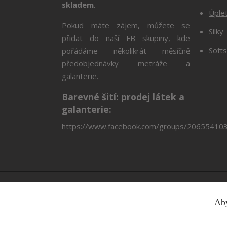
skladem
.
Úple
Pokud máte zájem, můžete se
Silky
přidat do naší FB skupiny, kde
Softs
pořádáme několikrát měsíčně
předobjednávky metráže a
galanterie.
Barevné šití: prodej látek a
galanterie:
https://www.facebook.com/groups/20655410
Aby