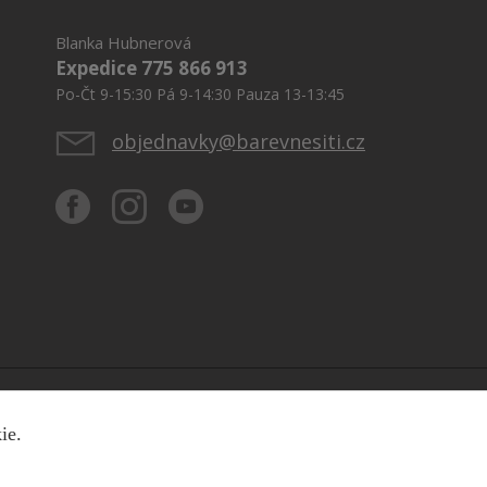
Blanka Hubnerová
Expedice 775 866 913
Po-Čt 9-15:30 Pá 9-14:30 Pauza 13-13:45
objednavky@barevnesiti.cz
kie.