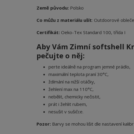
Země původu:
Polsko
Co můžu z materiálu ušít
: Outdoorové obleče
Certifikát:
Oeko-Tex Standard 100, třída I
Aby Vám Zimní softshell K
pečujte o něj:
perte ideálně na program jemné prádlo,
maximální teplota praní 30°C,
ždímání na nižší otáčky,
žehlení max na 110°C,
nebělit, chemicky nečistit,
prát i žehlit rubem,
nesušit v sušičce.
Pozor:
Barvy se mohou lišit dle nastavení kalibr