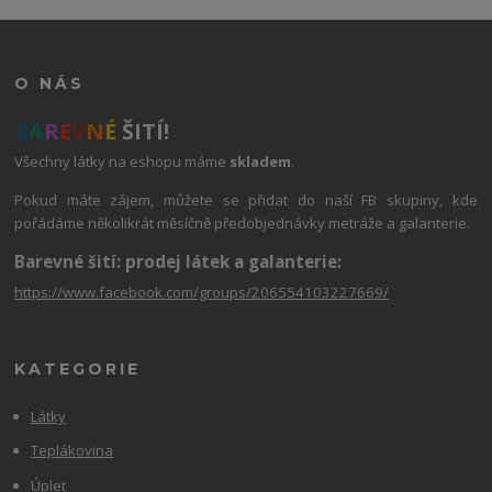
O NÁS
B
A
R
E
V
N
É
ŠITÍ!
Všechny látky na eshopu máme
skladem
.
Pokud máte zájem, můžete se přidat do naší FB skupiny, kde
pořádáme několikrát měsíčně předobjednávky metráže a galanterie.
Barevné šití: prodej látek a galanterie:
https://www.facebook.com/groups/206554103227669/
KATEGORIE
Látky
Teplákovina
Úplet