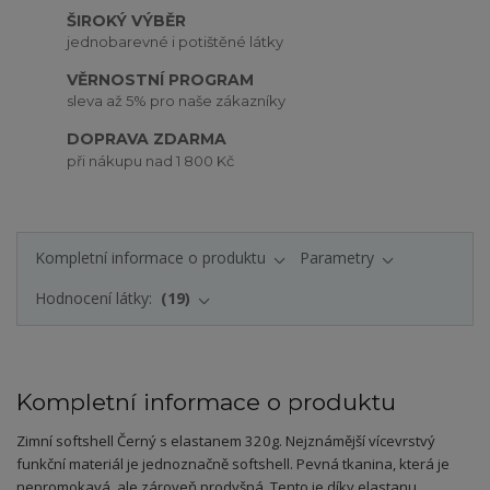
ŠIROKÝ VÝBĚR
jednobarevné i potištěné látky
VĚRNOSTNÍ PROGRAM
sleva až 5% pro naše zákazníky
DOPRAVA ZDARMA
při nákupu nad 1 800 Kč
Kompletní informace o produktu
Parametry
Hodnocení látky:
19
Kompletní informace o produktu
Zimní softshell Černý s elastanem 320g. Nejznámější vícevrstvý
funkční materiál je jednoznačně softshell. Pevná tkanina, která je
nepromokavá, ale zároveň prodyšná. Tento je díky elastanu