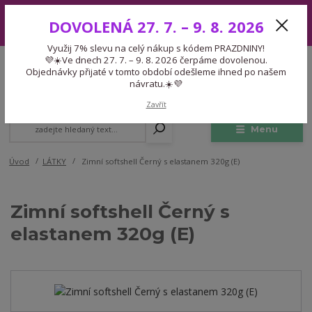
Využij 7% slevu na celý nákup s kódem PRAZDNINY! 💜☀️Ve dnech 27.
DOVOLENÁ 27. 7. – 9. 8. 2026
7. – 9. 8. 2026 čerpáme dovolenou. Objednávky přijaté v tomto období
odešleme ihned po našem návratu.☀️💜
Využij 7% slevu na celý nákup s kódem PRAZDNINY!
Expedice 775 866 913
💜☀️Ve dnech 27. 7. – 9. 8. 2026 čerpáme dovolenou.
CZK
Po-Čt 9-15:30 Pá 9-14:30 Pauza 13-13:45
Objednávky přijaté v tomto období odešleme ihned po našem
návratu.☀️💜
0
0,00 Kč
Zavřít
Menu
Úvod
LÁTKY
Zimní softshell Černý s elastanem 320g (E)
Zimní softshell Černý s
elastanem 320g (E)