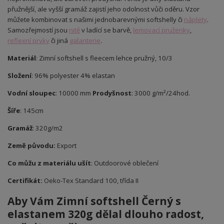
přužnější, ale vyšší gramáž zajistí jeho odolnost vůči oděru. Vzor
můžete kombinovat s našimi jednobarevnými softshelly či
náplety
.
Samozřejmostí jsou
nitě
v ladící se barvě,
lemovací pruženky
,
reflexní prvky
či jiná
galanterie
.
Materiál
: Zimní softshell s fleecem lehce pružný, 10/3
Složení
: 96% polyester 4% elastan
Vodní sloupec
: 10000 mm
Prodyšnost
: 3000 g/m²/24hod.
Šíře
: 145cm
Gramáž
: 320g/m2
Země původu:
Export
Co můžu z materiálu ušít
: Outdoorové oblečení
Certifikát:
Oeko-Tex Standard 100, třída II
Aby Vám Zimní softshell Černý s
elastanem 320g dělal dlouho radost,