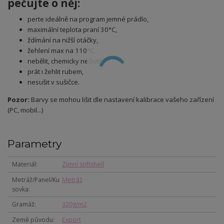
pečujte o něj:
perte ideálně na program jemné prádlo,
maximální teplota praní 30°C,
ždímání na nižší otáčky,
žehlení max na 110°C,
nebělit, chemicky nečistit,
prát i žehlit rubem,
nesušit v sušičce.
Pozor:
Barvy se mohou lišit dle nastavení kalibrace vašeho zařízení
(PC, mobil...)
Parametry
Materiál
Zimní softshell
Metráž/Panel/Ku
Metráž
sovka
Gramáž
320g/m2
Země původu
Export