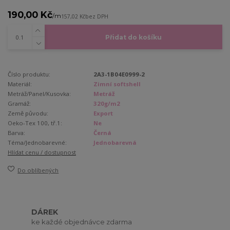
190,00 Kč
/
m
157,02 Kč
bez DPH
Přidat do košíku
Číslo produktu:
2A3-1B04E0999-2
Materiál:
Zimní softshell
Metráž/Panel/Kusovka:
Metráž
Gramáž:
320g/m2
Země původu:
Export
Oeko-Tex 100, tř.1:
Ne
Barva:
Černá
Téma/Jednobarevné:
Jednobarevná
Hlídat cenu / dostupnost
Do oblíbených
DÁREK
ke každé objednávce zdarma