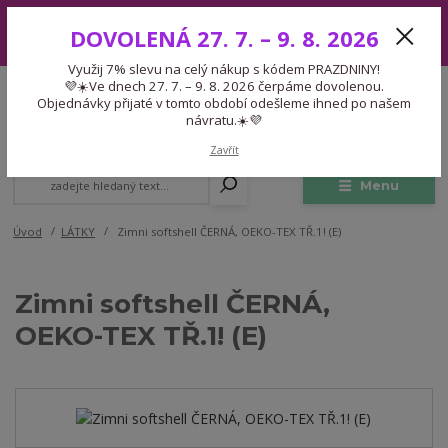
Využij 7% slevu na celý nákup s kódem PRAZDNINY! 💜☀️Ve dnech 27.
DOVOLENÁ 27. 7. – 9. 8. 2026
7. – 9. 8. 2026 čerpáme dovolenou. Objednávky přijaté v tomto období
odešleme ihned po našem návratu.☀️💜
Využij 7% slevu na celý nákup s kódem PRAZDNINY!
Expedice 775 866 913
💜☀️Ve dnech 27. 7. – 9. 8. 2026 čerpáme dovolenou.
CZK
Po-Čt 9-15:30 Pá 9-14:30 Pauza 13-13:45
Objednávky přijaté v tomto období odešleme ihned po našem
návratu.☀️💜
0
0,00 Kč
Zavřít
Menu
Úvod
LÁTKY
Zimni softshell ČERNÁ, OEKO-TEX TŘ.1! (E)
Zimni softshell ČERNÁ,
OEKO-TEX TŘ.1! (E)