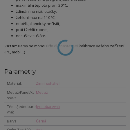
maximální teplota praní 30°C,
ždímání na nižší otáčky,
žehlení max na 110°C,
nebělit, chemicky nečistit,
prát i žehlit rubem,
nesušit v sušičce.
Pozor:
Barvy se mohou lišit dle nastavení kalibrace vašeho zařízení
(PC, mobil...)
Parametry
Materiál
Zimní softshell
Metráž/Panel/Ku
Metráž
sovka
Téma/Jednobare
Jednobarevná
vné
Barva
Černá
Oeko-Tex 100,
Ano