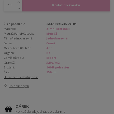
Přidat do košíku
Číslo produktu:
2A4-1R04EZ0299TR1
Materiál:
Zimní softshell
Metráž/Panel/Kusovka:
Metráž
Téma/Jednobarevné:
Jednobarevná
Barva:
Černá
Oeko-Tex 100, tř.1:
Ano
Organic:
Ne
Země původu:
Export
Gramáž:
320g/m2
Složení:
100% polyester
Šíře:
150cm
Hlídat cenu / dostupnost
Do oblíbených
DÁREK
ke každé objednávce zdarma