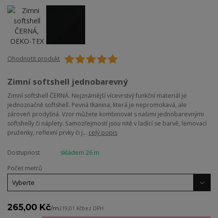
Ohodnotit produkt
Zimní softshell jednobarevný
Zimní softshell ČERNÁ. Nejznámější vícevrstvý funkční materiál je
jednoznačně softshell. Pevná tkanina, která je nepromokavá, ale
zároveň prodyšná. Vzor můžete kombinovat s našimi jednobarevnými
softshelly či náplety. Samozřejmostí jsou nitě v ladící se barvě, lemovací
pruženky, reflexní prvky či j...
celý popis
Dostupnost
skladem 26 m
Počet metrů
265,00 Kč
/
m
219,01 Kč
bez DPH