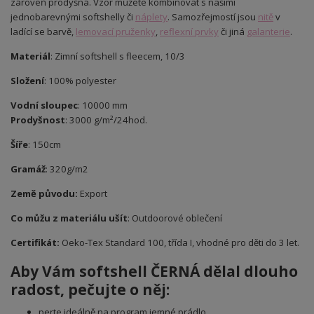
zároveň prodyšná. Vzor můžete kombinovat s našimi
jednobarevnými softshelly či
náplety
. Samozřejmostí jsou
nitě
v
ladící se barvě,
lemovací pruženky
,
reflexní prvky
či jiná
galanterie
.
Materiál
: Zimní softshell s fleecem, 10/3
Složení
: 100% polyester
Vodní sloupec
: 10000 mm
Prodyšnost
: 3000 g/m²/24hod.
Šíře
: 150cm
Gramáž
: 320g/m2
Země původu:
Export
Co můžu z materiálu ušít
: Outdoorové oblečení
Certifikát:
Oeko-Tex Standard 100, třída I, vhodné pro děti do 3 let.
Aby Vám softshell ČERNÁ
dělal dlouho
radost, pečujte o něj:
perte ideálně na program jemné prádlo,