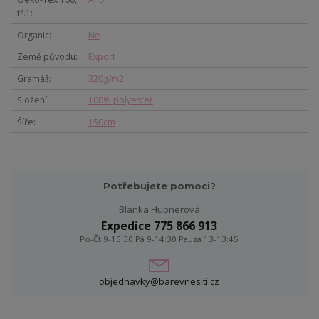
tř.1
Organic
Ne
Země původu
Export
Gramáž
320g/m2
Složení
100% polyester
Šíře
150cm
Potřebujete pomoci?
Blanka Hubnerová
Expedice 775 866 913
Po-Čt 9-15:30 Pá 9-14:30 Pauza 13-13:45
objednavky@barevnesiti.cz