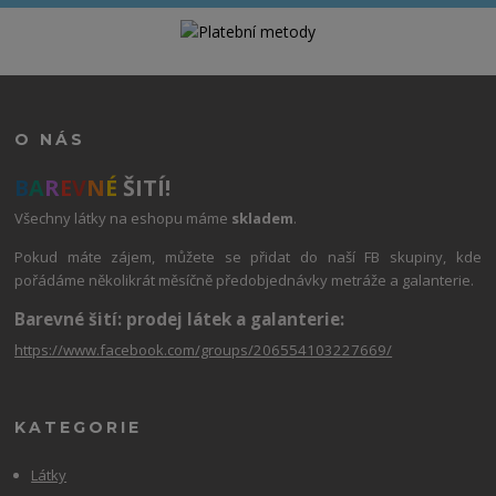
O NÁS
B
A
R
E
V
N
É
ŠITÍ!
Všechny látky na eshopu máme
skladem
.
Pokud máte zájem, můžete se přidat do naší FB skupiny, kde
pořádáme několikrát měsíčně předobjednávky metráže a galanterie.
Barevné šití: prodej látek a galanterie:
https://www.facebook.com/groups/206554103227669/
KATEGORIE
Látky