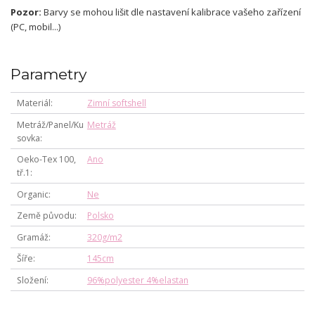
Pozor:
Barvy se mohou lišit dle nastavení kalibrace vašeho zařízení
(PC, mobil...)
Parametry
Materiál
Zimní softshell
Metráž/Panel/Ku
Metráž
sovka
Oeko-Tex 100,
Ano
tř.1
Organic
Ne
Země původu
Polsko
Gramáž
320g/m2
Šíře
145cm
Složení
96%polyester 4%elastan