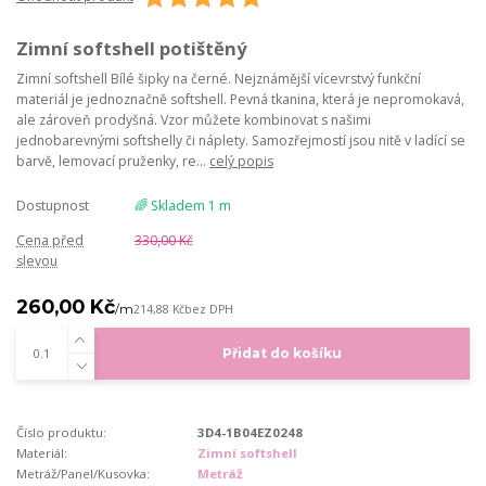
Zimní softshell potištěný
Zimní softshell Bílé šipky na černé. Nejznámější vícevrstvý funkční
materiál je jednoznačně softshell. Pevná tkanina, která je nepromokavá,
ale zároveň prodyšná. Vzor můžete kombinovat s našimi
jednobarevnými softshelly či náplety. Samozřejmostí jsou nitě v ladící se
barvě, lemovací pruženky, re...
celý popis
Dostupnost
🌈 Skladem 1 m
Cena před
330,00 Kč
slevou
260,00 Kč
/
m
214,88 Kč
bez DPH
Přidat do košíku
Číslo produktu:
3D4-1B04EZ0248
Materiál:
Zimní softshell
Metráž/Panel/Kusovka:
Metráž