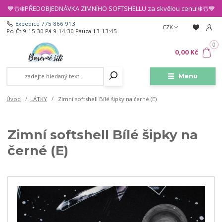
💙☃️❄️PŘEDOBJEDNÁVKA ZIMNÍHO SOFTSHELLU za skvělou cenu!❄️☃️💙
Expedice 775 866 913
CZK
Po-Čt 9-15:30 Pá 9-14:30 Pauza 13-13:45
0
0,00 Kč
Menu
Úvod
LÁTKY
Zimní softshell Bílé šipky na černé (E)
Zimní softshell Bílé šipky na
černé (E)