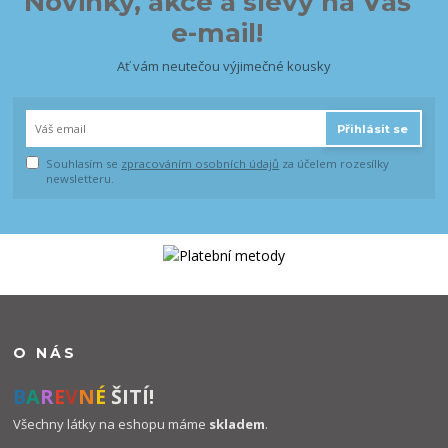
Novinky, akce a slevy na Váš
e-mail!
Ať vám neutečou výjimečné kousky
Přihlásit se
Souhlasím se
zpracováním osobních údajů
za účelem rozesílky
newsletteru.
O NÁS
B
A
R
E
V
N
É
ŠITÍ!
Všechny látky na eshopu máme
skladem
.