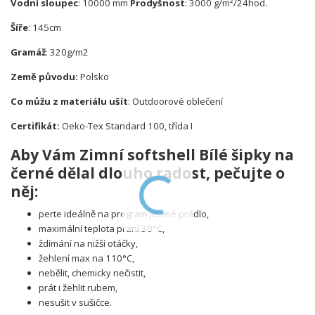
Vodní sloupec
: 10000 mm
Prodyšnost
: 3000 g/m²/24hod.
Šíře
: 145cm
Gramáž
: 320g/m2
Země původu:
Polsko
Co můžu z materiálu ušít
: Outdoorové oblečení
Certifikát:
Oeko-Tex Standard 100, třída I
Aby Vám Zimní softshell Bílé šipky na
černé
dělal dlouho radost, pečujte o
něj:
perte ideálně na program jemné prádlo,
maximální teplota praní 30°C,
ždímání na nižší otáčky,
žehlení max na 110°C,
nebělit, chemicky nečistit,
prát i žehlit rubem,
nesušit v sušičce.