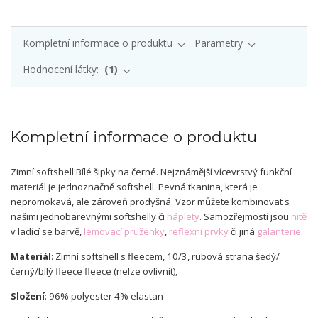
Kompletní informace o produktu
Parametry
Hodnocení látky:
1
Kompletní informace o produktu
Zimní softshell Bílé šipky na černé. Nejznámější vícevrstvý funkční
materiál je jednoznačně softshell. Pevná tkanina, která je
nepromokavá, ale zároveň prodyšná. Vzor můžete kombinovat s
našimi jednobarevnými softshelly či
náplety
. Samozřejmostí jsou
nitě
v ladící se barvě,
lemovací pruženky
,
reflexní prvky
či jiná
galanterie
.
Materiál
: Zimní softshell s fleecem, 10/3, rubová strana šedý/
černý/bílý fleece fleece (nelze ovlivnit),
Složení
: 96% polyester 4% elastan