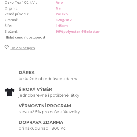
Oeko-Tex 100, tř.1:
Ano
Organic:
Ne
Země původu:
Polsko
Gramáž:
320g/m2
Šíře:
145cm
Složení:
96%polyester 4%elastan
Hlídat cenu / dostupnost
Do oblíbených
DÁREK
ke každé objednávce zdarma
ŠIROKÝ VÝBĚR
jednobarevné i potištěné látky
VĚRNOSTNÍ PROGRAM
sleva až 5% pro naše zákazníky
DOPRAVA ZDARMA
při nákupu nad 1 800 Kč