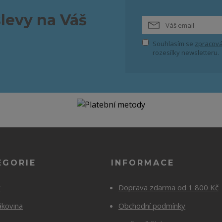
slevy na Váš
Souhlasím se
zpracová
rozesílky newsletteru.
EGORIE
INFORMACE
y
Doprava zdarma od 1 800 Kč
ákovina
Obchodní podmínky