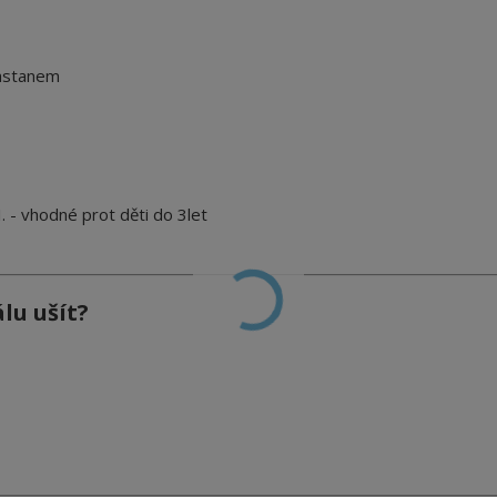
lastanem
 - vhodné prot děti do 3let
lu ušít?