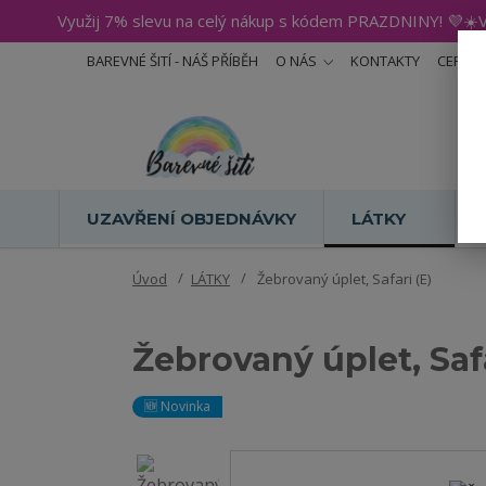
Využij 7% slevu na celý nákup s kódem PRAZDNINY! 💜☀️V
BAREVNÉ ŠITÍ - NÁŠ PŘÍBĚH
O NÁS
KONTAKTY
CERTIF
UZAVŘENÍ OBJEDNÁVKY
LÁTKY
Úvod
LÁTKY
Žebrovaný úplet, Safari (E)
Žebrovaný úplet, Safa
🆕 Novinka