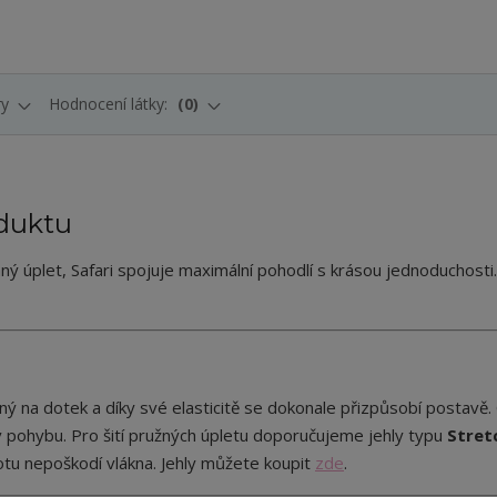
ry
Hodnocení látky:
0
duktu
ý úplet, Safari spojuje maximální pohodlí s krásou jednoduchosti.
ný na dotek a díky své elasticitě se dokonale přizpůsobí postavě.
 pohybu. Pro šití pružných úpletu doporučujeme jehly typu
Stret
otu nepoškodí vlákna. Jehly můžete koupit
zde
.