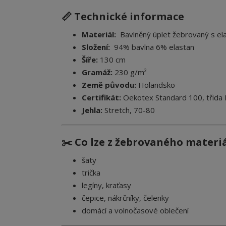
📏 Technické informace
Materiál:
Bavlněný úplet žebrovaný s e
Složení:
94% bavlna 6% elastan
Šíře:
130 cm
Gramáž:
230 g/m²
Země původu:
Holandsko
Certifikát:
Oekotex Standard 100, třida I.
Jehla:
Stretch, 70-80
✂️ Co lze z žebrovaného materiá
šaty
trička
legíny, kraťasy
čepice, nákrčníky, čelenky
domácí a volnočasové oblečení