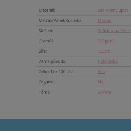
Materiál
Žebrovaný úplet
Metráž/Panel/Kusovka
Metráž
Složení
94% bavlna 6% el
Gramáž
230g/m2
Šíře
130cm
Země původu
Holandsko
Oeko-Tex 100, tř.1
Ano
Organic
Ne
Téma
Zvířata