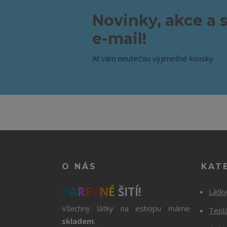
Novinky, akce a 
e-mail!
Ať vám neutečou výjimečné kousky
O NÁS
KAT
B
A
R
E
V
N
É
ŠITÍ!
Látk
Všechny látky na eshopu máme
Tepl
skladem
.