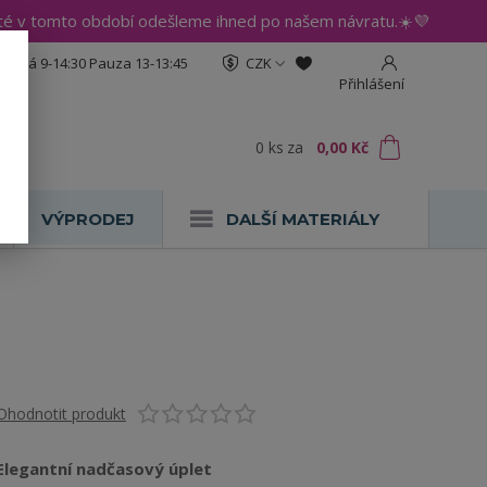
até v tomto období odešleme ihned po našem návratu.☀️💜
:30 Pá 9-14:30 Pauza 13-13:45
CZK
Přihlášení
0
ks
za
0,00 Kč
VÝPRODEJ
DALŠÍ MATERIÁLY
Ohodnotit produkt
Elegantní nadčasový úplet