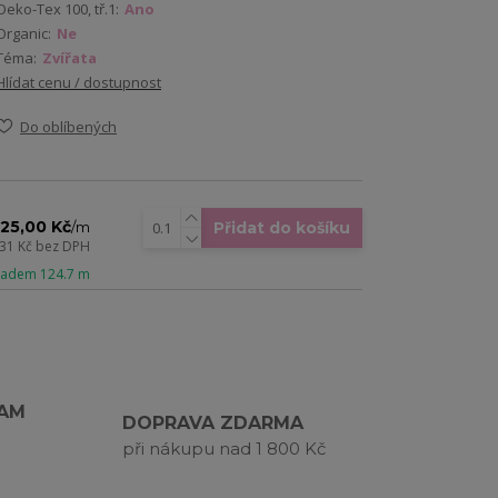
Oeko-Tex 100, tř.1:
Ano
Organic:
Ne
Téma:
Zvířata
Hlídat cenu / dostupnost
Do oblíbených
125,00 Kč
Přidat do košíku
/
m
,31 Kč
bez DPH
kladem 124.7 m
RAM
DOPRAVA ZDARMA
při nákupu nad 1 800 Kč