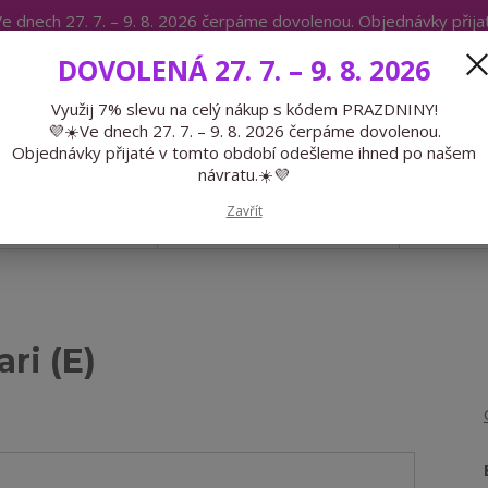
e dnech 27. 7. – 9. 8. 2026 čerpáme dovolenou. Objednávky přij
IKÁTY
BLOG
DOVOLENÁ 27. 7. – 9. 8. 2026
Expedice 775 866 913
Po-Čt 9-15
Využij 7% slevu na celý nákup s kódem PRAZDNINY!
💜☀️Ve dnech 27. 7. – 9. 8. 2026 čerpáme dovolenou.
Hledat
Objednávky přijaté v tomto období odešleme ihned po našem
návratu.☀️💜
Zavřít
GALANTERIE
PŘEDOBJEDNÁVKY
LÉTO
ri (E)