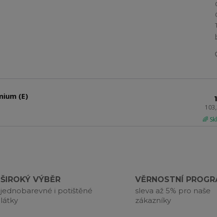
mium (E)
103
🌈 S
ŠIROKÝ VÝBĚR
VĚRNOSTNÍ PROG
jednobarevné i potištěné
sleva až 5% pro naše
látky
zákazníky