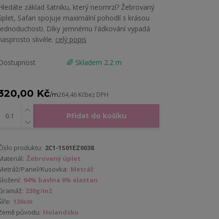
Hledáte základ šatníku, který neomrzí? Žebrovaný
úplet, Safari spojuje maximální pohodlí s krásou
jednoduchosti. Díky jemnému řádkování vypadá
nasprosto skvěle.
celý popis
Dostupnost
🌈 Skladem 2.2 m
320,00 Kč
/
m
264,46 Kč
bez DPH
Přidat do košíku
Číslo produktu:
2C1-1S01EZ0038
Materiál:
Žebrovaný úplet
Metráž/Panel/Kusovka:
Metráž
Složení:
94% bavlna 6% elastan
Gramáž:
230g/m2
Šíře:
130cm
Země původu:
Holandsko