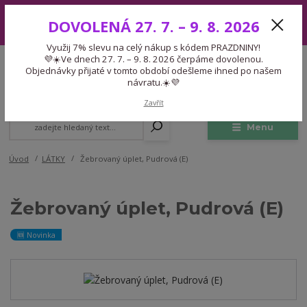
Využij 7% slevu na celý nákup s kódem PRAZDNINY! 💜☀️Ve dnech 27.
DOVOLENÁ 27. 7. – 9. 8. 2026
7. – 9. 8. 2026 čerpáme dovolenou. Objednávky přijaté v tomto období
odešleme ihned po našem návratu.☀️💜
Využij 7% slevu na celý nákup s kódem PRAZDNINY!
Expedice 775 866 913
💜☀️Ve dnech 27. 7. – 9. 8. 2026 čerpáme dovolenou.
CZK
Po-Čt 9-15:30 Pá 9-14:30 Pauza 13-13:45
Objednávky přijaté v tomto období odešleme ihned po našem
návratu.☀️💜
0
0,00 Kč
Zavřít
Menu
Úvod
LÁTKY
Žebrovaný úplet, Pudrová (E)
Žebrovaný úplet, Pudrová (E)
🆕 Novinka