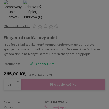
Ohodnotit produkt
Elegantní nadčasový úplet
Hledáte základ šatníku, který neomrzí? Žebrovaný úplet, Pudrová
spojuje maximální pohodlí s puncem luxusu. Díky jemnému řádkování
vypadá skvěle na těsných šatech i ležérních topech.
celý popis
Dostupnost
🌈 Skladem 1.7 m
265,00 Kč
/
m
219,01 Kč
bez DPH
Přidat do košíku
Číslo produktu:
2C1-1S01EZ0614
Materiál:
Žebrovaný úplet