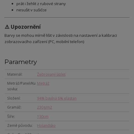
prát i žehlit z rubové strany
nesušit v sušičce
⚠️ Upozornění
Barvy se mohou mírně lišit v závislosti na nastavení a kalibraci
zobrazovacího zařízení (PC, mobilní telefon)
Parametry
Materiál
Žebrovaný úplet
Metráž/Panel/Ku
Metráž
sovka
Složení
94% bavlna 6% elastan
Gramáž
230g/m2
Šíře
130cm
Země původu
Holandsko