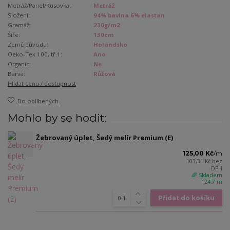
Metráž/Panel/Kusovka:
Metráž
Složení:
94% bavlna 6% elastan
Gramáž:
230g/m2
Šíře:
130cm
Země původu:
Holandsko
Oeko-Tex 100, tř.1:
Ano
Organic:
Ne
Barva:
Růžová
Hlídat cenu / dostupnost
Do oblíbených
Mohlo by se hodit:
Žebrovaný úplet, Šedý melír Premium (E)
125,00 Kč
/
m
103,31 Kč
bez
DPH
🌈 Skladem
124.7 m
Přidat do košíku