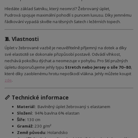
Hledáte základ šatníku, který neomrzí?
Žebrovaný úplet,
Pudrová
spojuje maximální pohodlí s puncem luxusu. Díky jemnému
řádkování vypadá skvěle na těsných šatech i ležérních topech.
🧵 Vlastnosti
Úplet v žebrované vazbě je neuvěřitelně příjemný na dotek a díky
své elasticitě se dokonale přizpůsobí postavě. Odvádí vlhkost,
nechává pokožku dýchat a neomezuje v pohybu. Pro šití pružných
úpletu doporučujeme jehly typu
Stretch nebo Jersey o síle 70–80
,
které díky zaoblenému hrotu nepoškodí vlákna. Jehly můžete koupit
zde
.
📏 Technické informace
Materiál:
Bavlněný úplet žebrovaný s elastanem
Složení:
94% bavlna 6% elastan
Šíře:
130 cm
Gramáž:
230 g/m²
Země původu:
Holandsko