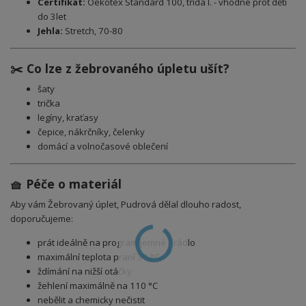
Certifikát:
Oekotex Standard 100, třida I. - vhodné prot děti
do 3let
Jehla:
Stretch, 70-80
✂️ Co lze z žebrovaného úpletu ušít?
šaty
trička
legíny, kraťasy
čepice, nákrčníky, čelenky
domácí a volnočasové oblečení
🧺 Péče o materiál
Aby vám
Žebrovaný úplet, Pudrová
dělal dlouho radost,
doporučujeme:
prát ideálně na program jemné prádlo
maximální teplota praní 30 °C
ždímání na nižší otáčky
žehlení maximálně na 110 °C
nebělit a chemicky nečistit