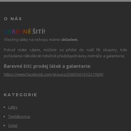
O NÁS
B
A
R
E
V
N
É
ŠITÍ!
Všechny látky na eshopu máme
skladem
.
Pokud máte zájem, můžete se přidat do naší FB skupiny, kde
pořádáme několikrát měsíčně předobjednávky metráže a galanterie.
Barevné šití: prodej látek a galanterie:
https://www.facebook.com/groups/206554103227669/
KATEGORIE
Látky
Teplákovina
Úplet