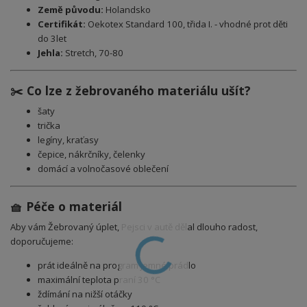
Země původu:
Holandsko
Certifikát:
Oekotex Standard 100, třida I. - vhodné prot děti
do 3let
Jehla:
Stretch, 70-80
✂️ Co lze z žebrovaného materiálu ušít?
šaty
trička
legíny, kraťasy
čepice, nákrčníky, čelenky
domácí a volnočasové oblečení
🧺 Péče o materiál
Aby vám Žebrovaný úplet, Pejsci v autě dělal dlouho radost,
doporučujeme:
prát ideálně na program jemné prádlo
maximální teplota praní 30 °C
ždímání na nižší otáčky