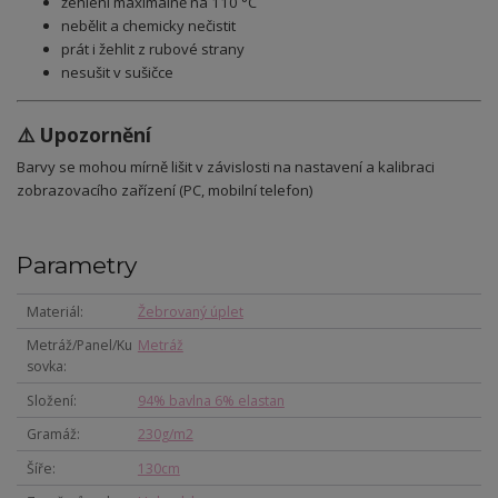
žehlení maximálně na 110 °C
nebělit a chemicky nečistit
prát i žehlit z rubové strany
nesušit v sušičce
⚠️ Upozornění
Barvy se mohou mírně lišit v závislosti na nastavení a kalibraci
zobrazovacího zařízení (PC, mobilní telefon)
Parametry
Materiál
Žebrovaný úplet
Metráž/Panel/Ku
Metráž
sovka
Složení
94% bavlna 6% elastan
Gramáž
230g/m2
Šíře
130cm