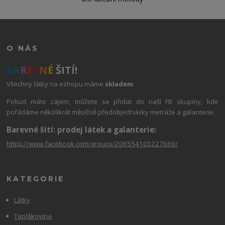
O NÁS
B
A
R
E
V
N
É
ŠITÍ!
Všechny látky na eshopu máme
skladem
.
Pokud máte zájem, můžete se přidat do naší FB skupiny, kde
pořádáme několikrát měsíčně předobjednávky metráže a galanterie.
Barevné šití: prodej látek a galanterie:
https://www.facebook.com/groups/206554103227669/
KATEGORIE
Látky
Teplákovina