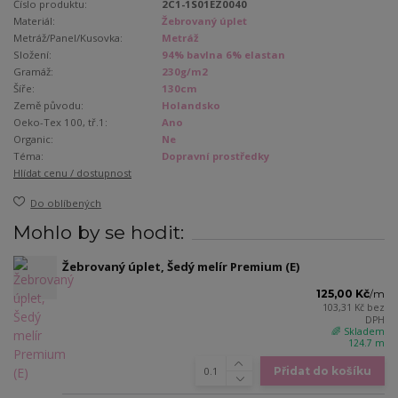
Číslo produktu:
2C1-1S01EZ0040
Materiál:
Žebrovaný úplet
Metráž/Panel/Kusovka:
Metráž
Složení:
94% bavlna 6% elastan
Gramáž:
230g/m2
Šíře:
130cm
Země původu:
Holandsko
Oeko-Tex 100, tř.1:
Ano
Organic:
Ne
Téma:
Dopravní prostředky
Hlídat cenu / dostupnost
Do oblíbených
Mohlo by se hodit:
Žebrovaný úplet, Šedý melír Premium (E)
125,00 Kč
/
m
103,31 Kč
bez
DPH
🌈 Skladem
124.7 m
Přidat do košíku