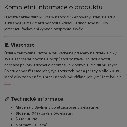
Kompletní informace o produktu
Hledáte základ šatníku, který neomrzí? Žebrovaný úplet, Pejsci v
autě spojuje maximální pohodlí s krásou jednoduchosti. Díky
jemnému řádkování vypadá nasprosto skvěle.
🧵 Vlastnosti
Úplet v žebrované vazbě je neuvěřitelně příjemný na dotek a díky
své elasticitě se dokonale přizpůsobí postavě. Odvádí vlhkost,
nechává pokožku dýchat a neomezuje v pohybu. Pro šití pružných
úpletu doporučujeme jehly typu
Stretch nebo Jersey o síle 70–80
,
které díky zaoblenému hrotu nepoškodí vlákna. Jehly můžete koupit
zde
.
📏 Technické informace
Materiál:
Bavlněný úplet žebrovaný s elastanem
Složení:
94% bavlna 6% elastan
Šíře:
130 cm
Gramáž:
230 g/m²