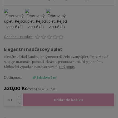
Ohodnotit produkt
Elegantní nadčasový úplet
Hledáte základ šatníku, který neomrzí? Žebrovaný úplet, Pejsci v autě
spojuje maximální pohodlí s krásou jednoduchosti. Díky jemnému
řádkování vypadá nasprosto skvěle.
celý popis
Dostupnost
🌈 Skladem 5 m
320,00 Kč
/
m
264,46 Kč
bez DPH
Přidat do košíku