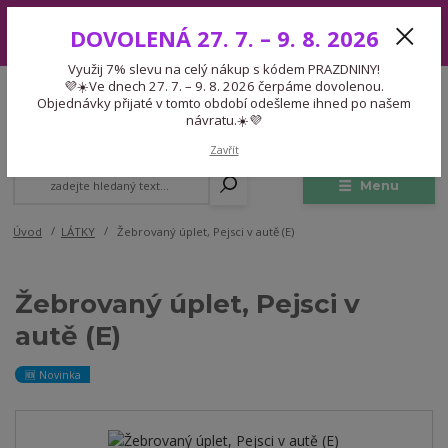
Využij 7% slevu na celý nákup s kódem PRAZDNINY! 💜☀️Ve dnech 27.
DOVOLENÁ 27. 7. – 9. 8. 2026
7. – 9. 8. 2026 čerpáme dovolenou. Objednávky přijaté v tomto období
odešleme ihned po našem návratu.☀️💜
Využij 7% slevu na celý nákup s kódem PRAZDNINY!
Expedice 775 866 913
💜☀️Ve dnech 27. 7. – 9. 8. 2026 čerpáme dovolenou.
CZK
Po-Čt 9-15:30 Pá 9-14:30 Pauza 13-13:45
Objednávky přijaté v tomto období odešleme ihned po našem
návratu.☀️💜
0
0,00 Kč
Zavřít
Menu
Úvod
LÁTKY
Žebrovaný úplet, Pejsci v autě (E)
Žebrovaný úplet, Pejsci v
autě (E)
🆕 Novinka