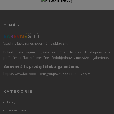
O NÁS
B
A
R
E
V
N
É
ŠITÍ!
Všechny látky na eshopu máme
skladem
.
Pokud máte zájem, můžete se přidat do naší FB skupiny, kde
pořádáme několikrát měsíčně předobjednávky metráže a galanterie.
Barevné šití: prodej látek a galanterie:
https://www.facebook.com/groups/206554103227669/
KATEGORIE
Látky
Teplákovina