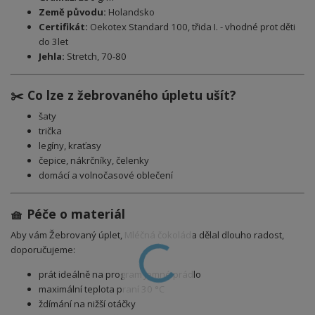
Země původu:
Holandsko
Certifikát:
Oekotex Standard 100, třida I. - vhodné prot děti
do 3let
Jehla:
Stretch, 70-80
✂️ Co lze z žebrovaného úpletu ušít?
šaty
trička
legíny, kraťasy
čepice, nákrčníky, čelenky
domácí a volnočasové oblečení
🧺 Péče o materiál
Aby vám Žebrovaný úplet, Mléčná čokoláda dělal dlouho radost,
doporučujeme:
prát ideálně na program jemné prádlo
maximální teplota praní 30 °C
ždímání na nižší otáčky