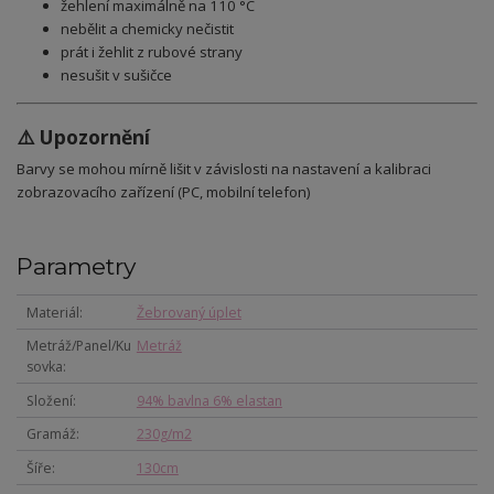
žehlení maximálně na 110 °C
nebělit a chemicky nečistit
prát i žehlit z rubové strany
nesušit v sušičce
⚠️ Upozornění
Barvy se mohou mírně lišit v závislosti na nastavení a kalibraci
zobrazovacího zařízení (PC, mobilní telefon)
Parametry
Materiál
Žebrovaný úplet
Metráž/Panel/Ku
Metráž
sovka
Složení
94% bavlna 6% elastan
Gramáž
230g/m2
Šíře
130cm