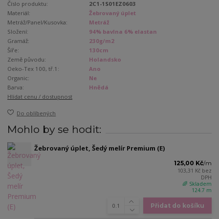
Číslo produktu:
2C1-1S01EZ0603
Materiál:
Žebrovaný úplet
Metráž/Panel/Kusovka:
Metráž
Složení:
94% bavlna 6% elastan
Gramáž:
230g/m2
Šíře:
130cm
Země původu:
Holandsko
Oeko-Tex 100, tř.1:
Ano
Organic:
Ne
Barva:
Hnědá
Hlídat cenu / dostupnost
Do oblíbených
Mohlo by se hodit:
Žebrovaný úplet, Šedý melír Premium (E)
125,00 Kč
/
m
103,31 Kč
bez
DPH
🌈 Skladem
124.7 m
Přidat do košíku