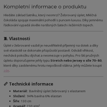
Kompletní informace o produktu
Hledáte základ šatníku, který neomrzí? Žebrovaný úplet, Mléčná
čokoláda spojuje maximální pohodlí s puncem luxusu. Díky jemnému
řádkování vypadá skvěle na těsných šatech i ležérních topech.
🧵 Vlastnosti
Úplet v žebrované vazbě je neuvěřitelně příjemný na dotek a díky
své elasticitě se dokonale přizpůsobí postavě. Odvádí vlhkost,
nechává pokožku dýchat a neomezuje v pohybu. Pro šití pružných
úpletu doporučujeme jehly typu
Stretch nebo Jersey o síle 70–80
,
které díky zaoblenému hrotu nepoškodí vlákna. Jehly můžete koupit
zde
.
📏 Technické informace
Materiál:
Bavlněný úplet žebrovaný s elastanem
Složení:
94% bavlna 6% elastan
Šíře:
130 cm
Gramáž:
230 g/m²