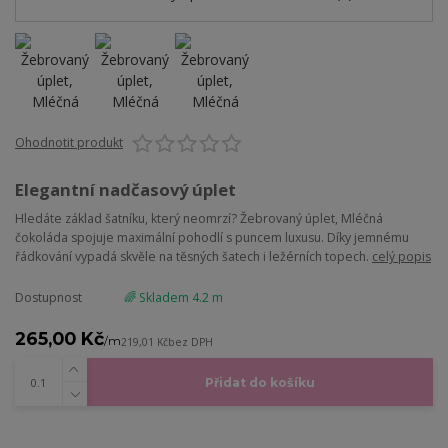
Ohodnotit produkt
Elegantní nadčasový úplet
Hledáte základ šatníku, který neomrzí? Žebrovaný úplet, Mléčná
čokoláda spojuje maximální pohodlí s puncem luxusu. Díky jemnému
řádkování vypadá skvěle na těsných šatech i ležérních topech.
celý popis
Dostupnost
🌈 Skladem 4.2 m
265,00 Kč
/
m
219,01 Kč
bez DPH
Přidat do košíku