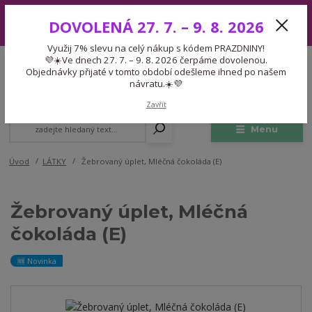
Využij 7% slevu na celý nákup s kódem PRAZDNINY! 💜☀️Ve dnech 27.
DOVOLENÁ 27. 7. – 9. 8. 2026
7. – 9. 8. 2026 čerpáme dovolenou. Objednávky přijaté v tomto období
odešleme ihned po našem návratu.☀️💜
Využij 7% slevu na celý nákup s kódem PRAZDNINY!
Expedice 775 866 913
💜☀️Ve dnech 27. 7. – 9. 8. 2026 čerpáme dovolenou.
CZK
Po-Čt 9-15:30 Pá 9-14:30 Pauza 13-13:45
Objednávky přijaté v tomto období odešleme ihned po našem
návratu.☀️💜
0
0,00 Kč
Zavřít
Menu
Úvod
LÁTKY
Žebrovaný úplet, Mléčná čokoláda (E)
Žebrovaný úplet, Mléčná
čokoláda (E)
🆕 Novinka