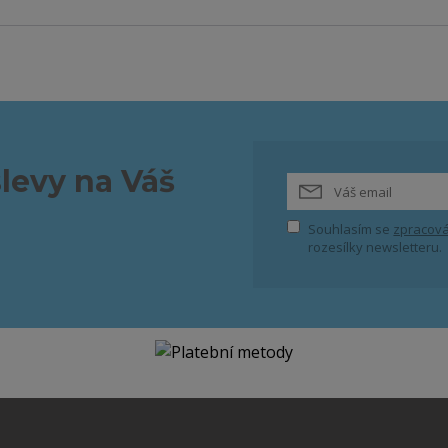
slevy na Váš
Souhlasím se
zpracová
rozesílky newsletteru.