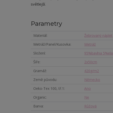
světlejší.
Parametry
Materiál
Žebrovaný náplet
Metráž/Panel/Kusovka
Metráž
Složení
95%bavlna 5%ela
Šíře
2x50cm
Gramáž
420g/m2
Země původu
Německo
Oeko-Tex 100, tř.1
Ano
Organic
Ne
Barva
Růžová