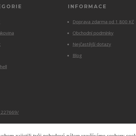
EGORIE
INFORMACE
y
Doprava zdarma od 1 800 Kč
ákovina
Obchodní podmínky
t
Nejčastější dotazy
Blog
hell
3227669/
chom zajistili tvůj pohodový nákup využíváme soubory coo