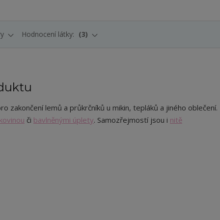
ry
Hodnocení látky:
3
duktu
ro zakončení lemů a průkrčníků u mikin, tepláků a jiného oblečení.
kovinou
či
bavlněnými úplety
. Samozřejmostí jsou i
nitě