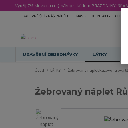
Využij 7% slevu na celý nákup s kódem PRAZDNINY! 💜☀️V
BAREVNÉ ŠITÍ - NÁŠ PŘÍBĚH
O NÁS
KONTAKTY
CERTIF
UZAVŘENÍ OBJEDNÁVKY
LÁTKY
Úvod
LÁTKY
Žebrovaný náplet Růžovofialová 93
Žebrovaný náplet Růž