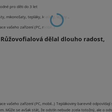
hodné pro děti do 3 let
ty, mikonošaty, tepláky, kraťasy, legíny...
ace vašeho zařízení (PC, mobil...)
 Růžovofialová
dělal dlouho radost,
ace vašeho zařízení (PC, mobil...) Teplákoviny b
arevně odpovídají 
em. Může se avšak stát, že odstín nebude zcela totožný, ale o ods