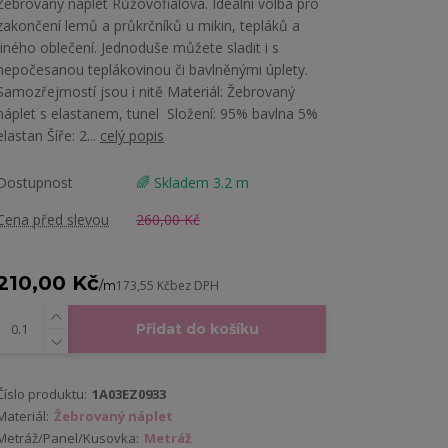
Žebrovaný náplet Růžovofialová. Ideální volba pro
zakončení lemů a průkrčníků u mikin, tepláků a
jiného oblečení. Jednoduše můžete sladit i s
nepočesanou teplákovinou či bavlněnými úplety.
Samozřejmostí jsou i nitě Materiál: Žebrovaný
náplet s elastanem, tunel Složení: 95% bavlna 5%
elastan Šíře: 2...
celý popis
Dostupnost
🌈 Skladem 3.2 m
Cena před slevou
260,00 Kč
210,00 Kč
/
m
173,55 Kč
bez DPH
Přidat do košíku
Číslo produktu:
1A03EZ0933
Materiál:
Žebrovaný náplet
Metráž/Panel/Kusovka:
Metráž