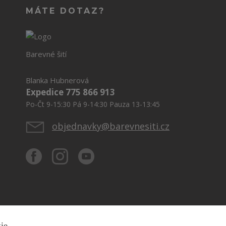
MÁTE DOTAZ?
Barevné šití
Blanka Hubnerová
Expedice 775 866 913
Po-Čt 9-15:30 Pá 9-14:30 Pauza 13-13:45
objednavky@barevnesiti.cz
kie.