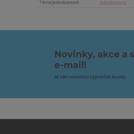
Téma/Jednobarevné
Jednobarevná
Novinky, akce a 
e-mail!
Ať vám neutečou výjimečné kousky