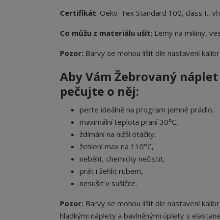
Certifikát
: Oeko-Tex Standard 100, class I., v
Co můžu z materiálu ušít
: Lemy na mikiny, ves
Pozor:
Barvy se mohou lišit dle nastavení kalibr
Aby Vám Žebrovaný náplet
pečujte o něj:
perte ideálně na program jemné prádlo,
maximální teplota praní 30°C,
ždímání na nižší otáčky,
žehlení max na 110°C,
nebělit, chemicky nečistit,
prát i žehlit rubem,
nesušit v sušičce.
Pozor:
Barvy se mohou lišit dle nastavení kalibr
hladkými náplety a bavlněnými úplety s elastan