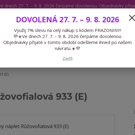
e dnech 27. 7. – 9. 8. 2026 čerpáme dovolenou. Objednávky přij
IKÁTY
BLOG
DOVOLENÁ 27. 7. – 9. 8. 2026
Expedice 775 866 913
Po-Čt 9-15
Využij 7% slevu na celý nákup s kódem PRAZDNINY!
💜☀️Ve dnech 27. 7. – 9. 8. 2026 čerpáme dovolenou.
Hledat
Objednávky přijaté v tomto období odešleme ihned po našem
návratu.☀️💜
GALANTERIE
PŘEDOBJEDNÁVKY
LÉTO
Zavřít
3 (E)
ovofialová 933 (E)