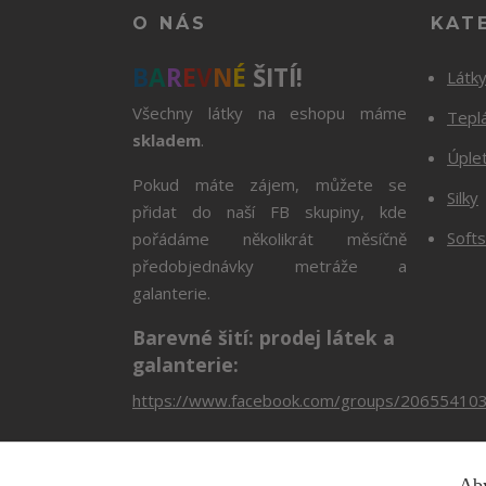
O NÁS
KAT
B
A
R
E
V
N
É
ŠITÍ!
Látk
Všechny látky na eshopu máme
Tepl
skladem
.
Úple
Pokud máte zájem, můžete se
Silky
přidat do naší FB skupiny, kde
Softs
pořádáme několikrát měsíčně
předobjednávky metráže a
galanterie.
Barevné šití: prodej látek a
galanterie:
https://www.facebook.com/groups/20655410
Aby