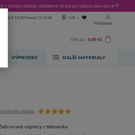
até v tomto období odešleme ihned po našem návratu.☀️💜
:30 Pá 9-14:30 Pauza 13-13:45
CZK
Přihlášení
0
ks
za
0,00 Kč
VÝPRODEJ
DALŠÍ MATERIÁLY
Ohodnotit produkt
Žebrované náplety z Německa