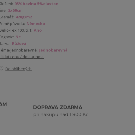
Složení:
95%bavlna 5%elastan
Šíře:
2x50cm
Gramáž:
420g/m2
Země původu:
Německo
Oeko-Tex 100, tř.1:
Ano
Organic:
Ne
Barva:
Růžová
Téma/Jednobarevné:
Jednobarevná
Hlídat cenu / dostupnost
Do oblíbených
RAM
DOPRAVA ZDARMA
při nákupu nad 1 800 Kč