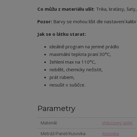
Co můžu z materiálu ušít
: Trika, kraťasy, šaty
Pozor:
Barvy se mohou lišit dle nastavení kalibr
Jak se o látku starat:
ideálně program na jemné prádlo
maximální teplota praní 30°C,
žehlení max na 110°C,
nebělit, chemicky nečistit,
prát rubem,
nesušit v sušičce.
Parametry
Materiál
Viskozový úplet
Metráž/Panel/Kusovka
Kusovka