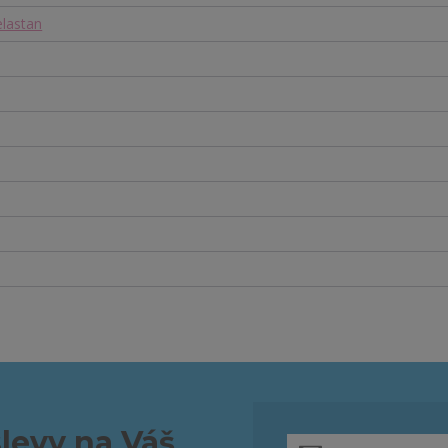
lastan
slevy na Váš