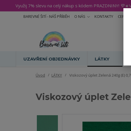
Využij 7% slevu na celý nákup s kódem PRAZDNINY! 💜☀️V
BAREVNÉ ŠITÍ - NÁŠ PŘÍBĚH
O NÁS
KONTAKTY
CERTIF
UZAVŘENÍ OBJEDNÁVKY
LÁTKY
Úvod
LÁTKY
Viskozový úplet Zelená 240g (E) 0,
Viskozový úplet Zel