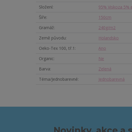
Složení
95% Viskoza 5% e
Šíře
150cm
Gramáž
240g/m2
Země původu
Holandsko
Oeko-Tex 100, tř.1
Ano
Organic
Ne
Barva
Zelená
Téma/Jednobarevné
Jednobarevná
Novinky, akce a 