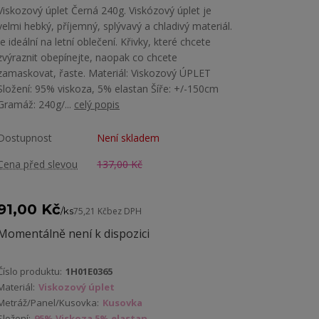
Viskozový úplet Černá 240g. Viskózový úplet je
velmi hebký, příjemný, splývavý a chladivý materiál.
Je ideální na letní oblečení. Křivky, které chcete
zvýraznit obepínejte, naopak co chcete
zamaskovat, řaste. Materiál: Viskozový ÚPLET
Složení: 95% viskoza, 5% elastan Šíře: +/-150cm
Gramáž: 240g/...
celý popis
Dostupnost
Není skladem
Cena před slevou
137,00 Kč
91,00 Kč
/
ks
75,21 Kč
bez DPH
Momentálně není k dispozici
Číslo produktu:
1H01E0365
Materiál:
Viskozový úplet
Metráž/Panel/Kusovka:
Kusovka
Složení:
95% Viskoza 5% elastan