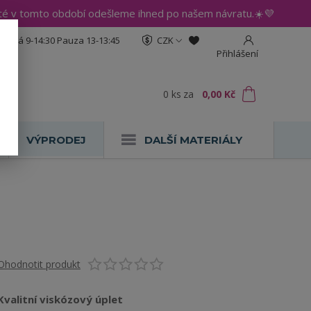
até v tomto období odešleme ihned po našem návratu.☀️💜
:30 Pá 9-14:30 Pauza 13-13:45
CZK
Přihlášení
0
ks
za
0,00 Kč
VÝPRODEJ
DALŠÍ MATERIÁLY
Ohodnotit produkt
Kvalitní viskózový úplet