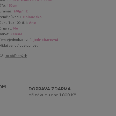
Šíře:
150cm
Gramáž:
240g/m2
Země původu:
Holandsko
Oeko-Tex 100, tř.1:
Ano
Organic:
Ne
Barva:
Zelená
Téma/Jednobarevné:
Jednobarevná
Hlídat cenu / dostupnost
Do oblíbených
RAM
DOPRAVA ZDARMA
při nákupu nad 1 800 Kč