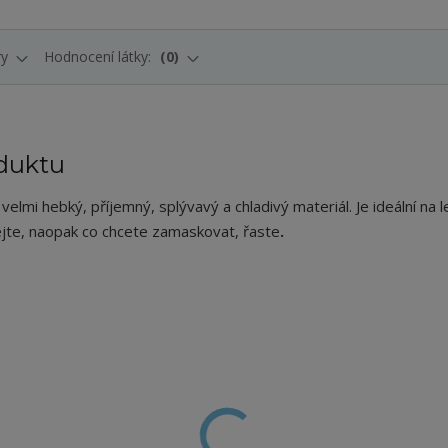
ry
Hodnocení látky:
0
duktu
elmi hebký, příjemný, splývavý a chladivý materiál. Je ideální na l
nejte, naopak co chcete zamaskovat, řaste
.