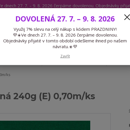
e dnech 27. 7. – 9. 8. 2026 čerpáme dovolenou. Objednávky přij
IKÁTY
BLOG
DOVOLENÁ 27. 7. – 9. 8. 2026
Expedice 775 866 913
Po-Čt 9-15
Využij 7% slevu na celý nákup s kódem PRAZDNINY!
💜☀️Ve dnech 27. 7. – 9. 8. 2026 čerpáme dovolenou.
Hledat
Objednávky přijaté v tomto období odešleme ihned po našem
návratu.☀️💜
Zavřít
GALANTERIE
PŘEDOBJEDNÁVKY
LÉTO
70m/ks
ená 240g (E) 0,70m/ks