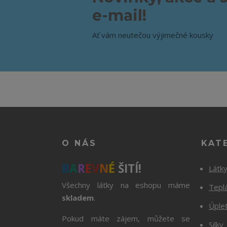
e-mail!
Ať vám neutečou výjimečné kousky
O NÁS
KAT
B
A
R
E
V
N
É
ŠITÍ!
Látk
Všechny látky na eshopu máme
Tepl
skladem
.
Úple
Pokud máte zájem, můžete se
Silky