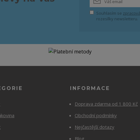
Souhlasím se
zpracová
rozesílky newsletteru.
EGORIE
INFORMACE
y
Doprava zdarma od 1 800 Kč
ákovina
Obchodní podmínky
t
Nejčastější dotazy
Blog