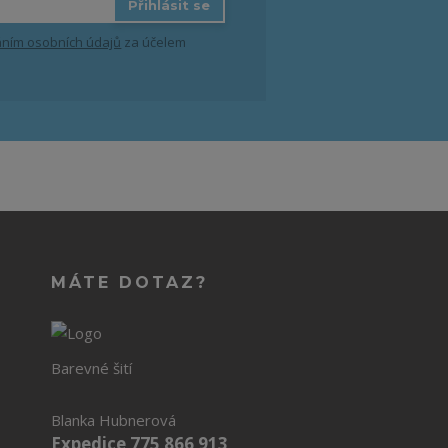
Přihlásit se
ním osobních údajů
za účelem
MÁTE DOTAZ?
Barevné šití
Blanka Hubnerová
Expedice 775 866 913