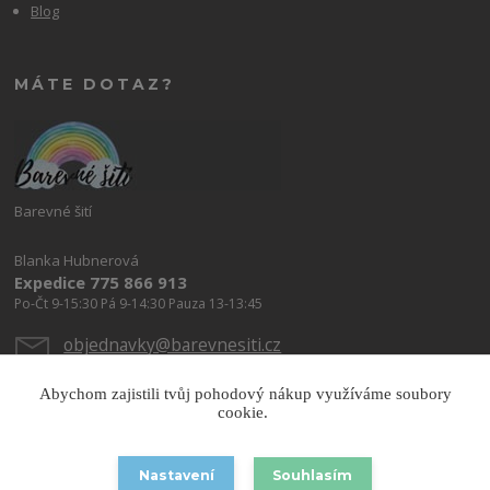
Blog
MÁTE DOTAZ?
Barevné šití
Blanka Hubnerová
Expedice 775 866 913
Po-Čt 9-15:30 Pá 9-14:30 Pauza 13-13:45
objednavky@barevnesiti.cz
Abychom zajistili tvůj pohodový nákup využíváme soubory
cookie.
Nastavení
Souhlasím