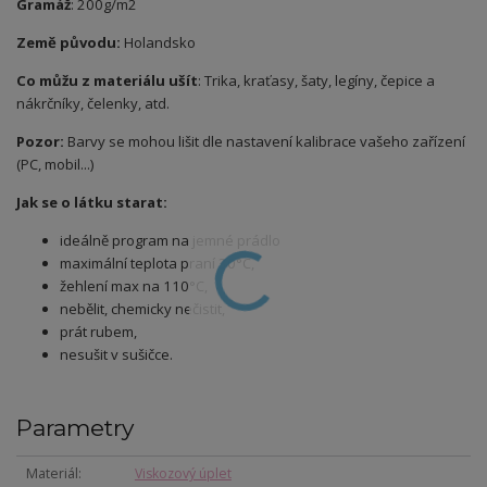
Gramáž
: 200g/m2
Země původu:
Holandsko
Co můžu z materiálu ušít
: Trika, kraťasy, šaty, legíny, čepice a
nákrčníky, čelenky, atd.
Pozor:
Barvy se mohou lišit dle nastavení kalibrace vašeho zařízení
(PC, mobil...)
Jak se o látku starat:
ideálně program na jemné prádlo
maximální teplota praní 30°C,
žehlení max na 110°C,
nebělit, chemicky nečistit,
prát rubem,
nesušit v sušičce.
Parametry
Materiál
Viskozový úplet