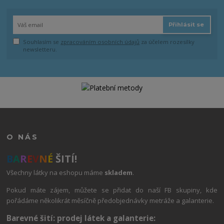
Přihlásit se
Souhlasím se
zpracováním osobních údajů
za účelem rozesílky
newsletteru.
O NÁS
B
A
R
E
V
N
É
ŠITÍ!
Všechny látky na eshopu máme
skladem
.
Pokud máte zájem, můžete se přidat do naší FB skupiny, kde
pořádáme několikrát měsíčně předobjednávky metráže a galanterie.
Barevné šití: prodej látek a galanterie: