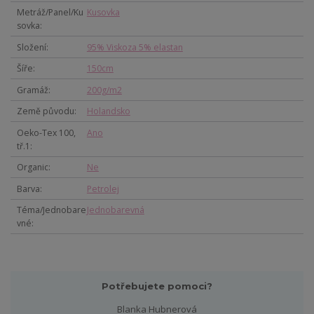
Metráž/Panel/Ku
Kusovka
sovka
Složení
95% Viskoza 5% elastan
Šíře
150cm
Gramáž
200g/m2
Země původu
Holandsko
Oeko-Tex 100,
Ano
tř.1
Organic
Ne
Barva
Petrolej
Téma/Jednobare
Jednobarevná
vné
Potřebujete pomoci?
Blanka Hubnerová