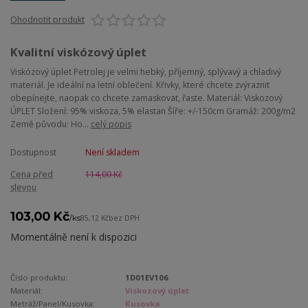
Ohodnotit produkt
Kvalitní viskózový úplet
Viskózový úplet Petrolej je velmi hebký, příjemný, splývavý a chladivý
materiál. Je ideální na letní oblečení. Křivky, které chcete zvýraznit
obepínejte, naopak co chcete zamaskovat, řaste. Materiál: Viskozový
ÚPLET Složení: 95% viskoza, 5% elastan Šíře: +/-150cm Gramáž: 200g/m2
Země původu: Ho...
celý popis
Dostupnost
Není skladem
Cena před
114,00 Kč
slevou
103,00 Kč
/
ks
85,12 Kč
bez DPH
Momentálně není k dispozici
Číslo produktu:
1D01EV106
Materiál:
Viskozový úplet
Metráž/Panel/Kusovka:
Kusovka