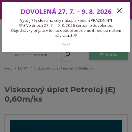
Využij 7% slevu na celý nákup s kódem PRAZDNINY! 💜☀️Ve dnech 27.
DOVOLENÁ 27. 7. – 9. 8. 2026
7. – 9. 8. 2026 čerpáme dovolenou. Objednávky přijaté v tomto období
odešleme ihned po našem návratu.☀️💜
Využij 7% slevu na celý nákup s kódem PRAZDNINY!
Expedice 775 866 913
💜☀️Ve dnech 27. 7. – 9. 8. 2026 čerpáme dovolenou.
CZK
Po-Čt 9-15:30 Pá 9-14:30 Pauza 13-13:45
Objednávky přijaté v tomto období odešleme ihned po našem
návratu.☀️💜
0
0,00 Kč
Zavřít
Menu
Úvod
LÁTKY
Viskozový úplet Petrolej (E) 0,60m/ks
Viskozový úplet Petrolej (E)
0,60m/ks