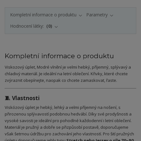
Kompletní informace o produktu
Parametry
Hodnocení látky:
0
Kompletní informace o produktu
Viskozový úplet, Modré vlnění je velmi hebký, příjemný, splývavý a
chladivý materiál. Je ideální na letní oblečení. Křivky, které chcete
zvýraznit obepínejte, naopak co chcete zamaskovat, řaste.
🧵 Vlastnosti
Viskózový úplet je hebký, lehký a velmi příjemný na nošení, s
přirozenou splývavostí podobnou hedvábí. Díky své prodyšnosti a
vysoké savosti je ideální pro pohodlné každodenní i letní oblečení.
Materiál je pružný a dobře se přizpůsobí postavě, doporučujeme
však šetrnou údržbu pro zachování jeho vlastností. Pro šití pružných
úpletu doporučujeme jehly typu
Stretch nebo Jersey o síle 70–80
,