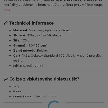
které díky zaoblenému hrotu nepoškodí vlákna. Jehly můžete koupit
zde
.
📏 Technické informace
Materiál:
Viskózový úplet s elastanem
Složení:
95% viskóza 5% elastan
Šíře:
175 cm
Gramáž:
180-190 g/m²
Země původu:
Polsko
Certifikát:
Oekotex Standard 100, třida I. - vhodné prot děti
do 3let
Jehla:
Stretch, 70-80
✂️ Co lze z viskózového úpletu ušít?
šaty
trička
domácí a volnočasové oblečení