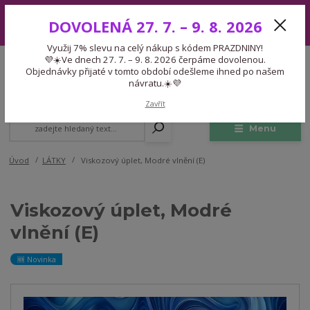
Využij 7% slevu na celý nákup s kódem PRAZDNINY! 💜☀️Ve dnech 27.
DOVOLENÁ 27. 7. – 9. 8. 2026
7. – 9. 8. 2026 čerpáme dovolenou. Objednávky přijaté v tomto období
odešleme ihned po našem návratu.☀️💜
Využij 7% slevu na celý nákup s kódem PRAZDNINY!
Expedice 775 866 913
💜☀️Ve dnech 27. 7. – 9. 8. 2026 čerpáme dovolenou.
CZK
Po-Čt 9-15:30 Pá 9-14:30 Pauza 13-13:45
Objednávky přijaté v tomto období odešleme ihned po našem
návratu.☀️💜
0
0,00 Kč
Zavřít
Menu
Úvod
LÁTKY
Viskozový úplet, Modré vlnění (E)
Viskozový úplet, Modré
vlnění (E)
🆕 Novinka