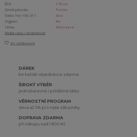
Šíře:
175cm
Země původu:
Polsko
Oeko-Tex 100, tř.1:
Ano
Organic:
Ne
Téma:
Abstrakce
Hlídat cenu / dostupnost
Do oblíbených
DÁREK
ke každé objednávce zdarma
ŠIROKÝ VÝBĚR
jednobarevné i potištěné látky
VĚRNOSTNÍ PROGRAM
sleva až 5% pro naše zákazníky
DOPRAVA ZDARMA
při nákupu nad 1 800 Kč