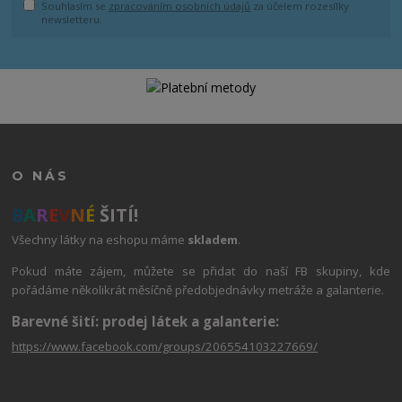
Souhlasím se
zpracováním osobních údajů
za účelem rozesílky
newsletteru.
O NÁS
B
A
R
E
V
N
É
ŠITÍ!
Všechny látky na eshopu máme
skladem
.
Pokud máte zájem, můžete se přidat do naší FB skupiny, kde
pořádáme několikrát měsíčně předobjednávky metráže a galanterie.
Barevné šití: prodej látek a galanterie:
https://www.facebook.com/groups/206554103227669/