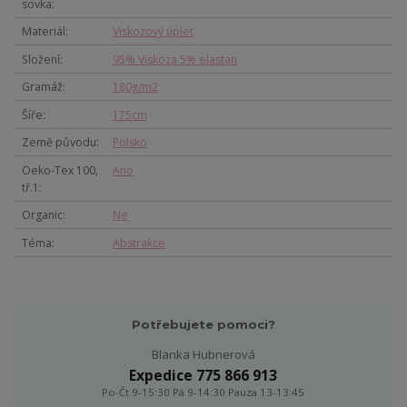
sovka
Materiál
Viskozový úplet
Složení
95% Viskoza 5% elastan
Gramáž
180g/m2
Šíře
175cm
Země původu
Polsko
Oeko-Tex 100,
Ano
tř.1
Organic
Ne
Téma
Abstrakce
Potřebujete pomoci?
Blanka Hubnerová
Expedice 775 866 913
Po-Čt 9-15:30 Pá 9-14:30 Pauza 13-13:45