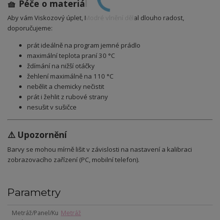
🧺 Péče o materiál
Aby vám Viskozový úplet, Modré vlnění dělal dlouho radost,
doporučujeme:
prát ideálně na program jemné prádlo
maximální teplota praní 30 °C
ždímání na nižší otáčky
žehlení maximálně na 110 °C
nebělit a chemicky nečistit
prát i žehlit z rubové strany
nesušit v sušičce
⚠️ Upozornění
Barvy se mohou mírně lišit v závislosti na nastavení a kalibraci
zobrazovacího zařízení (PC, mobilní telefon).
Parametry
Metráž/Panel/Ku
Metráž