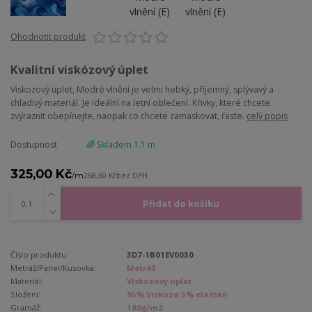
Ohodnotit produkt
Kvalitní viskózový úplet
Viskozový úplet, Modré vlnění je velmi hebký, příjemný, splývavý a
chladivý materiál. Je ideální na letní oblečení. Křivky, které chcete
zvýraznit obepínejte, naopak co chcete zamaskovat, řaste.
celý popis
Dostupnost
🌈 Skladem 1.1 m
325,00 Kč
/
m
268,60 Kč
bez DPH
Přidat do košíku
Číslo produktu:
3D7-1B01EV0030
Metráž/Panel/Kusovka:
Metráž
Materiál:
Viskozový úplet
Složení:
95% Viskoza 5% elastan
Gramáž:
180g/m2