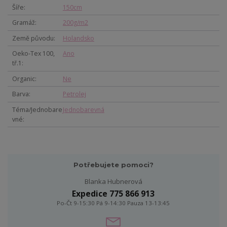
Šíře
150cm
Gramáž
200g/m2
Země původu
Holandsko
Oeko-Tex 100,
Ano
tř.1
Organic
Ne
Barva
Petrolej
Téma/Jednobare
Jednobarevná
vné
Potřebujete pomoci?
Blanka Hubnerová
Expedice 775 866 913
Po-Čt 9-15:30 Pá 9-14:30 Pauza 13-13:45