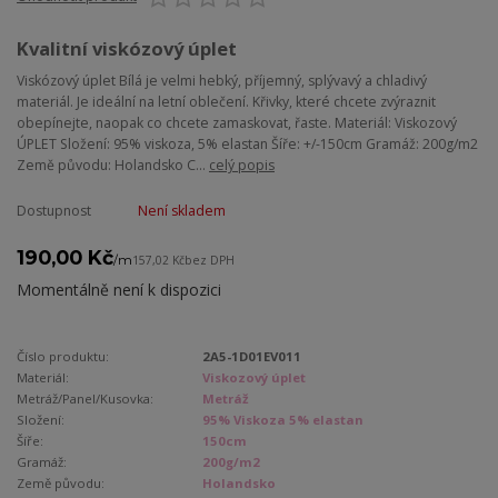
Kvalitní viskózový úplet
Viskózový úplet Bílá je velmi hebký, příjemný, splývavý a chladivý
materiál. Je ideální na letní oblečení. Křivky, které chcete zvýraznit
obepínejte, naopak co chcete zamaskovat, řaste. Materiál: Viskozový
ÚPLET Složení: 95% viskoza, 5% elastan Šíře: +/-150cm Gramáž: 200g/m2
Země původu: Holandsko C...
celý popis
Dostupnost
Není skladem
190,00 Kč
/
m
157,02 Kč
bez DPH
Momentálně není k dispozici
Číslo produktu:
2A5-1D01EV011
Materiál:
Viskozový úplet
Metráž/Panel/Kusovka:
Metráž
Složení:
95% Viskoza 5% elastan
Šíře:
150cm
Gramáž:
200g/m2
Země původu:
Holandsko