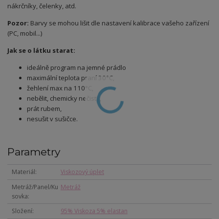
nákrčníky, čelenky, atd.
Pozor:
Barvy se mohou lišit dle nastavení kalibrace vašeho zařízení
(PC, mobil...)
Jak se o látku starat:
ideálně program na jemné prádlo
maximální teplota praní 30°C,
žehlení max na 110°C,
nebělit, chemicky nečistit,
prát rubem,
nesušit v sušičce.
Parametry
Materiál
Viskozový úplet
Metráž/Panel/Ku
Metráž
sovka
Složení
95% Viskoza 5% elastan