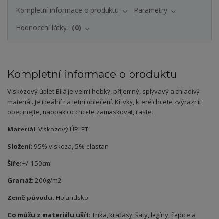
Kompletní informace o produktu
Parametry
Hodnocení látky:
0
Kompletní informace o produktu
Viskózový úplet Bílá je velmi hebký, příjemný, splývavý a chladivý
materiál. Je ideální na letní oblečení. Křivky, které chcete zvýraznit
obepínejte, naopak co chcete zamaskovat, řaste
.
Materiál
: Viskozový ÚPLET
Složení
: 95% viskoza, 5% elastan
Šíře
: +/-150cm
Gramáž
: 200g/m2
Země původu:
Holandsko
Co můžu z materiálu ušít
: Trika, kraťasy, šaty, legíny, čepice a