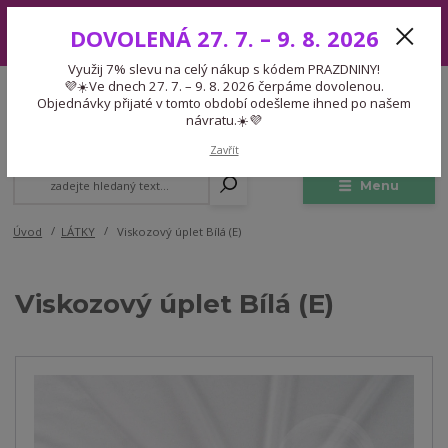
Využij 7% slevu na celý nákup s kódem PRAZDNINY! 💜☀️Ve dnech 27.
DOVOLENÁ 27. 7. – 9. 8. 2026
7. – 9. 8. 2026 čerpáme dovolenou. Objednávky přijaté v tomto období
odešleme ihned po našem návratu.☀️💜
Využij 7% slevu na celý nákup s kódem PRAZDNINY!
Expedice 775 866 913
💜☀️Ve dnech 27. 7. – 9. 8. 2026 čerpáme dovolenou.
CZK
Po-Čt 9-15:30 Pá 9-14:30 Pauza 13-13:45
Objednávky přijaté v tomto období odešleme ihned po našem
návratu.☀️💜
0
0,00 Kč
Zavřít
Menu
Úvod
LÁTKY
Viskozový úplet Bílá (E)
Viskozový úplet Bílá (E)