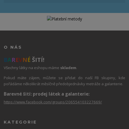
O NÁS
B
A
R
E
V
N
É
ŠITÍ!
Všechny látky na eshopu máme
skladem
.
Pokud máte zájem, můžete se přidat do naší FB skupiny, kde
pořádáme několikrát měsíčně předobjednávky metráže a galanterie.
Barevné šití: prodej látek a galanterie:
https://www.facebook.com/groups/206554103227669/
KATEGORIE