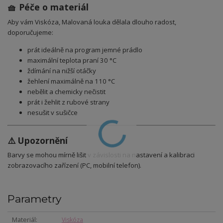
🧺 Péče o materiál
Aby vám Viskóza, Malovaná louka dělala dlouho radost,
doporučujeme:
prát ideálně na program jemné prádlo
maximální teplota praní 30 °C
ždímání na nižší otáčky
žehlení maximálně na 110 °C
nebělit a chemicky nečistit
prát i žehlit z rubové strany
nesušit v sušičce
⚠️ Upozornění
Barvy se mohou mírně lišit v závislosti na nastavení a kalibraci
zobrazovacího zařízení (PC, mobilní telefon).
Parametry
Materiál
Viskóza