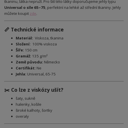
tkaninu, látka nepruží. Pro šití této látky doporučujeme jehly typu
Universal o síle 65–75
, perfektní na lehké až střední tkaniny. Jehly
můžete koupit
zde
.
📏 Technické informace
Materiál:
Viskoza, tkanina
Složení:
100
% viskoza
Šíře:
150 cm
Gramáž:
135 g/m²
Země původu:
Německo
Certifikát:
Ne
Jehla:
Universal, 65-75
✂️ Co lze z viskózy ušít?
šaty, sukně
halenky, košile
široké kalhoty, šortky
overaly