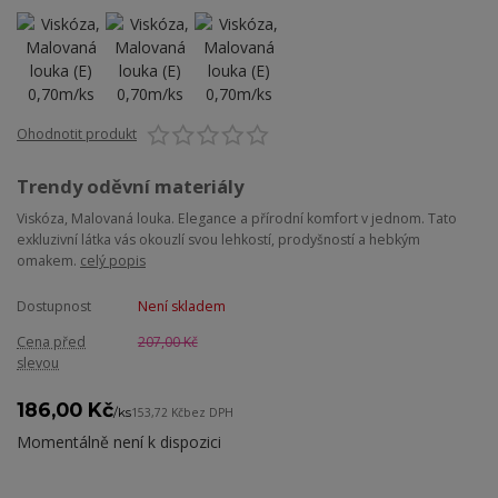
Ohodnotit produkt
Trendy oděvní materiály
Viskóza, Malovaná louka. Elegance a přírodní komfort v jednom. Tato
exkluzivní látka vás okouzlí svou lehkostí, prodyšností a hebkým
omakem.
celý popis
Dostupnost
Není skladem
Cena před
207,00 Kč
slevou
186,00 Kč
/
ks
153,72 Kč
bez DPH
Momentálně není k dispozici