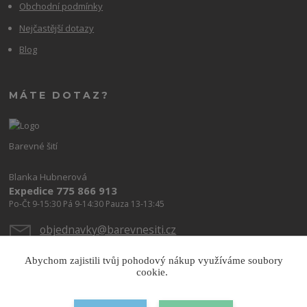
Obchodní podmínky
Nejčastější dotazy
Blog
MÁTE DOTAZ?
Barevné šití
Blanka Hubnerová
Expedice 775 866 913
Po-Čt 9-15:30 Pá 9-14:30 Pauza 13-13:45
objednavky@barevnesiti.cz
Abychom zajistili tvůj pohodový nákup využíváme soubory
cookie.