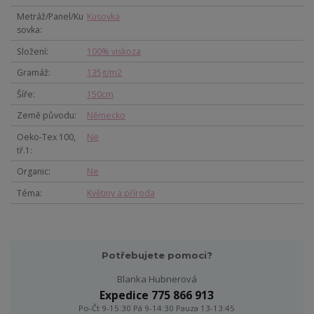
Metráž/Panel/Ku
Kusovka
sovka
Složení
100% viskoza
Gramáž
135g/m2
Šíře
150cm
Země původu
Německo
Oeko-Tex 100,
Ne
tř.1
Organic
Ne
Téma
Květiny a příroda
Potřebujete pomoci?
Blanka Hubnerová
Expedice 775 866 913
Po-Čt 9-15:30 Pá 9-14:30 Pauza 13-13:45