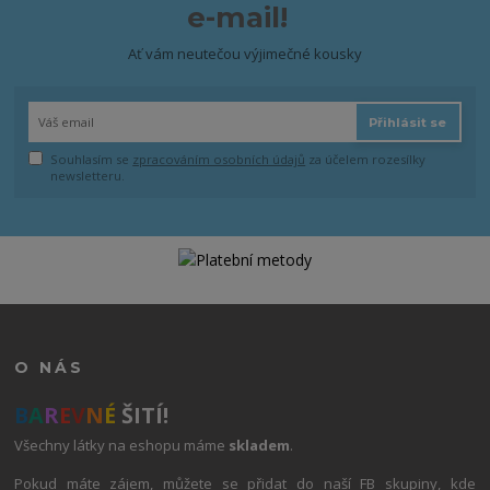
e-mail!
Ať vám neutečou výjimečné kousky
Přihlásit se
Souhlasím se
zpracováním osobních údajů
za účelem rozesílky
newsletteru.
O NÁS
B
A
R
E
V
N
É
ŠITÍ!
Všechny látky na eshopu máme
skladem
.
Pokud máte zájem, můžete se přidat do naší FB skupiny, kde