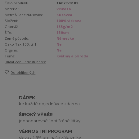
Číslo produktu:
1A07EV0102
Materiál:
Viskóza
Metráž/Panel/Kusovka:
Kusovka
Složení:
100% viskoza
Gramáž:
135g/m2
Šíře:
150cm
Země původu:
Německo
Oeko-Tex 100, tř.1:
Ne
Organic:
Ne
Téma:
Květiny a příroda
Hlídat cenu / dostupnost
Do oblíbených
DÁREK
ke každé objednávce zdarma
ŠIROKÝ VÝBĚR
jednobarevné i potištěné látky
VĚRNOSTNÍ PROGRAM
sleva až 5% pro naše zákazníky