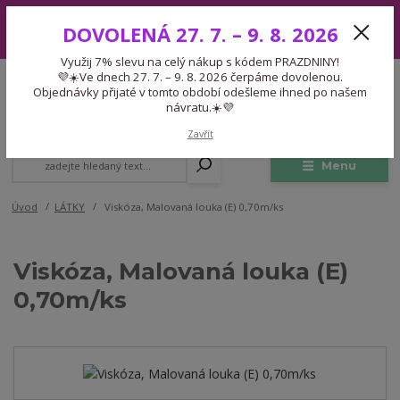
Využij 7% slevu na celý nákup s kódem PRAZDNINY! 💜☀️Ve dnech 27.
DOVOLENÁ 27. 7. – 9. 8. 2026
7. – 9. 8. 2026 čerpáme dovolenou. Objednávky přijaté v tomto období
odešleme ihned po našem návratu.☀️💜
Využij 7% slevu na celý nákup s kódem PRAZDNINY!
Expedice 775 866 913
💜☀️Ve dnech 27. 7. – 9. 8. 2026 čerpáme dovolenou.
CZK
Po-Čt 9-15:30 Pá 9-14:30 Pauza 13-13:45
Objednávky přijaté v tomto období odešleme ihned po našem
návratu.☀️💜
0
0,00 Kč
Zavřít
Menu
Úvod
LÁTKY
Viskóza, Malovaná louka (E) 0,70m/ks
Viskóza, Malovaná louka (E)
0,70m/ks