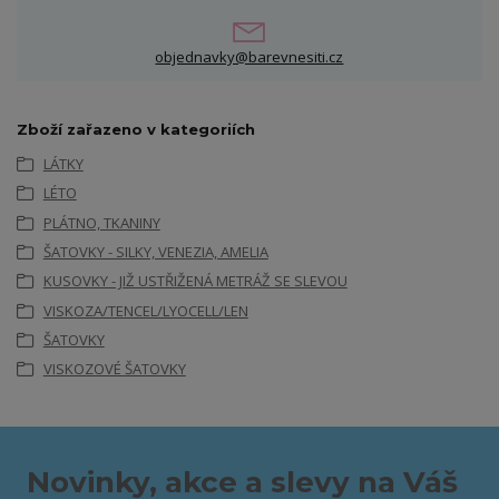
objednavky@barevnesiti.cz
Zboží zařazeno v kategoriích
LÁTKY
LÉTO
PLÁTNO, TKANINY
ŠATOVKY - SILKY, VENEZIA, AMELIA
KUSOVKY - JIŽ USTŘIŽENÁ METRÁŽ SE SLEVOU
VISKOZA/TENCEL/LYOCELL/LEN
ŠATOVKY
VISKOZOVÉ ŠATOVKY
Novinky, akce a slevy na Váš