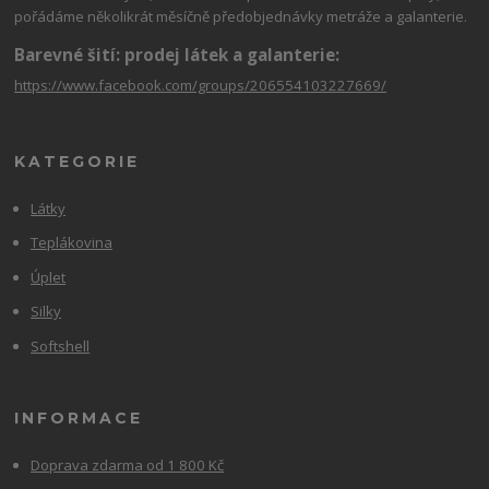
pořádáme několikrát měsíčně předobjednávky metráže a galanterie.
Barevné šití: prodej látek a galanterie:
https://www.facebook.com/groups/206554103227669/
KATEGORIE
Látky
Teplákovina
Úplet
Silky
Softshell
INFORMACE
Doprava zdarma od 1 800 Kč