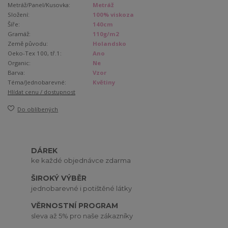
Metráž/Panel/Kusovka:
Metráž
Složení:
100% viskoza
Šíře:
140cm
Gramáž:
110g/m2
Země původu:
Holandsko
Oeko-Tex 100, tř.1:
Ano
Organic:
Ne
Barva:
Vzor
Téma/Jednobarevné:
Květiny
Hlídat cenu / dostupnost
Do oblíbených
DÁREK
ke každé objednávce zdarma
ŠIROKÝ VÝBĚR
jednobarevné i potištěné látky
VĚRNOSTNÍ PROGRAM
sleva až 5% pro naše zákazníky