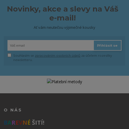
Novinky, akce a slevy na Váš
e-mail!
Ať vám neutečou výjimečné kousky
Přihlásit se
Souhlasím se
zpracováním osobních údajů
za účelem rozesílky
newsletteru.
O NÁS
B
A
R
E
V
N
É
ŠITÍ!