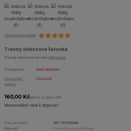
Ohodnotit produkt
Trendy viskózová šatovka
Trendy viskózová šatovka
celý popis
Dostupnost
Není skladem
Cena před
230,00 Kč
slevou
160,00 Kč
/
m
132,23 Kč
bez DPH
Momentálně není k dispozici
Číslo produktu:
2D1-1F07E0003
Materiál:
Tencel/Lyocell/Viskoza