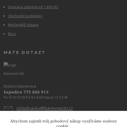
Doprava zdarma od 1 800 Kč
Obchodní podmínky
Nejčastější dotazy
Blog
MÁTE DOTAZ?
Barevné šití
Blanka Hubnerová
Expedice 775 866 913
Po-Čt 9-15:30 Pá 9-14:30 Pauza 13-13:45
objednavky@barevnesiti.cz
Abychom zajistili tvůj pohodový nákup využíváme soubory
cookie.