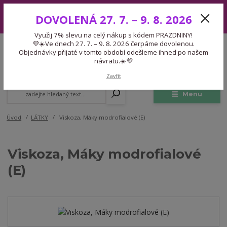
Využij 7% slevu na celý nákup s kódem PRAZDNINY! 💜☀️Ve dnech 27.
DOVOLENÁ 27. 7. – 9. 8. 2026
7. – 9. 8. 2026 čerpáme dovolenou. Objednávky přijaté v tomto období
odešleme ihned po našem návratu.☀️💜
Využij 7% slevu na celý nákup s kódem PRAZDNINY!
Expedice 775 866 913
💜☀️Ve dnech 27. 7. – 9. 8. 2026 čerpáme dovolenou.
CZK
Po-Čt 9-15:30 Pá 9-14:30 Pauza 13-13:45
Objednávky přijaté v tomto období odešleme ihned po našem
návratu.☀️💜
0
0,00 Kč
Zavřít
Menu
Úvod
LÁTKY
Viskoza, Máky modrofialové (E)
Viskoza, Máky modrofialové
(E)