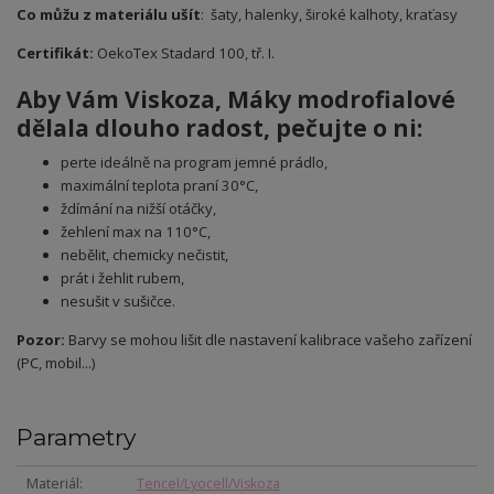
Co můžu z materiálu ušít
: šaty, halenky, široké kalhoty, kraťasy
Certifikát:
OekoTex Stadard 100, tř. I.
Aby Vám Viskoza, Máky modrofialové
dělala dlouho radost, pečujte o ni:
perte ideálně na program jemné prádlo,
maximální teplota praní 30°C,
ždímání na nižší otáčky,
žehlení max na 110°C,
nebělit, chemicky nečistit,
prát i žehlit rubem,
nesušit v sušičce.
Pozor:
Barvy se mohou lišit dle nastavení kalibrace vašeho zařízení
(PC, mobil...)
Parametry
Materiál
Tencel/Lyocell/Viskoza