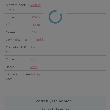
Metráž/Panel/Ku
Metráž
sovka
Složení
100% viskoza
Šíře
140cm
Gramáž
110g/m2
Země původu
Holandsko
Oeko-Tex 100,
Ano
tř.1
Organic
Ne
Barva
Vzor
Téma/Jednobare
Květiny
vné
Potřebujete pomoci?
Blanka Hubnerová