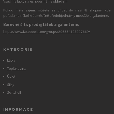
Všechny látky na eshopu máme
skladem
.
Pokud máte zájem, můžete se přidat do naší FB skupiny, kde
pořádáme několikrát měsíčně předobjednávky metráže a galanterie.
Barevné šití: prodej látek a galanterie:
https://www.facebook.com/groups/206554103227669/
KATEGORIE
Látky
Teplákovina
Úplet
Silky
Softshell
INFORMACE