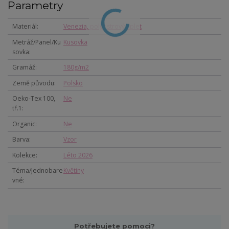
Parametry
Materiál
Venezia, polyestrový úplet
Metráž/Panel/Ku
Kusovka
sovka
Gramáž
180g/m2
Země původu
Polsko
Oeko-Tex 100,
Ne
tř.1
Organic
Ne
Barva
Vzor
Kolekce
Léto 2026
Téma/Jednobare
Květiny
vné
Potřebujete pomoci?