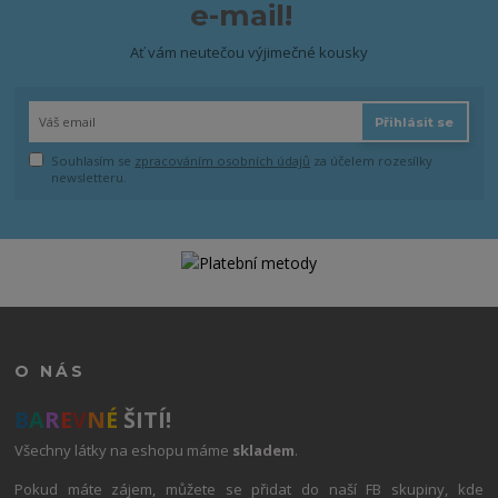
e-mail!
Ať vám neutečou výjimečné kousky
Přihlásit se
Souhlasím se
zpracováním osobních údajů
za účelem rozesílky
newsletteru.
O NÁS
B
A
R
E
V
N
É
ŠITÍ!
Všechny látky na eshopu máme
skladem
.
Pokud máte zájem, můžete se přidat do naší FB skupiny, kde