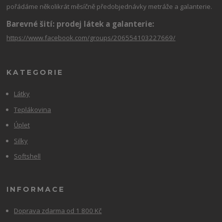
pořádáme několikrát měsíčně předobjednávky metráže a galanterie.
Barevné šití: prodej látek a galanterie:
https://www.facebook.com/groups/206554103227669/
KATEGORIE
Látky
Teplákovina
Úplet
Silky
Softshell
INFORMACE
Doprava zdarma od 1 800 Kč