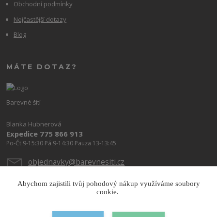
Obchodní podmínky
Nejčastější dotazy
Blog
MÁTE DOTAZ?
Barevné šití
Blanka Hubnerová
Expedice 775 866 913
Po-Čt 9-15:30 Pá 9-14:30 Pauza 13-13:45
objednavky@barevnesiti.cz
Abychom zajistili tvůj pohodový nákup využíváme soubory
cookie.