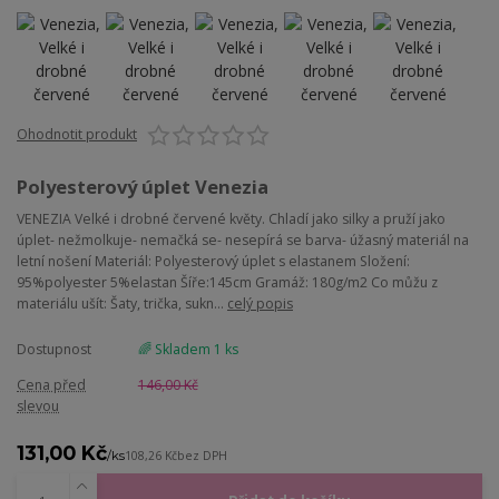
Ohodnotit produkt
Polyesterový úplet Venezia
VENEZIA Velké i drobné červené květy. Chladí jako silky a pruží jako
úplet- nežmolkuje- nemačká se- nesepírá se barva- úžasný materiál na
letní nošení Materiál: Polyesterový úplet s elastanem Složení:
95%polyester 5%elastan Šíře:145cm Gramáž: 180g/m2 Co můžu z
materiálu ušít: Šaty, trička, sukn...
celý popis
Dostupnost
🌈 Skladem 1 ks
Cena před
146,00 Kč
slevou
131,00 Kč
/
ks
108,26 Kč
bez DPH