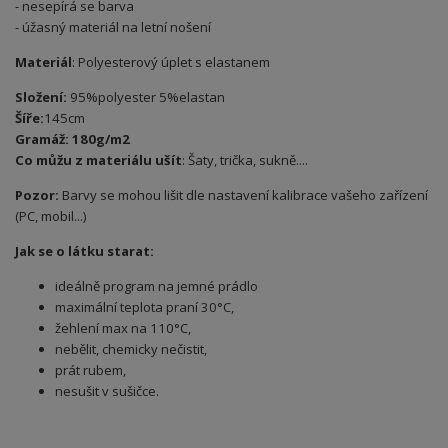
- nesepírá se barva
- úžasný materiál na letní nošení
Materiál
: Polyesterový úplet s elastanem
Složení:
95%polyester 5%elastan
Šíře:
145cm
Gramáž: 180g/m2
Co můžu z materiálu ušít
: Šaty, trička, sukně....
Pozor:
Barvy se mohou lišit dle nastavení kalibrace vašeho zařízení
(PC, mobil...)
Jak se o látku starat:
ideálně program na jemné prádlo
maximální teplota praní 30°C,
žehlení max na 110°C,
nebělit, chemicky nečistit,
prát rubem,
nesušit v sušičce.