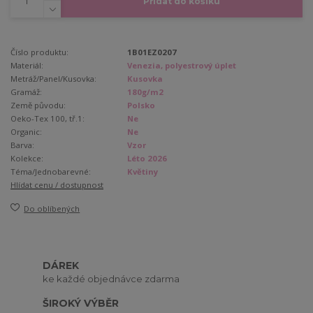
Přidat do košíku
Číslo produktu:
1B01EZ0207
Materiál:
Venezia, polyestrový úplet
Metráž/Panel/Kusovka:
Kusovka
Gramáž:
180g/m2
Země původu:
Polsko
Oeko-Tex 100, tř.1:
Ne
Organic:
Ne
Barva:
Vzor
Kolekce:
Léto 2026
Téma/Jednobarevné:
Květiny
Hlídat cenu / dostupnost
Do oblíbených
DÁREK
ke každé objednávce zdarma
ŠIROKÝ VÝBĚR