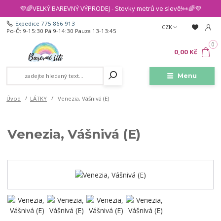
💜🌈VELKÝ BAREVNÝ VÝPRODEJ - Stovky metrů ve slevě!👀🌈💜
Expedice 775 866 913
CZK
Po-Čt 9-15:30 Pá 9-14:30 Pauza 13-13:45
0
0,00 Kč
Menu
Úvod
LÁTKY
Venezia, Vášnivá (E)
Venezia, Vášnivá (E)