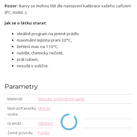
Pozor:
Barvy se mohou lišit dle nastavení kalibrace vašeho zařízení
(PC, mobil...)
Jak se o látku starat:
ideálně program na jemné prádlo
maximální teplota praní 30°C,
žehlení max na 110°C,
nebělit, chemicky nečistit,
prát rubem,
nesušit v sušičce.
Parametry
Materiál
Venezia, polyestrový úplet
Metráž/Panel/Ku
Metráž
sovka
Gramáž
180g/m2
Země původu
Polsko