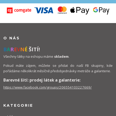
O NÁS
B
A
R
E
V
N
É
ŠITÍ!
Všechny látky na eshopu máme
skladem
.
Pokud máte zájem, můžete se přidat do naší FB skupiny, kde
pořádáme několikrát měsíčně předobjednávky metráže a galanterie.
Barevné šití: prodej látek a galanterie:
https://www.facebook.com/groups/206554103227669/
KATEGORIE