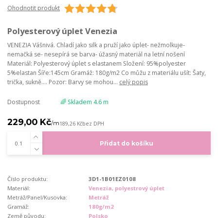
Ohodnotit produkt
Polyesterový úplet Venezia
VENEZIA Vášnivá. Chladí jako silk a pruží jako úplet- nežmolkuje-
nemačká se- nesepírá se barva- úžasný materiál na letní nošení
Materiál: Polyesterový úplet s elastanem Složení: 95%polyester
5%elastan Šíře:145cm Gramáž: 180g/m2 Co můžu z materiálu ušít: Šaty,
trička, sukně.... Pozor: Barvy se mohou...
celý popis
Dostupnost
🌈 Skladem 4.6 m
229,00 Kč
/
m
189,26 Kč
bez DPH
Přidat do košíku
Číslo produktu:
3D1-1B01EZ0108
Materiál:
Venezia, polyestrový úplet
Metráž/Panel/Kusovka:
Metráž
Gramáž:
180g/m2
Země původu:
Polsko