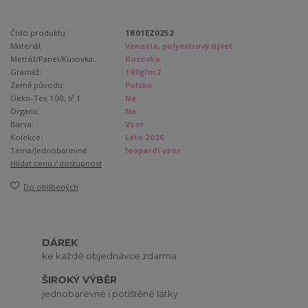
Číslo produktu:
1B01EZ0252
Materiál:
Venezia, polyestrový úplet
Metráž/Panel/Kusovka:
Kusovka
Gramáž:
180g/m2
Země původu:
Polsko
Oeko-Tex 100, tř.1:
Ne
Organic:
Ne
Barva:
Vzor
Kolekce:
Léto 2026
Téma/Jednobarevné:
leopardí vzor
Hlídat cenu / dostupnost
Do oblíbených
DÁREK
ke každé objednávce zdarma
ŠIROKÝ VÝBĚR
jednobarevné i potištěné látky