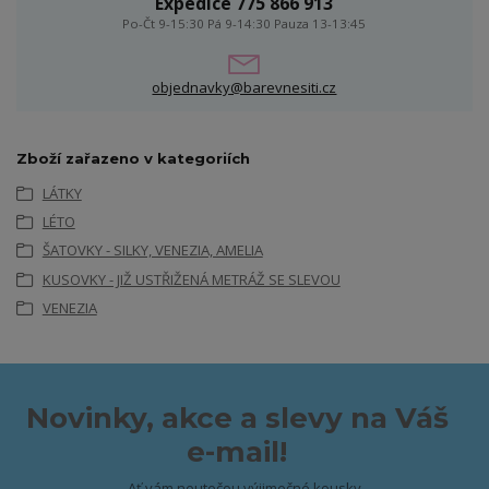
Expedice 775 866 913
Po-Čt 9-15:30 Pá 9-14:30 Pauza 13-13:45
objednavky@barevnesiti.cz
Zboží zařazeno v kategoriích
LÁTKY
LÉTO
ŠATOVKY - SILKY, VENEZIA, AMELIA
KUSOVKY - JIŽ USTŘIŽENÁ METRÁŽ SE SLEVOU
VENEZIA
Novinky, akce a slevy na Váš
e-mail!
Ať vám neutečou výjimečné kousky