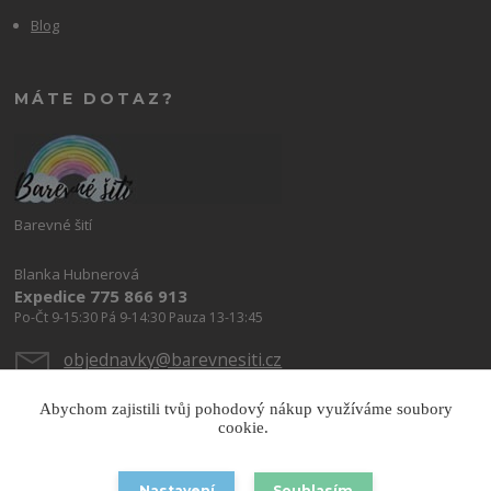
Blog
MÁTE DOTAZ?
Barevné šití
Blanka Hubnerová
Expedice 775 866 913
Po-Čt 9-15:30 Pá 9-14:30 Pauza 13-13:45
objednavky@barevnesiti.cz
Abychom zajistili tvůj pohodový nákup využíváme soubory
cookie.
Nastavení
Souhlasím