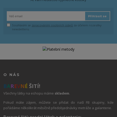
Přihlásit se
Souhlasím se
zpracováním osobních údajů
za účelem rozesílky
newsletteru.
O NÁS
B
A
R
E
V
N
É
ŠITÍ!
Všechny látky na eshopu máme
skladem
.
Pokud máte zájem, můžete se přidat do naší FB skupiny, kde
pořádáme několikrát měsíčně předobjednávky metráže a galanterie.