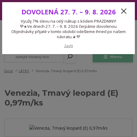
Využij 7% slevu na celý nákup s kódem PRAZDNINY! 💜☀️Ve dnech 27.
DOVOLENÁ 27. 7. – 9. 8. 2026
7. – 9. 8. 2026 čerpáme dovolenou. Objednávky přijaté v tomto období
odešleme ihned po našem návratu.☀️💜
Využij 7% slevu na celý nákup s kódem PRAZDNINY!
Expedice 775 866 913
💜☀️Ve dnech 27. 7. – 9. 8. 2026 čerpáme dovolenou.
CZK
Po-Čt 9-15:30 Pá 9-14:30 Pauza 13-13:45
Objednávky přijaté v tomto období odešleme ihned po našem
návratu.☀️💜
0
0,00 Kč
Zavřít
Menu
Úvod
LÁTKY
Venezia, Tmavý leopard (E) 0,97m/ks
Venezia, Tmavý leopard (E)
0,97m/ks