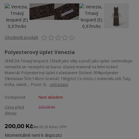
Ohodnotit produkt
Polyesterový úplet Venezia
VENEZIA Tmavý leopard. Chladí jako silky a pruží jako úplet- nežmolkuje-
nemačká se- nesepírá se barva- úžasný materiál na letní nošení
Materiál: Polyesterový úplet s elastanem Složení: 95%polyester
5%elastan Šíře:145cm Gramáž: 180g/m2 Co můžu z materiálu ušít: Šaty,
trička, sukně.... Pozor: B...
celý popis
Dostupnost
Není skladem
Cena před
222,00 Kč
slevou
200,00 Kč
/
ks
165,29 Kč
bez DPH
Momentálně není k dispozici