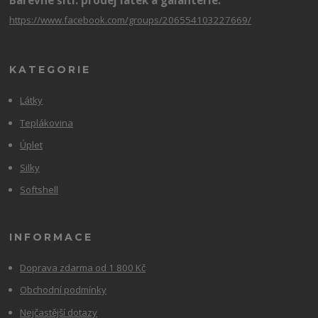
Barevné šití: prodej látek a galanterie:
https://www.facebook.com/groups/206554103227669/
KATEGORIE
Látky
Teplákovina
Úplet
Silky
Softshell
INFORMACE
Doprava zdarma od 1 800 Kč
Obchodní podmínky
Nejčastější dotazy