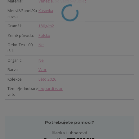
Materiál
Venezia, polyestrový úplet
Metráž/Panel/Ku
Kusovka
sovka
Gramáž
180g/m2
Země původu
Polsko
Oeko-Tex 100,
Ne
tř.1
Organic
Ne
Barva
Vzor
Kolekce
Léto 2026
Téma/Jednobare
leopardí vzor
vné
Potřebujete pomoci?
Blanka Hubnerová