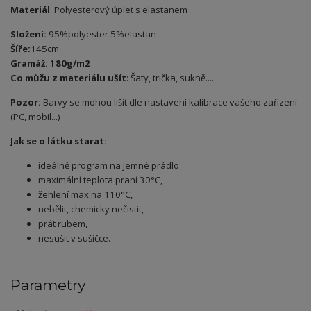
Materiál
: Polyesterový úplet s elastanem
Složení:
95%polyester 5%elastan
Šíře:
145cm
Gramáž: 180g/m2
Co můžu z materiálu ušít
: Šaty, trička, sukně....
Pozor:
Barvy se mohou lišit dle nastavení kalibrace vašeho zařízení
(PC, mobil...)
Jak se o látku starat:
ideálně program na jemné prádlo
maximální teplota praní 30°C,
žehlení max na 110°C,
nebělit, chemicky nečistit,
prát rubem,
nesušit v sušičce.
Parametry