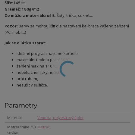
Šíře:
145cm
Gramáž: 180g/m2
Co můžu z materiálu ušít
: Šaty, trička, sukně....
Pozor:
Barvy se mohou lišit dle nastavení kalibrace vašeho zařízení
(PC, mobil...)
Jak se o látku starat:
ideálně program na jemné prádlo
maximální teplota praní 30°C,
žehlení max na 110°C,
nebělit, chemicky nečistit,
prát rubem,
nesušit v sušičce.
Parametry
Materiál
Venezia, polyestrový úplet
Metráž/Panel/Ku
Metráž
sovka