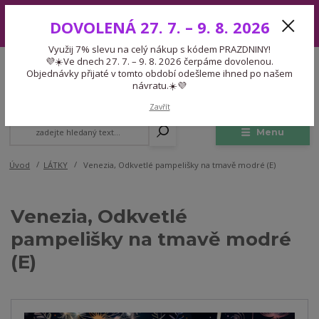
Využij 7% slevu na celý nákup s kódem PRAZDNINY! 💜☀️Ve dnech 27.
DOVOLENÁ 27. 7. – 9. 8. 2026
7. – 9. 8. 2026 čerpáme dovolenou. Objednávky přijaté v tomto období
odešleme ihned po našem návratu.☀️💜
Využij 7% slevu na celý nákup s kódem PRAZDNINY!
Expedice 775 866 913
💜☀️Ve dnech 27. 7. – 9. 8. 2026 čerpáme dovolenou.
CZK
Po-Čt 9-15:30 Pá 9-14:30 Pauza 13-13:45
Objednávky přijaté v tomto období odešleme ihned po našem
návratu.☀️💜
0
0,00 Kč
Zavřít
Menu
Úvod
LÁTKY
Venezia, Odkvetlé pampelišky na tmavě modré (E)
Venezia, Odkvetlé
pampelišky na tmavě modré
(E)