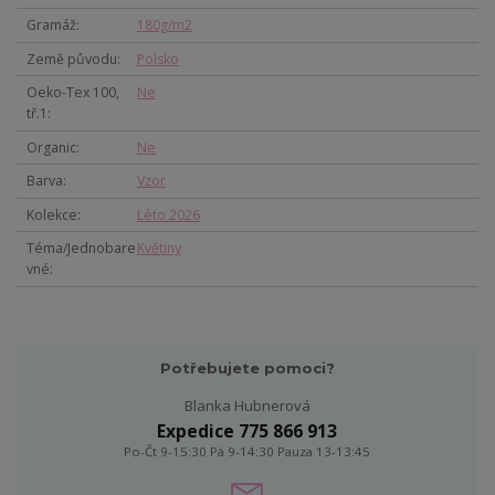
Gramáž
180g/m2
Země původu
Polsko
Oeko-Tex 100,
Ne
tř.1
Organic
Ne
Barva
Vzor
Kolekce
Léto 2026
Téma/Jednobare
Květiny
vné
Potřebujete pomoci?
Blanka Hubnerová
Expedice 775 866 913
Po-Čt 9-15:30 Pá 9-14:30 Pauza 13-13:45