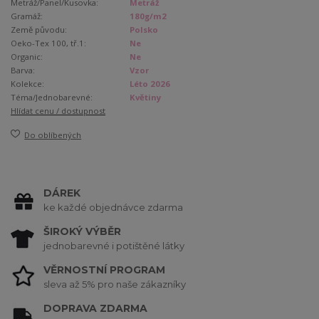
Metráž/Panel/Kusovka:
Metráž
Gramáž:
180g/m2
Země původu:
Polsko
Oeko-Tex 100, tř.1:
Ne
Organic:
Ne
Barva:
Vzor
Kolekce:
Léto 2026
Téma/Jednobarevné:
Květiny
Hlídat cenu / dostupnost
Do oblíbených
DÁREK
ke každé objednávce zdarma
ŠIROKÝ VÝBĚR
jednobarevné i potištěné látky
VĚRNOSTNÍ PROGRAM
sleva až 5% pro naše zákazníky
DOPRAVA ZDARMA