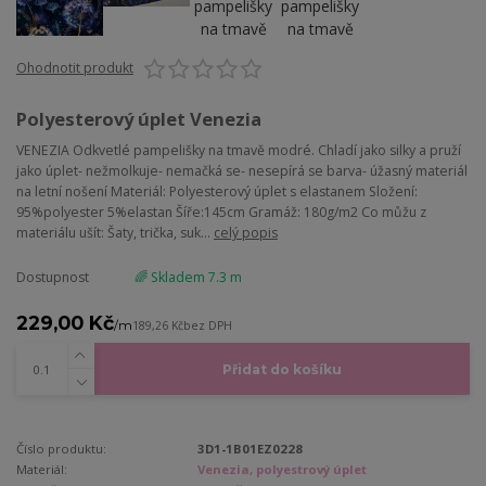
Ohodnotit produkt
Polyesterový úplet Venezia
VENEZIA Odkvetlé pampelišky na tmavě modré. Chladí jako silky a pruží
jako úplet- nežmolkuje- nemačká se- nesepírá se barva- úžasný materiál
na letní nošení Materiál: Polyesterový úplet s elastanem Složení:
95%polyester 5%elastan Šíře:145cm Gramáž: 180g/m2 Co můžu z
materiálu ušít: Šaty, trička, suk...
celý popis
Dostupnost
🌈 Skladem 7.3 m
229,00 Kč
/
m
189,26 Kč
bez DPH
Přidat do košíku
Číslo produktu:
3D1-1B01EZ0228
Materiál:
Venezia, polyestrový úplet