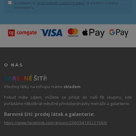
Souhlasím se
zpracováním osobních údajů
za účelem rozesílky
newsletteru.
O NÁS
B
A
R
E
V
N
É
ŠITÍ!
Všechny látky na eshopu máme
skladem
.
Pokud máte zájem, můžete se přidat do naší FB skupiny, kde
pořádáme několikrát měsíčně předobjednávky metráže a galanterie.
Barevné šití: prodej látek a galanterie:
https://www.facebook.com/groups/206554103227669/