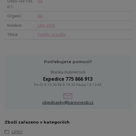
Oeko-Tex 100,
Ne
tř.1
Organic
Ne
Kolekce
Léto 2026
Téma
Puntíky, proužky
Potřebujete pomoci?
Blanka Hubnerová
Expedice 775 866 913
Po-Čt 9-15:30 Pá 9-14:30 Pauza 13-13:45
objednavky@barevnesiti.cz
Zboží zařazeno v kategoriích
LÁTKY