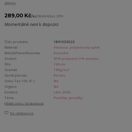
slevou
289,00 Kč
/
ks
238,84 Kč
bez DPH
Momentálně není k dispozici
Číslo produktu:
1B01EZ0322
Materiál:
Venezia, polyestrový úplet
Metráž/Panel/Kusovka:
Kusovka
Složení:
95% polyester 5% elastan
Šíře:
145cm
Gramáž:
180g/m2
Země původu:
Polsko
Oeko-Tex 100, tř.1:
Ne
Organic:
Ne
Kolekce:
Léto 2026
Téma:
Puntíky, proužky
Hlídat cenu / dostupnost
Do oblíbených