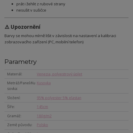
prát i žehlit z rubové strany
nesušit v sušičce
⚠️ Upozornění
Barvy se mohou mírně lišit v závislosti na nastavení a kalibraci
zobrazovacího zařízení (PC, mobilní telefon)
Parametry
Materiál
Venezia, polyestrový úplet
Metráž/Panel/Ku
Kusovka
sovka
Složení
95% polyester 5% elastan
Šíře
145cm
Gramáž
180g/m2
Země původu
Polsko