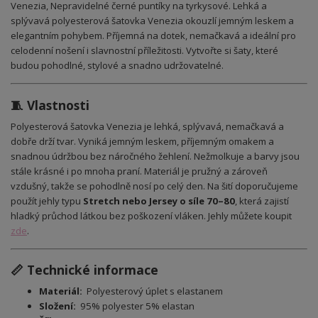
Venezia, Nepravidelné černé puntíky na tyrkysové. Lehká a
splývavá polyesterová šatovka Venezia okouzlí jemným leskem a
elegantním pohybem. Příjemná na dotek, nemačkavá a ideální pro
celodenní nošení i slavnostní příležitosti. Vytvořte si šaty, které
budou pohodlné, stylové a snadno udržovatelné.
🧵 Vlastnosti
Polyesterová šatovka Venezia je lehká, splývavá, nemačkavá a
dobře drží tvar. Vyniká jemným leskem, příjemným omakem a
snadnou údržbou bez náročného žehlení. Nežmolkuje a barvy jsou
stále krásné i po mnoha praní. Materiál je pružný a zároveň
vzdušný, takže se pohodlně nosí po celý den. Na šití doporučujeme
použít jehly typu
Stretch nebo Jersey o síle 70–80
, která zajistí
hladký průchod látkou bez poškození vláken. Jehly můžete koupit
zde
.
📏 Technické informace
Materiál:
Polyesterový úplet s elastanem
Složení:
95% polyester 5% elastan