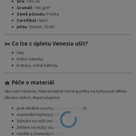
Šíře:
145 cm
Gramáž:
180 g/m²
Země původu:
Polsko
Certifikát:
Není
Jehla:
Stretch, 70-80
✂️ Co lze z úpletu Venezia ušít?
šaty
trička, halenky
kraťasy, volné kalhoty
🧺 Péče o materiál
Aby vám Venezia, Nepravidelné černé puntíky na tyrkysové dělala
dlouho radost, doporučujeme:
prát ideálně na program jemné prádlo
maximální teplota praní 30 °C
ždímání na nižší otáčky
žehlení na nízký stupeň
nebělit a chemicky nečistit