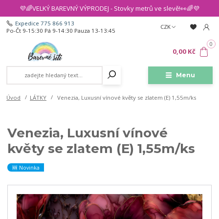
💜🌈VELKÝ BAREVNÝ VÝPRODEJ - Stovky metrů ve slevě!👀🌈💜
Expedice 775 866 913
CZK
Po-Čt 9-15:30 Pá 9-14:30 Pauza 13-13:45
0
0,00 Kč
Menu
Úvod
LÁTKY
Venezia, Luxusní vínové květy se zlatem (E) 1,55m/ks
Venezia, Luxusní vínové
květy se zlatem (E) 1,55m/ks
🆕 Novinka