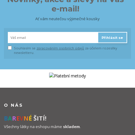
e-mail!
Ať vám neutečou výjimečné kousky
Přihlásit se
Souhlasím se
zpracováním osobních údajů
za účelem rozesílky
newsletteru.
O NÁS
B
A
R
E
V
N
É
ŠITÍ!
Všechny látky na eshopu máme
skladem
.