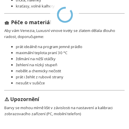
trička, halenky
kraťasy, volné kalhoty
🧺 Péče o materiál
Aby vám Venezia, Luxusní vínové květy se zlatem dělala dlouho
radost, doporučujeme:
prát ideálně na program jemné prádlo
maximální teplota praní 30 °C
ždímání na nižší otáčky
žehlení na nízký stupeň
nebělit a chemicky nečistit
prát i žehlit z rubové strany
nesušit v sušičce
⚠️ Upozornění
Barvy se mohou mírně lišit v závislosti na nastavení a kalibraci
zobrazovacího zařízení (PC, mobilní telefon)