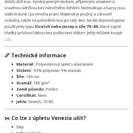
dobře drží tvar. Vyniká jemným leskem, příjemným omakem a
snadnou údržbou bez náročného žehlení. Nežmolkuje a barvy jsou
stále krásné i po mnoha praní. Materiál je pružný a zároveň
vzdušný, takže se pohodlně nosí po celý den. Na šití doporučujeme
použít jehly typu
Stretch nebo Jersey o síle 70–80
, která zajistí
hladký průchod látkou bez poškození vláken. Jehly můžete koupit
zde
.
📏 Technické informace
Materiál:
Polyesterový úplet s elastanem
Složení:
95% polyester 5% elastan
Šíře:
145 cm
Gramáž:
180 g/m²
Země původu:
Polsko
Certifikát:
Není
Jehla:
Stretch, 70-80
✂️ Co lze z úpletu Venezia ušít?
šaty