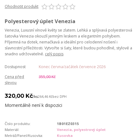
Ohodnotit produkt
Polyesterový úplet Venezia
Venezia, Luxusní vínové květy se zlatem. Lehká a splývavá polyesterová
šatovka Venezia okouzlí jemným leskem a elegantním pohybem.
Příjemná na dotek, nemačkavá a ideální pro celodenní nošení i
slavnostní příležitosti. Vytvořte si šaty, které budou pohodlné, stylové a
snadno udržovatelné.
celý popis
Dostupnost
Konec června/začátek července 2026
Cena před
355,00 Kč
slevou
320,00 Kč
/
ks
264,46 Kč
bez DPH
Momentálně není k dispozici
Číslo produktu:
1B01EZ0315
Materiál:
Venezia, polyestrový úplet
Metráž/Panel/Kusovka:
Kusovka