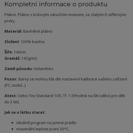
Kompletní informace o produktu
Plátno. Plátno s krásným vánočním motivem, se zlatými či stříbrnými
prvky.
Materiál
: Bavlněné plátno
Složení
: 100% bavlna
Šíře
: 140cm
Gramáž
: 145g/m2
Země původu:
Holandsko
Pozor:
Barvy se mohou lišit dle nastavení kalibrace vašeho zařízení
(PC, mobil...)
Atest:
Oeko-Tex Standard 100, Tř. 1 (Vhodné na šití oděvů pro děti
do 3 let)
Jak se o látku starat:
ideálně program na jemné prádlo
maximální teplota praní 30°C,