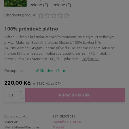
Ohodnotit produkt
100% prémiové plátno
Plátno. Plátno s krásným vánočním motivem, se zlatými či stříbrnými
prvky. Materiál: Bavlněné plátno Složení: 100% bavlna Šíře:
140cmGramáž: 145g/m2 Země původu: Holandsko Pozor: Barvy se
mohou lišit dle nastavení kalibrace vašeho zařízení (PC, mobil...)
Atest: Oeko-Tex Standard 100, Tř. 1 (Vhodné ...
celý popis
Dostupnost
🌈 Skladem 12.1 m
220,00 Kč
/
m
181,82 Kč
bez DPH
Přidat do košíku
Číslo produktu:
2B1-2E07E010
Materiál:
Bavlněné plátno
Metráž/Panel/Kusovka:
Metráž