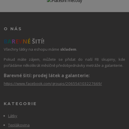
O NÁS
B
A
R
E
V
N
É
ŠITÍ!
Všechny látky na eshopu máme
skladem
.
Pokud máte zájem, můžete se přidat do naší FB skupiny, kde
pořádáme několikrát měsíčně předobjednávky metráže a galanterie.
Barevné šití: prodej látek a galanterie:
https://www.facebook.com/groups/206554103227669/
KATEGORIE
Látky
Teplákovina