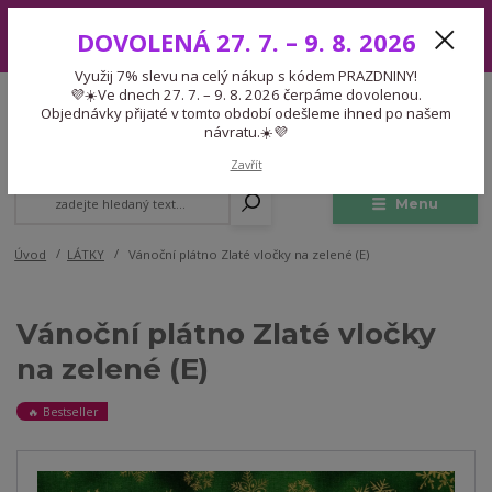
Využij 7% slevu na celý nákup s kódem PRAZDNINY! 💜☀️Ve dnech 27.
DOVOLENÁ 27. 7. – 9. 8. 2026
7. – 9. 8. 2026 čerpáme dovolenou. Objednávky přijaté v tomto období
odešleme ihned po našem návratu.☀️💜
Využij 7% slevu na celý nákup s kódem PRAZDNINY!
Expedice 775 866 913
💜☀️Ve dnech 27. 7. – 9. 8. 2026 čerpáme dovolenou.
CZK
Po-Čt 9-15:30 Pá 9-14:30 Pauza 13-13:45
Objednávky přijaté v tomto období odešleme ihned po našem
návratu.☀️💜
0
0,00 Kč
Zavřít
Menu
Úvod
LÁTKY
Vánoční plátno Zlaté vločky na zelené (E)
Vánoční plátno Zlaté vločky
na zelené (E)
🔥 Bestseller