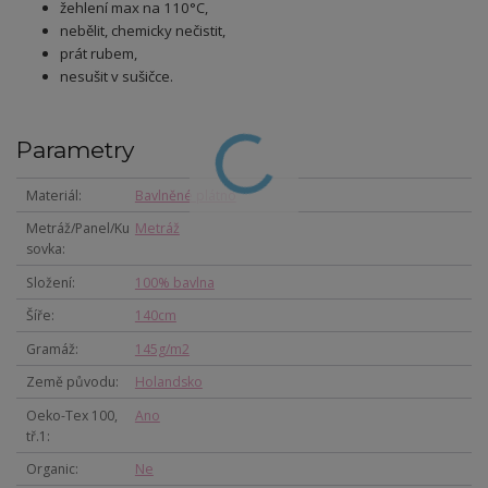
žehlení max na 110°C,
nebělit, chemicky nečistit,
prát rubem,
nesušit v sušičce.
Parametry
Materiál
Bavlněné plátno
Metráž/Panel/Ku
Metráž
sovka
Složení
100% bavlna
Šíře
140cm
Gramáž
145g/m2
Země původu
Holandsko
Oeko-Tex 100,
Ano
tř.1
Organic
Ne