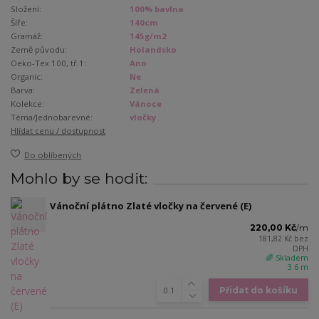
Složení:
100% bavlna
Šíře:
140cm
Gramáž:
145g/m2
Země původu:
Holandsko
Oeko-Tex 100, tř.1:
Ano
Organic:
Ne
Barva:
Zelená
Kolekce:
Vánoce
Téma/Jednobarevné:
vločky
Hlídat cenu / dostupnost
Do oblíbených
Mohlo by se hodit:
Vánoční plátno Zlaté vločky na červené (E)
220,00 Kč
/
m
181,82 Kč
bez
DPH
🌈 Skladem
3.6 m
Přidat do košíku