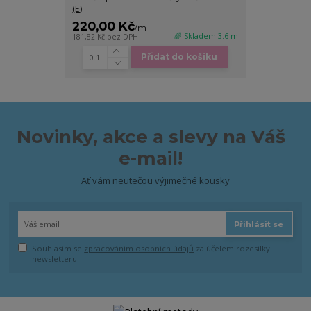
(E)
220,00 Kč
/
m
🌈 Skladem 3.6 m
181,82 Kč
bez DPH
Přidat do košíku
Novinky, akce a slevy na Váš
e-mail!
Ať vám neutečou výjimečné kousky
Přihlásit se
Souhlasím se
zpracováním osobních údajů
za účelem rozesílky
newsletteru.