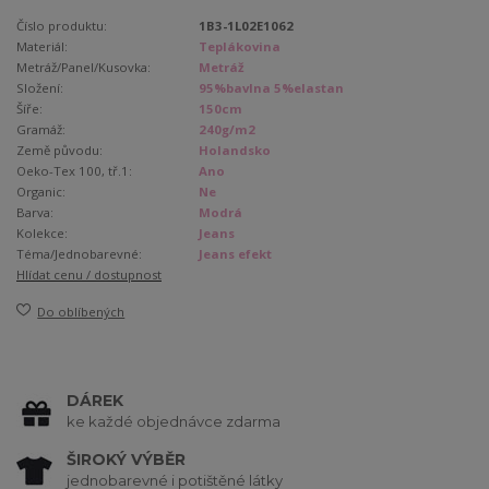
Číslo produktu:
1B3-1L02E1062
Materiál:
Teplákovina
Metráž/Panel/Kusovka:
Metráž
Složení:
95%bavlna 5%elastan
Šíře:
150cm
Gramáž:
240g/m2
Země původu:
Holandsko
Oeko-Tex 100, tř.1:
Ano
Organic:
Ne
Barva:
Modrá
Kolekce:
Jeans
Téma/Jednobarevné:
Jeans efekt
Hlídat cenu / dostupnost
Do oblíbených
DÁREK
ke každé objednávce zdarma
ŠIROKÝ VÝBĚR
jednobarevné i potištěné látky