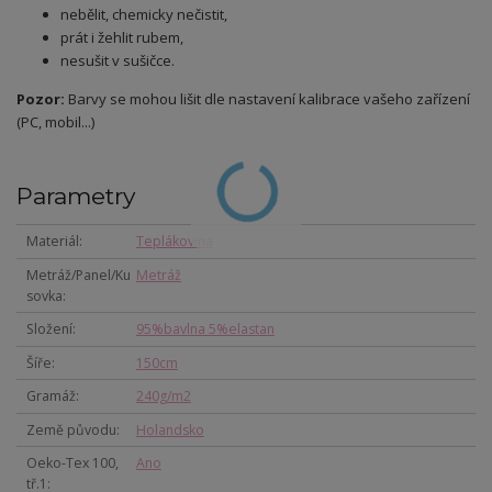
nebělit, chemicky nečistit,
prát i žehlit rubem,
nesušit v sušičce.
Pozor:
Barvy se mohou lišit dle nastavení kalibrace vašeho zařízení
(PC, mobil...)
Parametry
Materiál
Teplákovina
Metráž/Panel/Ku
Metráž
sovka
Složení
95%bavlna 5%elastan
Šíře
150cm
Gramáž
240g/m2
Země původu
Holandsko
Oeko-Tex 100,
Ano
tř.1