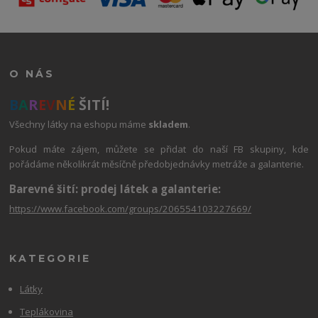
O NÁS
B
A
R
E
V
N
É
ŠITÍ!
Všechny látky na eshopu máme
skladem
.
Pokud máte zájem, můžete se přidat do naší FB skupiny, kde
pořádáme několikrát měsíčně předobjednávky metráže a galanterie.
Barevné šití: prodej látek a galanterie:
https://www.facebook.com/groups/206554103227669/
KATEGORIE
Látky
Teplákovina