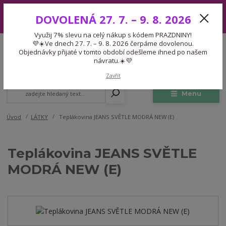
Využij 7% slevu na celý nákup s kódem PRAZDNINY! 💜☀️Ve dnech 27.
DOVOLENÁ 27. 7. – 9. 8. 2026
7. – 9. 8. 2026 čerpáme dovolenou. Objednávky přijaté v tomto období
odešleme ihned po našem návratu.☀️💜
Využij 7% slevu na celý nákup s kódem PRAZDNINY!
Expedice 775 866 913
💜☀️Ve dnech 27. 7. – 9. 8. 2026 čerpáme dovolenou.
CZK
Po-Čt 9-15:30 Pá 9-14:30 Pauza 13-13:45
Objednávky přijaté v tomto období odešleme ihned po našem
návratu.☀️💜
0
0,00 Kč
Zavřít
Menu
Úvod
LÁTKY
Teplákovina JEANS SVĚTLE MODRÁ NEW (E)
Teplákovina JEANS SVĚTLE
MODRÁ NEW (E)