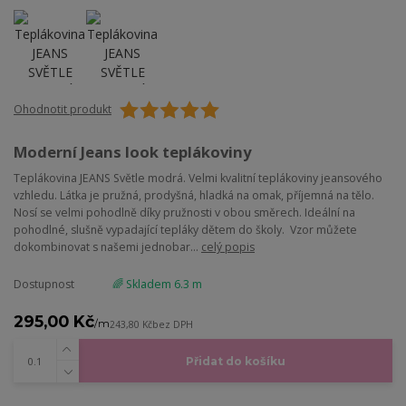
Ohodnotit produkt
Moderní Jeans look teplákoviny
Teplákovina JEANS Světle modrá. Velmi kvalitní teplákoviny jeansového
vzhledu. Látka je pružná, prodyšná, hladká na omak, příjemná na tělo.
Nosí se velmi pohodlně díky pružnosti v obou směrech. Ideální na
pohodlné, slušně vypadající tepláky dětem do školy. Vzor můžete
dokombinovat s našemi jednobar...
celý popis
Dostupnost
🌈 Skladem 6.3 m
295,00 Kč
/
m
243,80 Kč
bez DPH
Přidat do košíku