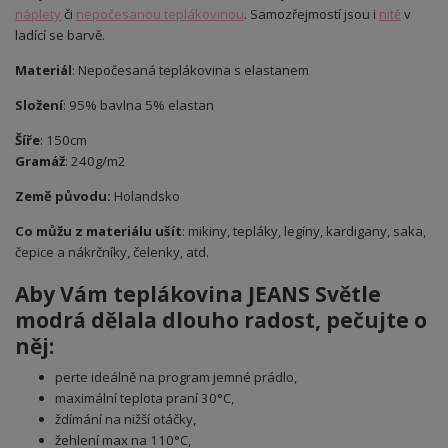
náplety
či
nepočesanou teplákovinou
. Samozřejmostí jsou i
nitě
v
ladící se barvě.
Materiál
: Nepočesaná teplákovina s elastanem
Složení
: 95% bavlna 5% elastan
Šíře
: 150cm
Gramáž
: 240g/m2
Země původu:
Holandsko
Co můžu z materiálu ušít
: mikiny, tepláky, legíny, kardigany, saka,
čepice a nákrčníky, čelenky, atd.
Aby Vám teplákovina JEANS Světle
modrá dělala dlouho radost, pečujte o
něj:
perte ideálně na program jemné prádlo,
maximální teplota praní 30°C,
ždímání na nižší otáčky,
žehlení max na 110°C,