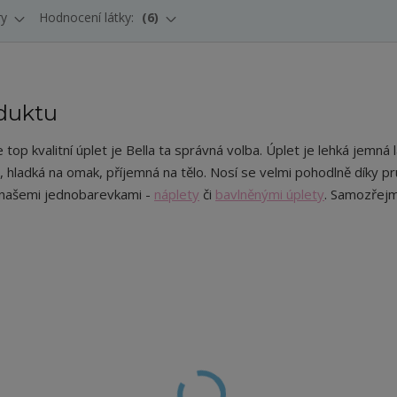
ry
Hodnocení látky:
6
duktu
 top kvalitní úplet je Bella ta správná volba. Úplet je lehká jemná l
, hladká na omak, příjemná na tělo. Nosí se velmi pohodlně díky pr
našemi jednobarevkami -
náplety
či
bavlněnými úplety
. Samozřejm