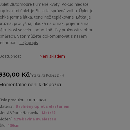
Úplet Žlutomodré tlumené květy. Pokud hledáte
top kvalitní úplet je Bella ta správná volba. Úplet je
lehká jemná látka, tenčí než teplákovina. Látka je
pružná, prodyšná, hladká na omak, příjemná na
tělo. Nosí se velmi pohodlně díky pružnosti v obou
směrech. Vzor můžete dokombinovat s našemi
jednobar...
celý popis
Dostupnost
Není skladem
330,00 Kč
/
m
272,73 Kč
bez DPH
Momentálně není k dispozici
Číslo produktu:
1B01E0450
Materiál:
Bavlněný úplet s elastanem
Metráž/Panel/Kusovka:
Metráž
Složení:
92%bavlna 8%elastan
Šíře:
180cm