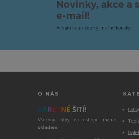
Novinky, akce a 
e-mail!
Ať vám neutečou výjimečné kousky
O NÁS
KAT
B
A
R
E
V
N
É
ŠITÍ!
Látk
Všechny látky na eshopu máme
Tepl
skladem
.
Úple