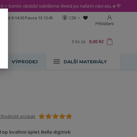
até v tomto období odešleme ihned po našem návratu.☀️💜
:30 Pá 9-14:30 Pauza 13-13:45
CZK
Přihlášení
0
ks
za
0,00 Kč
VÝPRODEJ
DALŠÍ MATERIÁLY
Ohodnotit produkt
Top kvalitní úplet Bella digitisk