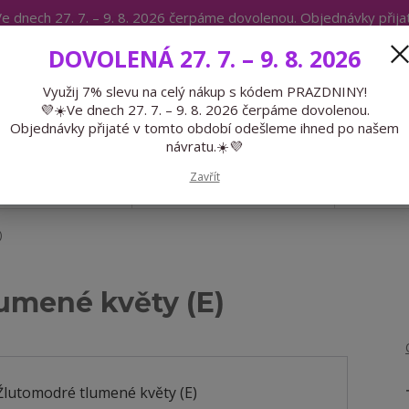
e dnech 27. 7. – 9. 8. 2026 čerpáme dovolenou. Objednávky přij
IKÁTY
BLOG
DOVOLENÁ 27. 7. – 9. 8. 2026
Expedice 775 866 913
Po-Čt 9-15
Využij 7% slevu na celý nákup s kódem PRAZDNINY!
💜☀️Ve dnech 27. 7. – 9. 8. 2026 čerpáme dovolenou.
Hledat
Objednávky přijaté v tomto období odešleme ihned po našem
návratu.☀️💜
Zavřít
GALANTERIE
PŘEDOBJEDNÁVKY
LÉTO
)
lumené květy (E)