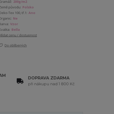
Gramáž:
200g/m2
Země původu:
Polsko
Oeko-Tex 100, tř.1:
Ano
Organic:
Ne
Barva:
Vzor
Kvalita:
Bella
Hlídat cenu / dostupnost
Do oblíbených
RAM
DOPRAVA ZDARMA
při nákupu nad 1 800 Kč