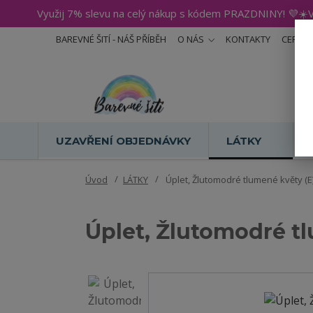
Využij 7% slevu na celý nákup s kódem PRAZDNINY! 💜☀️V
BAREVNÉ ŠITÍ - NÁŠ PŘÍBĚH
O NÁS
KONTAKTY
CERTIF
UZAVŘENÍ OBJEDNÁVKY
LÁTKY
Úvod
LÁTKY
Úplet, Žlutomodré tlumené květy (E
Úplet, Žlutomodré t