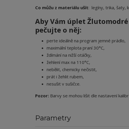
Co můžu z materiálu ušít
: legíny, trika, šaty,
Aby Vám úplet
Žlutomodré
pečujte o něj:
perte ideálně na program jemné prádlo,
maximální teplota praní 30°C,
ždímání na nižší otáčky,
žehlení max na 110°C,
nebělit, chemicky nečistit,
prát i žehlit rubem,
nesušit v sušičce.
Pozor:
Barvy se mohou lišit dle nastavení kalibr
Parametry