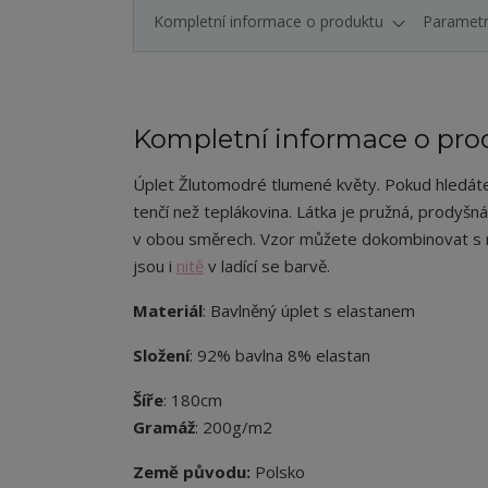
Kompletní informace o produktu
Paramet
Kompletní informace o pro
Úplet
Žlutomodré tlumené květy
. Pokud hledáte
tenčí než teplákovina. Látka je pružná, prodyšná
v obou směrech. Vzor můžete dokombinovat s 
jsou i
nitě
v ladící se barvě.
Materiál
: Bavlněný úplet s elastanem
Složení
: 92% bavlna 8% elastan
Šíře
: 180cm
Gramáž
: 200g/m2
Země původu:
Polsko