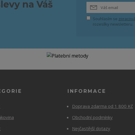
slevy na Váš
Souhlasím se
zpracová
rozesílky newsletteru.
EGORIE
INFORMACE
y
Doprava zdarma od 1 800 Kč
ákovina
Obchodní podmínky
t
Nejčastější dotazy