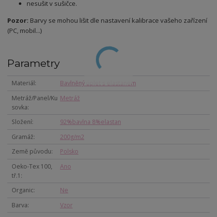
nesušit v sušičce.
Pozor:
Barvy se mohou lišit dle nastavení kalibrace vašeho zařízení
(PC, mobil...)
Parametry
Materiál
Bavlněný úplet s elastanem
Metráž/Panel/Ku
Metráž
sovka
Složení
92%bavlna 8%elastan
Gramáž
200g/m2
Země původu
Polsko
Oeko-Tex 100,
Ano
tř.1
Organic
Ne
Barva
Vzor