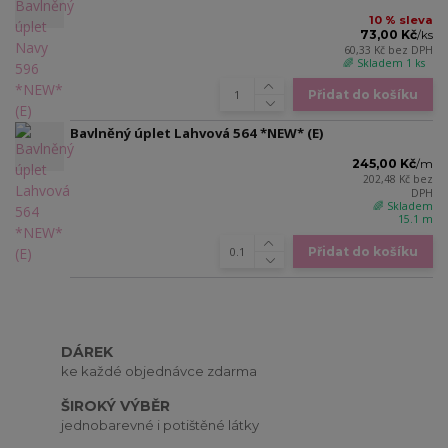
10 % sleva
73,00 Kč
/
ks
60,33 Kč
bez DPH
🌈 Skladem 1 ks
Přidat do košíku
Bavlněný úplet Lahvová 564 *NEW* (E)
245,00 Kč
/
m
202,48 Kč
bez
DPH
🌈 Skladem
15.1 m
Přidat do košíku
DÁREK
ke každé objednávce zdarma
ŠIROKÝ VÝBĚR
jednobarevné i potištěné látky