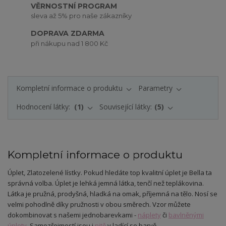
VĚRNOSTNÍ PROGRAM
sleva až 5% pro naše zákazníky
DOPRAVA ZDARMA
při nákupu nad 1 800 Kč
Kompletní informace o produktu
Parametry
Hodnocení látky:
1
Související látky:
5
Kompletní informace o produktu
Úplet
, Zlatozelené lístky.
Pokud hledáte top kvalitní úplet je Bella ta
správná volba. Úplet je lehká jemná látka, tenčí než teplákovina.
Látka je pružná, prodyšná, hladká na omak, příjemná na tělo. Nosí se
velmi pohodlně díky pružnosti v obou směrech. Vzor můžete
dokombinovat s našemi jednobarevkami -
náplety
či
bavlněnými
úplety
. Samozřejmostí jsou i
nitě
v ladící se barvě.