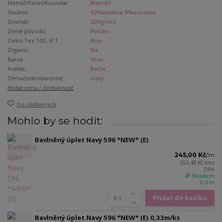
Metráž/Panel/Kusovka:
Metráž
Složení:
92%bavlna 8%elastan
Gramáž:
200g/m2
Země původu:
Polsko
Oeko-Tex 100, tř.1:
Ano
Organic:
Ne
Barva:
Vzor
Kvalita:
Bella
Téma/Jednobarevné:
Listy
Hlídat cenu / dostupnost
Do oblíbených
Mohlo by se hodit:
Bavlněný úplet Navy 596 *NEW* (E)
245,00 Kč
/
m
202,48 Kč
bez
DPH
🌈 Skladem
0.6 m
Přidat do košíku
Bavlněný úplet Navy 596 *NEW* (E) 0,33m/ks