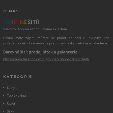
O NÁS
B
A
R
E
V
N
É
ŠITÍ!
Všechny látky na eshopu máme
skladem
.
Pokud máte zájem, můžete se přidat do naší FB skupiny, kde
pořádáme několikrát měsíčně předobjednávky metráže a galanterie.
Barevné šití: prodej látek a galanterie:
https://www.facebook.com/groups/206554103227669/
KATEGORIE
Látky
Teplákovina
Úplet
Silky