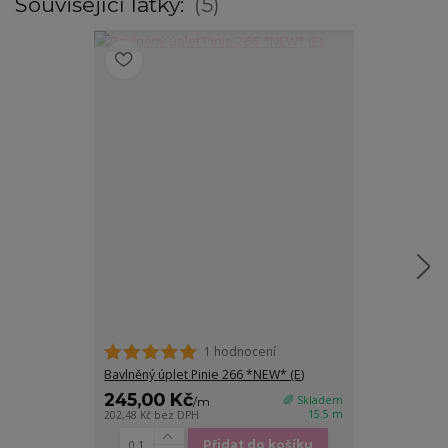
Související látky:
5
1 hodnocení
Bavlněný úplet Pinie 266 *NEW* (E)
Bavlněný úple
245,00 Kč
245,00 K
🌈 Skladem
/
m
15.5 m
202,48 Kč
bez DPH
202,48 Kč
bez D
Přidat do košíku