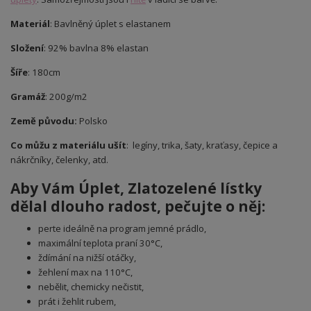
Materiál
: Bavlněný úplet s elastanem
Složení
: 92% bavlna 8% elastan
Šíře
: 180cm
Gramáž
: 200g/m2
Země původu:
Polsko
Co můžu z materiálu ušít
: legíny, trika, šaty, kraťasy, čepice a
nákrčníky, čelenky, atd.
Aby Vám Úplet
,
Zlatozelené lístky
dělal dlouho radost, pečujte o něj:
perte ideálně na program jemné prádlo,
maximální teplota praní 30°C,
ždímání na nižší otáčky,
žehlení max na 110°C,
nebělit, chemicky nečistit,
prát i žehlit rubem,