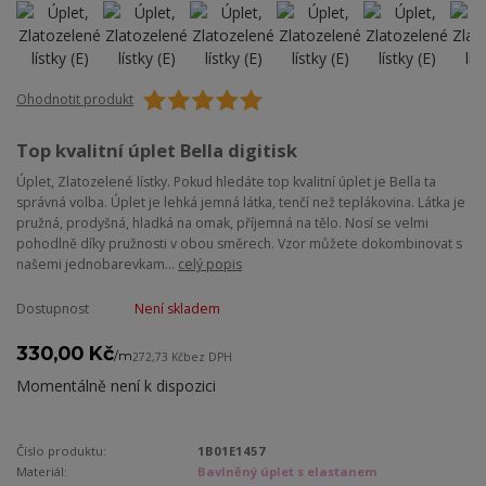
Ohodnotit produkt
Top kvalitní úplet Bella digitisk
Úplet, Zlatozelené lístky. Pokud hledáte top kvalitní úplet je Bella ta
správná volba. Úplet je lehká jemná látka, tenčí než teplákovina. Látka je
pružná, prodyšná, hladká na omak, příjemná na tělo. Nosí se velmi
pohodlně díky pružnosti v obou směrech. Vzor můžete dokombinovat s
našemi jednobarevkam...
celý popis
Dostupnost
Není skladem
330,00 Kč
/
m
272,73 Kč
bez DPH
Momentálně není k dispozici
Číslo produktu:
1B01E1457
Materiál:
Bavlněný úplet s elastanem