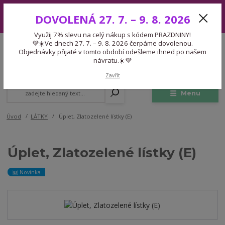
Využij 7% slevu na celý nákup s kódem PRAZDNINY! 💜☀️Ve dnech 27.
DOVOLENÁ 27. 7. – 9. 8. 2026
7. – 9. 8. 2026 čerpáme dovolenou. Objednávky přijaté v tomto období
odešleme ihned po našem návratu.☀️💜
Využij 7% slevu na celý nákup s kódem PRAZDNINY!
Expedice 775 866 913
💜☀️Ve dnech 27. 7. – 9. 8. 2026 čerpáme dovolenou.
CZK
Po-Čt 9-15:30 Pá 9-14:30 Pauza 13-13:45
Objednávky přijaté v tomto období odešleme ihned po našem
návratu.☀️💜
0
0,00 Kč
Zavřít
Menu
Úvod
LÁTKY
Úplet, Zlatozelené lístky (E)
Úplet, Zlatozelené lístky (E)
🆕 Novinka