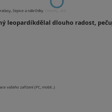
 kraťasy, čepice a nákrčníky, čelenky, atd.
ý leopardík
dělal dlouho radost, peču
ace vašeho zařízení (PC, mobil...)