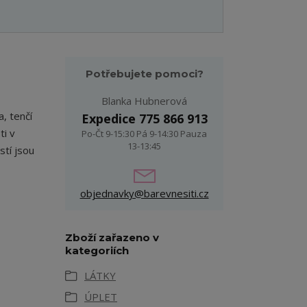
Potřebujete pomoci?
Blanka Hubnerová
a, tenčí
Expedice 775 866 913
ti v
Po-Čt 9-15:30 Pá 9-14:30 Pauza
13-13:45
tí jsou
objednavky@barevnesiti.cz
Zboží zařazeno v
kategoriích
LÁTKY
ÚPLET