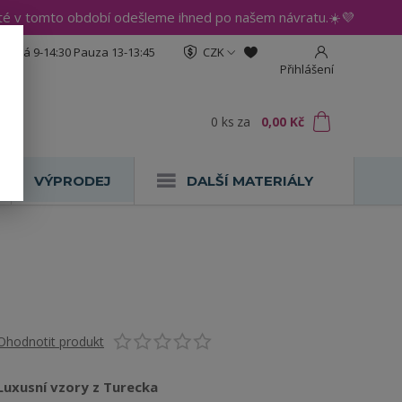
até v tomto období odešleme ihned po našem návratu.☀️💜
:30 Pá 9-14:30 Pauza 13-13:45
CZK
Přihlášení
0
ks
za
0,00 Kč
VÝPRODEJ
DALŠÍ MATERIÁLY
Ohodnotit produkt
Luxusní vzory z Turecka