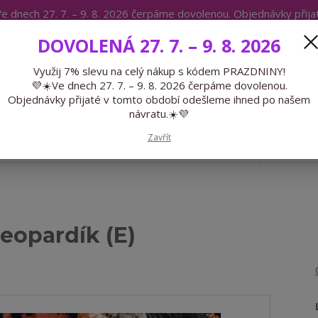
e dnech 27. 7. – 9. 8. 2026 čerpáme dovolenou. Objednávky přij
IKÁTY
BLOG
DOVOLENÁ 27. 7. – 9. 8. 2026
Expedice 775 866 913
Po-Čt 9-15
Využij 7% slevu na celý nákup s kódem PRAZDNINY!
💜☀️Ve dnech 27. 7. – 9. 8. 2026 čerpáme dovolenou.
Hledat
Objednávky přijaté v tomto období odešleme ihned po našem
návratu.☀️💜
Zavřít
GALANTERIE
PŘEDOBJEDNÁVKY
LÉTO
eopardík (E)