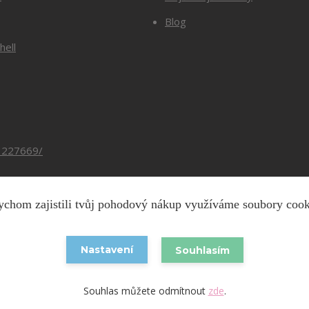
Blog
hell
3227669/
chom zajistili tvůj pohodový nákup využíváme soubory coo
Copyright © 2026 Barevnesiti.cz
Nastavení
Souhlasím
Vytvořeno na
Eshop-rychle.cz
Souhlas můžete odmítnout
zde
.