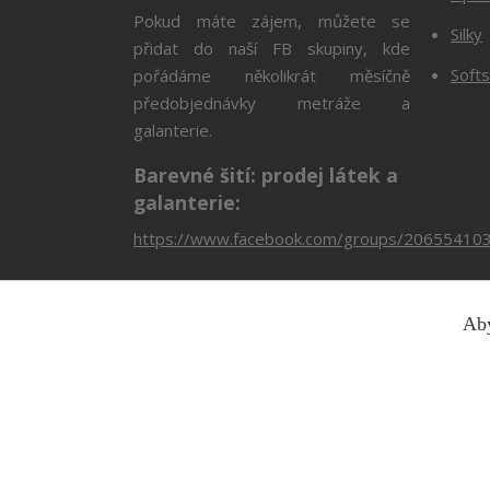
Pokud máte zájem, můžete se
Silky
přidat do naší FB skupiny, kde
Softs
pořádáme několikrát měsíčně
předobjednávky metráže a
galanterie.
Barevné šití: prodej látek a
galanterie:
https://www.facebook.com/groups/20655410
Aby