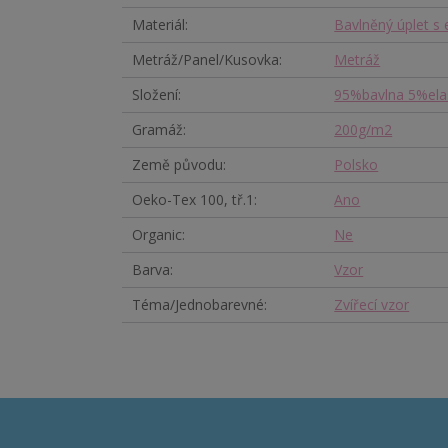
Materiál
Bavlněný úplet s
Metráž/Panel/Kusovka
Metráž
Složení
95%bavlna 5%ela
Gramáž
200g/m2
Země původu
Polsko
Oeko-Tex 100, tř.1
Ano
Organic
Ne
Barva
Vzor
Téma/Jednobarevné
Zvířecí vzor