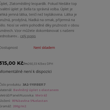
Úplet, Zlatoměděný leopardík. Pokud hledáte top
kvalitní úplet je Bella ta správná volba. Úplet je
lehká jemná látka, tenčí než teplákovina. Látka je
pružná, prodyšná, hladká na omak, příjemná na
tělo. Nosí se velmi pohodlně díky pružnosti v obou
směrech. Vzor můžete dokombinovat s našemi
jednobarev...
celý popis
Dostupnost
Není skladem
315,00 Kč
/
m
260,33 Kč
bez DPH
Momentálně není k dispozici
Číslo produktu:
3A2-1Y01E0317
Materiál:
Bavlněný úplet s elastanem
Metráž/Panel/Kusovka:
Metráž
Složení:
95%bavlna 5%elastan
Gramáž:
200g/m2