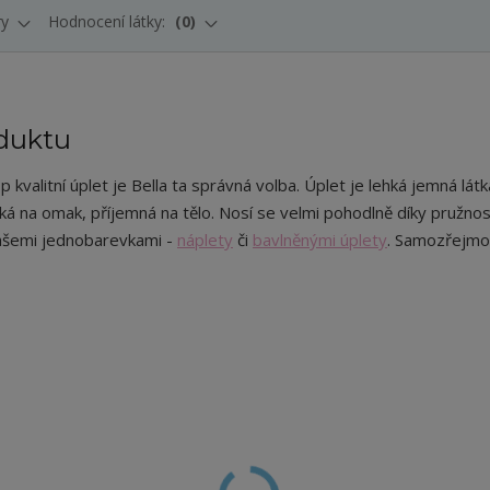
ry
Hodnocení látky:
0
duktu
kvalitní úplet je Bella ta správná volba. Úplet je lehká jemná látk
dká na omak, příjemná na tělo. Nosí se velmi pohodlně díky pružnos
ašemi jednobarevkami -
náplety
či
bavlněnými úplety
. Samozřejmos