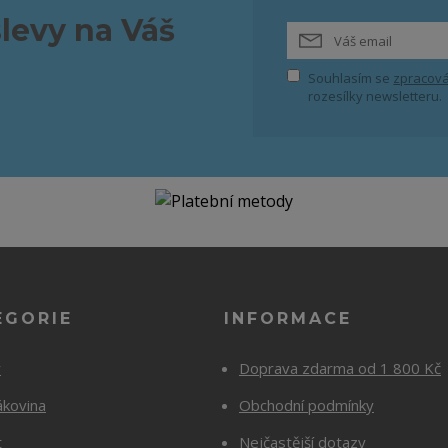
slevy na Váš
Souhlasím se
zpracová
rozesílky newsletteru.
EGORIE
INFORMACE
y
Doprava zdarma od 1 800 Kč
ákovina
Obchodní podmínky
t
Nejčastější dotazy