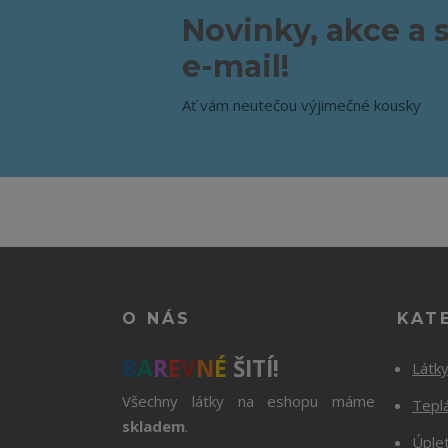
Novinky, akce a 
e-mail!
Ať vám neutečou výjimečné kousky
O NÁS
KAT
B
A
R
E
V
N
É
ŠITÍ!
Látk
Všechny látky na eshopu máme
Tepl
skladem
.
Úple