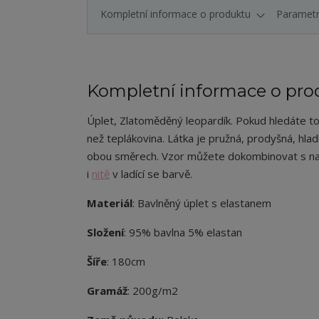
Kompletní informace o produktu
Paramet
Kompletní informace o pro
Úplet
,
Zlatoměděný leopardík
.
Pokud hledáte top 
než teplákovina. Látka je pružná, prodyšná, hla
obou směrech. Vzor můžete dokombinovat s n
i
nitě
v ladící se barvě.
Materiál
: Bavlněný úplet s elastanem
Složení
: 95% bavlna 5% elastan
Šíře
: 180cm
Gramáž
: 200g/m2