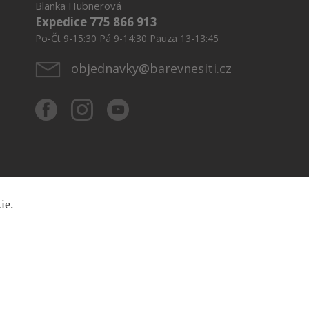
Blanka Hubnerová
Expedice 775 866 913
Po-Čt 9-15:30 Pá 9-14:30 Pauza 13-13:45
objednavky@barevnesiti.cz
kie.