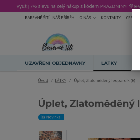
Využij 7% slevu na celý nákup s kódem PRAZDNINY! 💜☀️V
BAREVNÉ ŠITÍ - NÁŠ PŘÍBĚH
O NÁS
KONTAKTY
CERTIF
UZAVŘENÍ OBJEDNÁVKY
LÁTKY
Úvod
LÁTKY
Úplet, Zlatoměděný leopardík (E)
Úplet, Zlatoměděný l
🆕 Novinka