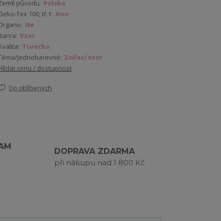
Země původu:
Polsko
Oeko-Tex 100, tř.1:
Ano
Organic:
Ne
Barva:
Vzor
Kvalita:
Turecko
Téma/Jednobarevné:
Zvířecí vzor
Hlídat cenu / dostupnost
Do oblíbených
RAM
DOPRAVA ZDARMA
při nákupu nad 1 800 Kč