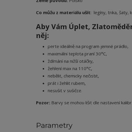
Země původu:
Polsko
Co můžu z materiálu ušít
: legíny, trika, šaty,
Aby Vám Úplet
,
Zlatoměděn
něj:
perte ideálně na program jemné prádlo,
maximální teplota praní 30°C,
ždímání na nižší otáčky,
žehlení max na 110°C,
nebělit, chemicky nečistit,
prát i žehlit rubem,
nesušit v sušičce.
Pozor:
Barvy se mohou lišit dle nastavení kalibr
Parametry