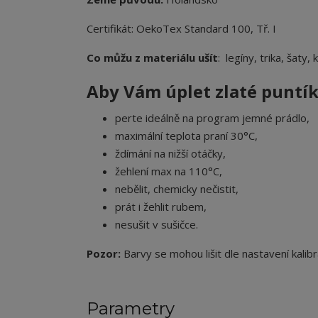
Certifikát: OekoTex Standard 100, Tř. I
Co můžu z materiálu ušít
: legíny, trika, šaty,
Aby Vám úplet zlaté puntíky
perte ideálně na program jemné prádlo,
maximální teplota praní 30°C,
ždímání na nižší otáčky,
žehlení max na 110°C,
nebělit, chemicky nečistit,
prát i žehlit rubem,
nesušit v sušičce.
Pozor:
Barvy se mohou lišit dle nastavení kalibr
Parametry