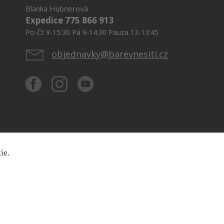
Blanka Hubnerová
Expedice 775 866 913
Po-Čt 9-15:30 Pá 9-14:30 Pauza 13-13:45
objednavky@barevnesiti.cz
kie.