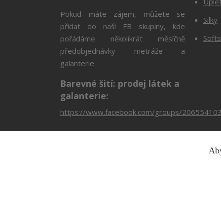
Úple
Pokud máte zájem, můžete se
Silky
přidat do naší FB skupiny, kde
Softs
pořádáme několikrát měsíčně
předobjednávky metráže a
galanterie.
Barevné šití: prodej látek a
galanterie:
https://www.facebook.com/groups/20655410
Aby