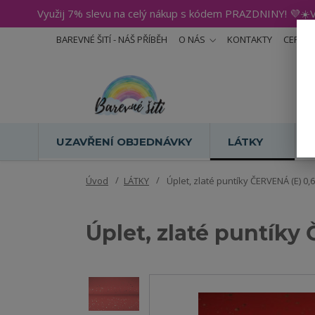
Využij 7% slevu na celý nákup s kódem PRAZDNINY! 💜☀️V
BAREVNÉ ŠITÍ - NÁŠ PŘÍBĚH
O NÁS
KONTAKTY
CERTIF
UZAVŘENÍ OBJEDNÁVKY
LÁTKY
Úvod
LÁTKY
Úplet, zlaté puntíky ČERVENÁ (E) 0
Úplet, zlaté puntíky