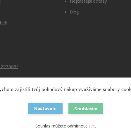
t
Nejčastější dotazy
Blog
hell
3227669/
chom zajistili tvůj pohodový nákup využíváme soubory coo
Copyright © 2026 Barevnesiti.cz
Nastavení
Souhlasím
Vytvořeno na
Eshop-rychle.cz
Souhlas můžete odmítnout
zde
.