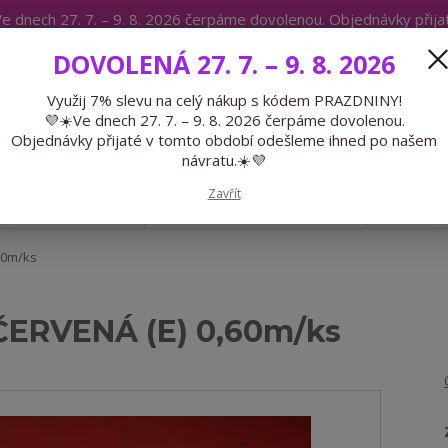
e dnech 27. 7. – 9. 8. 2026 čerpáme dovolenou. Objednávky přij
IKÁTY
BLOG
DOVOLENÁ 27. 7. – 9. 8. 2026
Expedice 775 866 913
Po-Čt 9-15
Využij 7% slevu na celý nákup s kódem PRAZDNINY!
💜☀️Ve dnech 27. 7. – 9. 8. 2026 čerpáme dovolenou.
Hledat
Objednávky přijaté v tomto období odešleme ihned po našem
návratu.☀️💜
Zavřít
GALANTERIE
PŘEDOBJEDNÁVKY
LÉTO
,60m/ks
 ČERVENÁ (E) 0,60m/ks