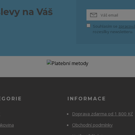
slevy na Váš
Souhlasím se
zpracová
rozesílky newsletteru.
EGORIE
INFORMACE
y
Doprava zdarma od 1 800 Kč
ákovina
Obchodní podmínky