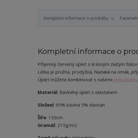
Kompletní informace o produktu
Paramet
Kompletní informace o pro
Příjemný červený úplet s krásným zlatým foliový
Látka je pružná, prodyšná, hladaká na omak, pří
Úplet můžete kombinovat s našemi
jednobarev
Materiál
: Bavlněný úplet s elastanem
Složení
: 95% bavlna 5% elastan
Šíře
: 150cm
Gramáž
: 215g/m2
Země původu:
Holandsko