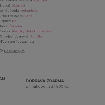
Metráž/Panel/Kusovka:
Kusovka
Gramáž:
220g/m2
Země původu:
Holandsko
Oeko-Tex 100, tř.1:
Ano
Organic:
Ne
Barva:
Červená
Kolekce:
Puntíky zlatý foliový tisk
Téma/Jednobarevné:
Puntíky
Hlídat cenu / dostupnost
Do oblíbených
RAM
DOPRAVA ZDARMA
při nákupu nad 1 800 Kč