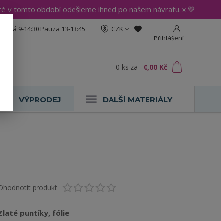
até v tomto období odešleme ihned po našem návratu.☀️💜
:30 Pá 9-14:30 Pauza 13-13:45
CZK
Přihlášení
0
ks
za
0,00 Kč
VÝPRODEJ
DALŠÍ MATERIÁLY
Ohodnotit produkt
Zlaté puntíky, fólie