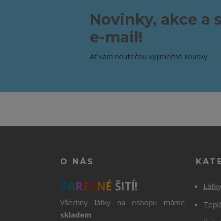
Novinky, akce a 
e-mail!
Ať vám neutečou výjimečné kousky
O NÁS
KAT
B
A
R
E
V
N
É
ŠITÍ!
Látk
Všechny látky na eshopu máme
Tepl
skladem
.