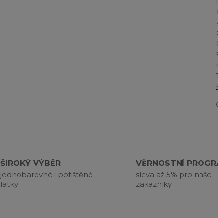
ŠIROKÝ VÝBĚR
VĚRNOSTNÍ PROG
jednobarevné i potištěné
sleva až 5% pro naše
látky
zákazníky