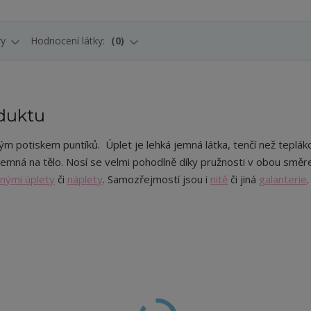
ry
Hodnocení látky:
0
duktu
m potiskem puntíků. Úplet je lehká jemná látka, tenčí než tepláko
jemná na tělo. Nosí se velmi pohodlně díky pružnosti v obou směr
nými úplety
či
náplety
. Samozřejmostí jsou i
nitě
či jiná
galanterie
.