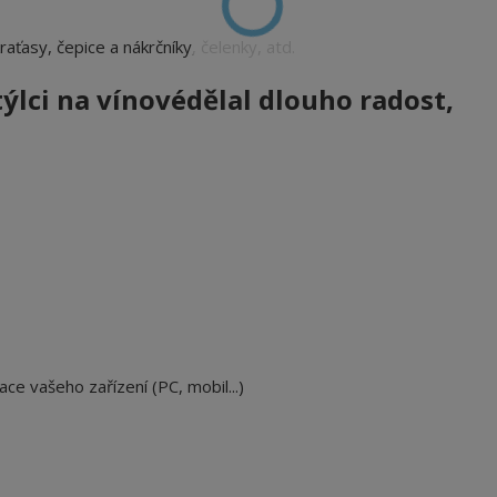
 kraťasy, čepice a nákrčníky, čelenky, atd.
ýlci na vínové
dělal dlouho radost,
ace vašeho zařízení (PC, mobil...)