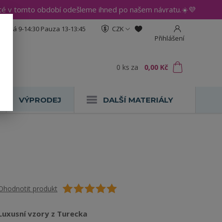
até v tomto období odešleme ihned po našem návratu.☀️💜
:30 Pá 9-14:30 Pauza 13-13:45
CZK
Přihlášení
0
ks
za
0,00 Kč
VÝPRODEJ
DALŠÍ MATERIÁLY
Ohodnotit produkt
Luxusní vzory z Turecka