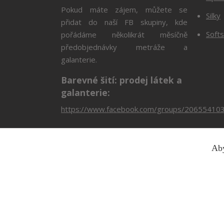
Pokud máte zájem, můžete se
Silky
přidat do naší FB skupiny, kde
Softs
pořádáme několikrát měsíčně
předobjednávky metráže a
galanterie.
Barevné šití: prodej látek a
galanterie:
https://www.facebook.com/groups/20655410
Aby