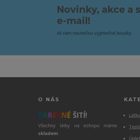
Novinky, akce a 
e-mail!
Ať vám neutečou výjimečné kousky
O NÁS
KAT
B
A
R
E
V
N
É
ŠITÍ!
Látk
Všechny látky na eshopu máme
Tepl
skladem
.
Úple