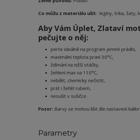
Země původu:
Polsko
Co můžu z materiálu ušít
: legíny, trika, šaty,
Aby Vám Úplet
,
Zlataví mot
pečujte o něj:
perte ideálně na program jemné prádlo,
maximální teplota praní 30°C,
ždímání na nižší otáčky,
žehlení max na 110°C,
nebělit, chemicky nečistit,
prát i žehlit rubem,
nesušit v sušičce.
Pozor:
Barvy se mohou lišit dle nastavení kalibr
Parametry