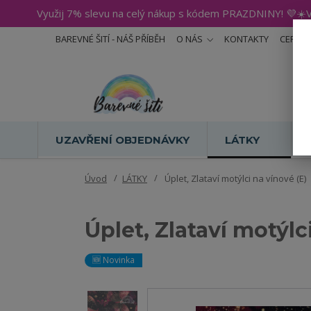
Využij 7% slevu na celý nákup s kódem PRAZDNINY! 💜☀️V
BAREVNÉ ŠITÍ - NÁŠ PŘÍBĚH
O NÁS
KONTAKTY
CERTIF
UZAVŘENÍ OBJEDNÁVKY
LÁTKY
Úvod
LÁTKY
Úplet, Zlataví motýlci na vínové (E)
Úplet, Zlataví motýlc
🆕 Novinka