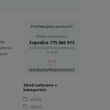
Potřebujete pomoci?
Blanka Hubnerová
tka,
Expedice 775 866 913
užnosti
Po-Čt 9-15:30 Pá 9-14:30 Pauza
13-13:45
ostí
objednavky@barevnesiti.cz
Zboží zařazeno v
kategoriích
LÁTKY
ÚPLET