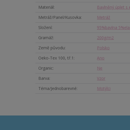
Materiál
Bavlněný úplet s
Metráž/Panel/Kusovka
Metráž
Složení
95%bavlna 5%ela
Gramáž
200g/m2
Země původu
Polsko
Oeko-Tex 100, tř.1
Ano
Organic
Ne
Barva
Vzor
Téma/Jednobarevné
Motýlci