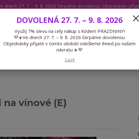
e dnech 27. 7. – 9. 8. 2026 čerpáme dovolenou. Objednávky přij
IKÁTY
BLOG
DOVOLENÁ 27. 7. – 9. 8. 2026
Expedice 775 866 913
Po-Čt 9-15
Využij 7% slevu na celý nákup s kódem PRAZDNINY!
💜☀️Ve dnech 27. 7. – 9. 8. 2026 čerpáme dovolenou.
Hledat
Objednávky přijaté v tomto období odešleme ihned po našem
návratu.☀️💜
Zavřít
GALANTERIE
PŘEDOBJEDNÁVKY
LÉTO
i na vínové (E)