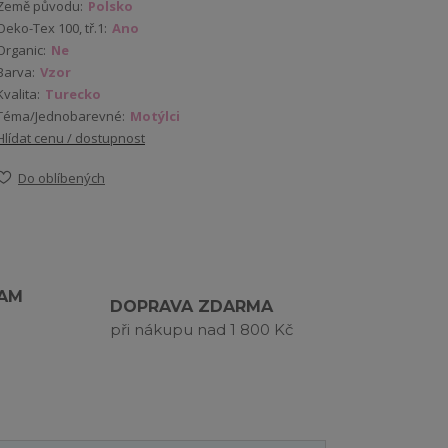
Země původu:
Polsko
Oeko-Tex 100, tř.1:
Ano
Organic:
Ne
Barva:
Vzor
Kvalita:
Turecko
Téma/Jednobarevné:
Motýlci
Hlídat cenu / dostupnost
Do oblíbených
RAM
DOPRAVA ZDARMA
při nákupu nad 1 800 Kč