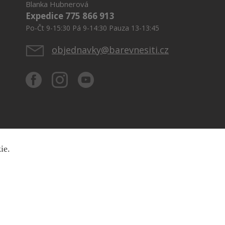
Blanka Hubnerová
Expedice 775 866 913
Po-Čt 9-15:30 Pá 9-14:30 Pauza 13-13:45
objednavky@barevnesiti.cz
kie.