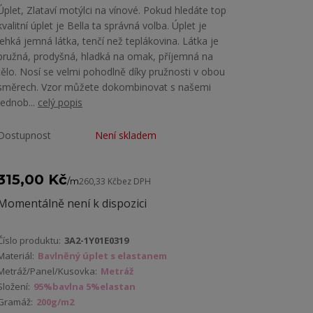
Úplet, Zlataví motýlci na vínové. Pokud hledáte top
kvalitní úplet je Bella ta správná volba. Úplet je
lehká jemná látka, tenčí než teplákovina. Látka je
pružná, prodyšná, hladká na omak, příjemná na
tělo. Nosí se velmi pohodlně díky pružnosti v obou
směrech. Vzor můžete dokombinovat s našemi
jednob...
celý popis
Dostupnost
Není skladem
315,00 Kč
/
m
260,33 Kč
bez DPH
Momentálně není k dispozici
Číslo produktu:
3A2-1Y01E0319
Materiál:
Bavlněný úplet s elastanem
Metráž/Panel/Kusovka:
Metráž
Složení:
95%bavlna 5%elastan
Gramáž:
200g/m2