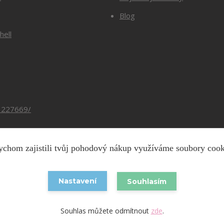
Blog
hell
3227669/
chom zajistili tvůj pohodový nákup využíváme soubory coo
Copyright © 2026 Barevnesiti.cz
Nastavení
Souhlasím
Vytvořeno na
Eshop-rychle.cz
Souhlas můžete odmítnout
zde
.