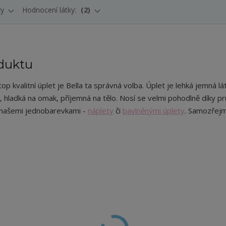
ry
Hodnocení látky:
2
duktu
p kvalitní úplet je Bella ta správná volba. Úplet je lehká jemná lá
, hladká na omak, příjemná na tělo. Nosí se velmi pohodlně díky pr
našemi jednobarevkami -
náplety
či
bavlněnými úplety
. Samozřejm