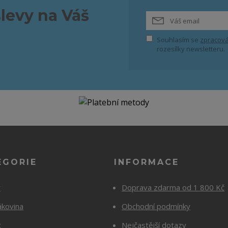
slevy na Váš
Souhlasím se
zpracová
rozesílky newsletteru.
EGORIE
INFORMACE
y
Doprava zdarma od 1 800 Kč
ákovina
Obchodní podmínky
t
Nejčastější dotazy