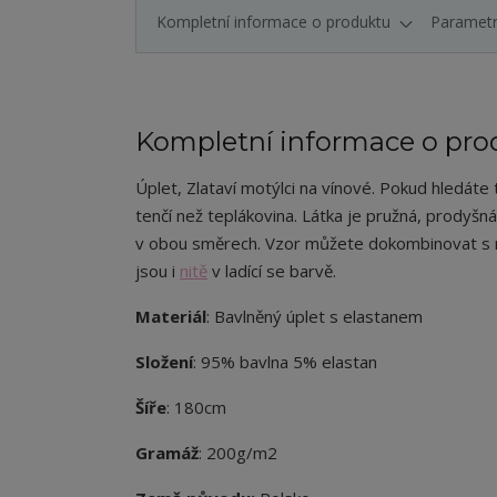
Kompletní informace o produktu
Paramet
Kompletní informace o pro
Úplet
,
Zlataví motýlci na vínové
.
Pokud hledáte to
tenčí než teplákovina. Látka je pružná, prodyšná
v obou směrech. Vzor můžete dokombinovat s 
jsou i
nitě
v ladící se barvě.
Materiál
: Bavlněný úplet s elastanem
Složení
: 95% bavlna 5% elastan
Šíře
: 180cm
Gramáž
: 200g/m2