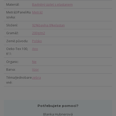
Materiál
Bavlněný úplet s elastanem
Metráž/Panel/Ku
Metráž
sovka
Složení
92%bavlna 8%elastan
Gramáž
200g/m2
Země původu
Polsko
Oeko-Tex 100,
Ano
tř.1
Organic
Ne
Barva
Vzor
Téma/Jednobare
zebra
vné
Potřebujete pomoci?
Blanka Hubnerová