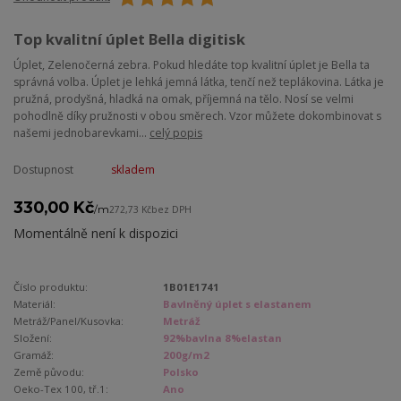
Top kvalitní úplet Bella digitisk
Úplet, Zelenočerná zebra. Pokud hledáte top kvalitní úplet je Bella ta
správná volba. Úplet je lehká jemná látka, tenčí než teplákovina. Látka je
pružná, prodyšná, hladká na omak, příjemná na tělo. Nosí se velmi
pohodlně díky pružnosti v obou směrech. Vzor můžete dokombinovat s
našemi jednobarevkami...
celý popis
Dostupnost
skladem
330,00 Kč
/
m
272,73 Kč
bez DPH
Momentálně není k dispozici
Číslo produktu:
1B01E1741
Materiál:
Bavlněný úplet s elastanem
Metráž/Panel/Kusovka:
Metráž
Složení:
92%bavlna 8%elastan
Gramáž:
200g/m2
Země původu:
Polsko
Oeko-Tex 100, tř.1:
Ano