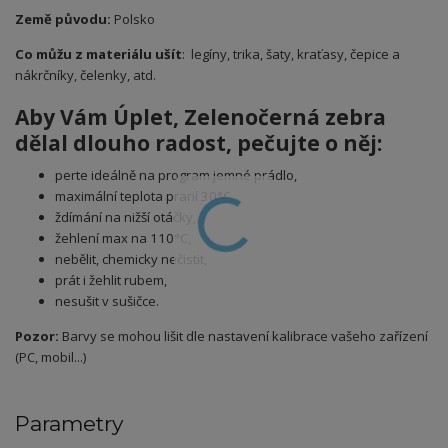
Země původu:
Polsko
Co můžu z materiálu ušít
: legíny, trika, šaty, kraťasy, čepice a
nákrčníky, čelenky, atd.
Aby Vám Úplet, Zelenočerná zebra
dělal dlouho radost, pečujte o něj:
perte ideálně na program jemné prádlo,
maximální teplota praní 30°C,
ždímání na nižší otáčky,
žehlení max na 110°C,
nebělit, chemicky nečistit,
prát i žehlit rubem,
nesušit v sušičce.
Pozor:
Barvy se mohou lišit dle nastavení kalibrace vašeho zařízení
(PC, mobil...)
Parametry