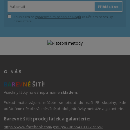
Přihlásit se
Souhlasím se
zpracováním osobních údajů
za účelem rozesílky
newsletteru.
O NÁS
B
A
R
E
V
N
É
ŠITÍ!
Všechny látky na eshopu máme
skladem
.
Pokud máte zájem, můžete se přidat do naší FB skupiny, kde
pořádáme několikrát měsíčně předobjednávky metráže a galanterie.
Barevné šití: prodej látek a galanterie:
https://www.facebook.com/groups/206554103227669/