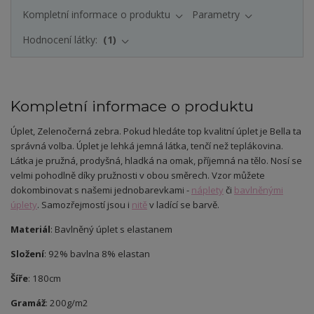
Kompletní informace o produktu
Parametry
Hodnocení látky:
1
Kompletní informace o produktu
Úplet, Zelenočerná zebra.
Pokud hledáte top kvalitní úplet je Bella ta
správná volba. Úplet je lehká jemná látka, tenčí než teplákovina.
Látka je pružná, prodyšná, hladká na omak, příjemná na tělo. Nosí se
velmi pohodlně díky pružnosti v obou směrech. Vzor můžete
dokombinovat s našemi jednobarevkami -
náplety
či
bavlněnými
úplety
. Samozřejmostí jsou i
nitě
v ladící se barvě.
Materiál
: Bavlněný úplet s elastanem
Složení
: 92% bavlna 8% elastan
Šíře
: 180cm
Gramáž
: 200g/m2