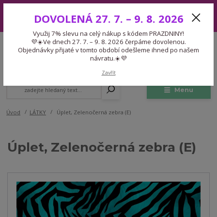
Využij 7% slevu na celý nákup s kódem PRAZDNINY! 💜☀️Ve dnech 27.
DOVOLENÁ 27. 7. – 9. 8. 2026
7. – 9. 8. 2026 čerpáme dovolenou. Objednávky přijaté v tomto období
odešleme ihned po našem návratu.☀️💜
Využij 7% slevu na celý nákup s kódem PRAZDNINY!
Expedice 775 866 913
💜☀️Ve dnech 27. 7. – 9. 8. 2026 čerpáme dovolenou.
CZK
Po-Čt 9-15:30 Pá 9-14:30 Pauza 13-13:45
Objednávky přijaté v tomto období odešleme ihned po našem
návratu.☀️💜
0
0,00 Kč
Zavřít
Menu
Úvod
LÁTKY
Úplet, Zelenočerná zebra (E)
Úplet, Zelenočerná zebra (E)