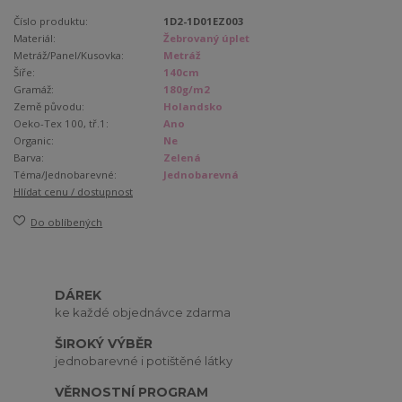
Číslo produktu:
1D2-1D01EZ003
Materiál:
Žebrovaný úplet
Metráž/Panel/Kusovka:
Metráž
Šíře:
140cm
Gramáž:
180g/m2
Země původu:
Holandsko
Oeko-Tex 100, tř.1:
Ano
Organic:
Ne
Barva:
Zelená
Téma/Jednobarevné:
Jednobarevná
Hlídat cenu / dostupnost
Do oblíbených
DÁREK
ke každé objednávce zdarma
ŠIROKÝ VÝBĚR
jednobarevné i potištěné látky
VĚRNOSTNÍ PROGRAM