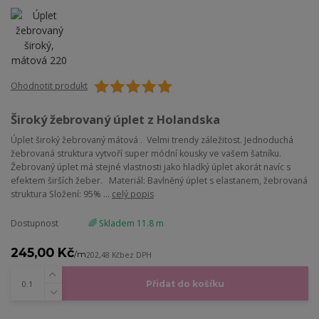
Ohodnotit produkt
Široký žebrovaný úplet z Holandska
Úplet široký žebrovaný mátová . Velmi trendy záležitost. Jednoduchá
žebrovaná struktura vytvoří super módní kousky ve vašem šatníku.
Žebrovaný úplet má stejné vlastnosti jako hladký úplet akorát navíc s
efektem širších žeber. Materiál: Bavlněný úplet s elastanem, žebrovaná
struktura Složení: 95% ...
celý popis
Dostupnost
🌈 Skladem 11.8 m
245,00 Kč
/
m
202,48 Kč
bez DPH
Přidat do košíku