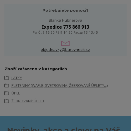
Potřebujete pomoci?
Blanka Hubnerová
Expedice 775 866 913
Po-Čt 9-15:30 Pá 9-14:30 Pauza 13-13:45
objednavky@barevnesiti.cz
Zboží zařazeno v kategoriích
LÁTKY
PLETENINY (WAFLE, SVETROVINA, ŽEBROVANÉ ÚPLETY...)
ÚPLET
ŽEBROVANÝ ÚPLET
Novinky, akce a slevy na Váš