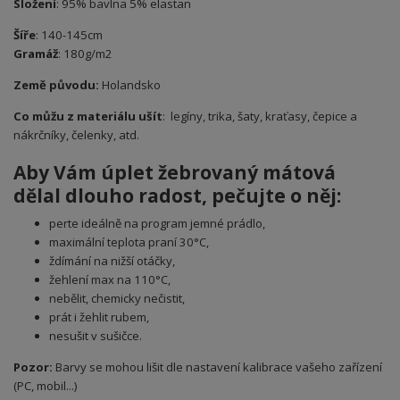
Složení
: 95% bavlna 5% elastan
Šíře
: 140-145cm
Gramáž
: 180g/m2
Země původu:
Holandsko
Co můžu z materiálu ušít
: legíny, trika, šaty, kraťasy, čepice a
nákrčníky, čelenky, atd.
Aby Vám úplet žebrovaný m
átová
dělal dlouho radost, pečujte o něj:
perte ideálně na program jemné prádlo,
maximální teplota praní 30°C,
ždímání na nižší otáčky,
žehlení max na 110°C,
nebělit, chemicky nečistit,
prát i žehlit rubem,
nesušit v sušičce.
Pozor:
Barvy se mohou lišit dle nastavení kalibrace vašeho zařízení
(PC, mobil...)