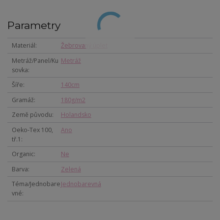
Parametry
Materiál
Žebrovaný úplet
Metráž/Panel/Ku
Metráž
sovka
Šíře
140cm
Gramáž
180g/m2
Země původu
Holandsko
Oeko-Tex 100,
Ano
tř.1
Organic
Ne
Barva
Zelená
Téma/Jednobare
Jednobarevná
vné