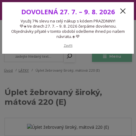
Využij 7% slevu na celý nákup s kódem PRAZDNINY! 💜☀️Ve dnech 27.
DOVOLENÁ 27. 7. – 9. 8. 2026
7. – 9. 8. 2026 čerpáme dovolenou. Objednávky přijaté v tomto období
odešleme ihned po našem návratu.☀️💜
Využij 7% slevu na celý nákup s kódem PRAZDNINY!
Expedice 775 866 913
💜☀️Ve dnech 27. 7. – 9. 8. 2026 čerpáme dovolenou.
CZK
Po-Čt 9-15:30 Pá 9-14:30 Pauza 13-13:45
Objednávky přijaté v tomto období odešleme ihned po našem
návratu.☀️💜
0
0,00 Kč
Zavřít
Menu
Úvod
LÁTKY
Úplet žebrovaný široký, mátová 220 (E)
Úplet žebrovaný široký,
mátová 220 (E)