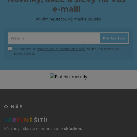
e-mail!
Ať vám neutečou výjimečné kousky
Přihlásit se
Souhlasím se
zpracováním osobních údajů
za účelem rozesílky
newsletteru.
O NÁS
B
A
R
E
V
N
É
ŠITÍ!
Všechny látky na eshopu máme
skladem
.