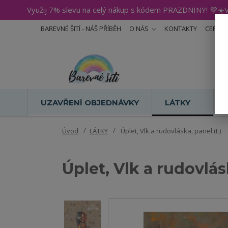
Využij 7% slevu na celý nákup s kódem PRAZDNINY! 💜☀️V
BAREVNÉ ŠITÍ - NÁŠ PŘÍBĚH
O NÁS
KONTAKTY
CERTIF
UZAVŘENÍ OBJEDNÁVKY
LÁTKY
Úvod
LÁTKY
Úplet, Vlk a rudovláska, panel (E)
Úplet, Vlk a rudovlás