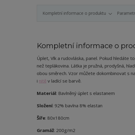
Kompletní informace o produktu
Paramet
Kompletní informace o pro
Úplet, Vlk a rudovláska, panel. Pokud hledáte top
než teplákovina. Látka je pružná, prodyšná, hla
obou směrech. Vzor můžete dokombinovat s n
i
nitě
v ladící se barvě.
Materiál
: Bavlněný úplet s elastanem
Složení
: 92% bavlna 8% elastan
Šíře
: 80x180cm
Gramáž
: 200g/m2