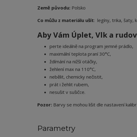
Země původu:
Polsko
Co můžu z materiálu ušít
: legíny, trika, šaty,
Aby Vám Úplet, Vlk a rudovl
perte ideálně na program jemné prádlo,
maximální teplota praní 30°C,
ždímání na nižší otáčky,
žehlení max na 110°C,
nebělit, chemicky nečistit,
prát i žehlit rubem,
nesušit v sušičce.
Pozor:
Barvy se mohou lišit dle nastavení kalibr
Parametry