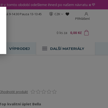
até v tomto období odešleme ihned po našem návratu.☀️💜
:30 Pá 9-14:30 Pauza 13-13:45
CZK
Přihlášení
0
ks
za
0,00 Kč
VÝPRODEJ
DALŠÍ MATERIÁLY
Ohodnotit produkt
Top kvalitní úplet Bella