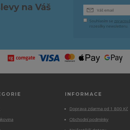
slevy na Váš
Souhlasím se
zpracová
rozesílky newsletteru.
EGORIE
INFORMACE
y
Doprava zdarma od 1 800 Kč
ákovina
Obchodní podmínky
t
Nejčastější dotazy