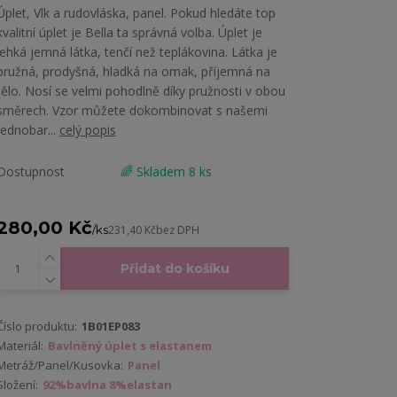
Úplet, Vlk a rudovláska, panel. Pokud hledáte top
kvalitní úplet je Bella ta správná volba. Úplet je
lehká jemná látka, tenčí než teplákovina. Látka je
pružná, prodyšná, hladká na omak, příjemná na
tělo. Nosí se velmi pohodlně díky pružnosti v obou
směrech. Vzor můžete dokombinovat s našemi
jednobar...
celý popis
Dostupnost
🌈 Skladem 8 ks
280,00 Kč
/
ks
231,40 Kč
bez DPH
Přidat do košíku
Číslo produktu:
1B01EP083
Materiál:
Bavlněný úplet s elastanem
Metráž/Panel/Kusovka:
Panel
Složení:
92%bavlna 8%elastan