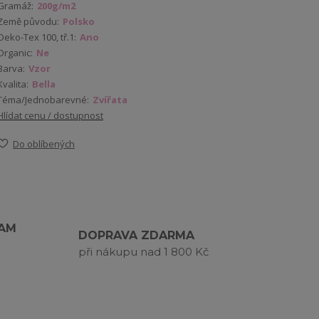
Gramáž:
200g/m2
Země původu:
Polsko
Oeko-Tex 100, tř.1:
Ano
Organic:
Ne
Barva:
Vzor
Kvalita:
Bella
Téma/Jednobarevné:
Zvířata
Hlídat cenu / dostupnost
Do oblíbených
RAM
DOPRAVA ZDARMA
při nákupu nad 1 800 Kč