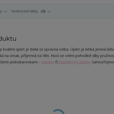
ry
Hodnocení látky:
0
duktu
 kvalitní úplet je Bella ta správná volba. Úplet je lehká jemná látka
dká na omak, příjemná na tělo. Nosí se velmi pohodlně díky pružnos
ašemi jednobarevkami -
náplety
či
bavlněnými úplety
. Samozřejmos