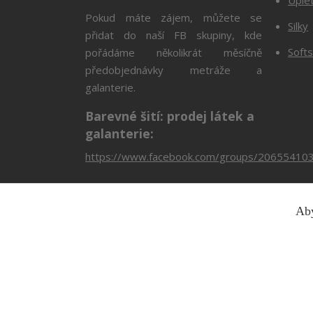
Pokud máte zájem, můžete se
Silky
přidat do naší FB skupiny, kde
Softs
pořádáme několikrát měsíčně
předobjednávky metráže a
galanterie.
Barevné šití: prodej látek a
galanterie:
https://www.facebook.com/groups/20655410
Aby