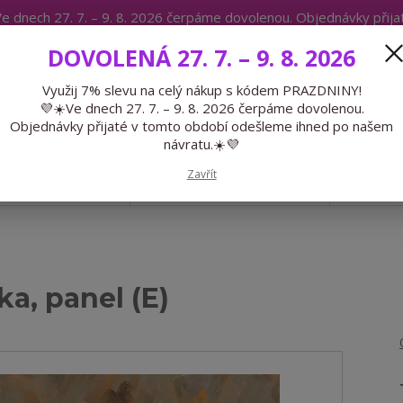
e dnech 27. 7. – 9. 8. 2026 čerpáme dovolenou. Objednávky přij
IKÁTY
BLOG
DOVOLENÁ 27. 7. – 9. 8. 2026
Expedice 775 866 913
Po-Čt 9-15
Využij 7% slevu na celý nákup s kódem PRAZDNINY!
💜☀️Ve dnech 27. 7. – 9. 8. 2026 čerpáme dovolenou.
Hledat
Objednávky přijaté v tomto období odešleme ihned po našem
návratu.☀️💜
Zavřít
GALANTERIE
PŘEDOBJEDNÁVKY
LÉTO
ka, panel (E)