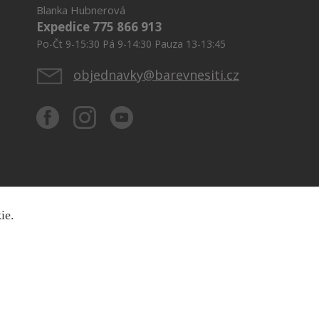
Blanka Hubnerová
Expedice 775 866 913
Po-Čt 9-15:30 Pá 9-14:30 Pauza 13-13:45
objednavky@barevnesiti.cz
kie.