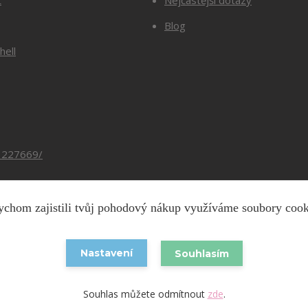
Blog
hell
3227669/
chom zajistili tvůj pohodový nákup využíváme soubory coo
Copyright © 2026 Barevnesiti.cz
Nastavení
Souhlasím
Vytvořeno na
Eshop-rychle.cz
Souhlas můžete odmítnout
zde
.