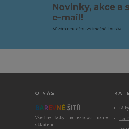
Novinky, akce a 
e-mail!
Ať vám neutečou výjimečné kousky
O NÁS
KAT
B
A
R
E
V
N
É
ŠITÍ!
Látk
Všechny látky na eshopu máme
Tepl
skladem
.
Úple