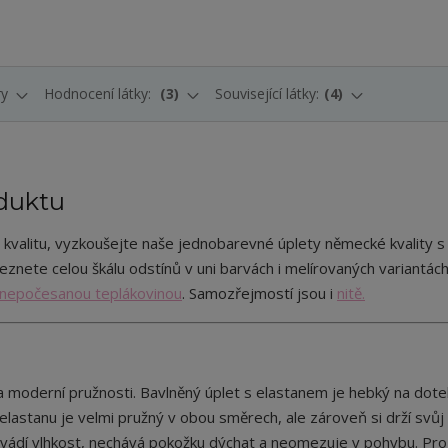
ry
Hodnocení látky:
3
Související látky:
4
duktu
 kvalitu, vyzkoušejte naše jednobarevné úplety německé kvality s 
leznete celou škálu odstínů v uni barvách i melírovaných variantác
nepočesanou teplákovinou
. Samozřejmostí jsou i
nitě.
 moderní pružnosti. Bavlněný úplet s elastanem je hebký na dote
lastanu je velmi pružný v obou směrech, ale zároveň si drží svůj 
vádí vlhkost, nechává pokožku dýchat a neomezuje v pohybu. Pro 