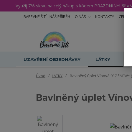
Využij 7% slevu na celý nákup s kódem PRAZDNINY! 💜☀️V
BAREVNÉ ŠITÍ - NÁŠ PŘÍBĚH
O NÁS
KONTAKTY
CERTIF
UZAVŘENÍ OBJEDNÁVKY
LÁTKY
Úvod
LÁTKY
Bavlněný úplet Vínová 937 *NEW* (
Bavlněný úplet Víno