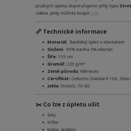
pružných úpletu doporučujeme jehly typu
Stret
vlákna. Jehly můžete koupit
zde
.
📏 Technické informace
Materiál:
Bavlněný úplet s elastanem
Složení:
95% bavlna 5% elastan
Šíře:
155 cm
Gramáž:
220 g/m²
Země původu:
Německo
Certifikát:
Oekotex Standard 100, třida I.
Jehla:
Stretch, 70-80
✂️ Co lze z úpletu ušít
šaty
trička
legíny, kraťasy