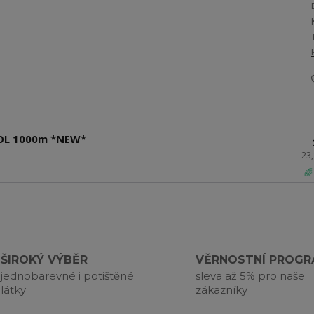
POL 1000m *NEW*
23
🌈
ŠIROKÝ VÝBĚR
VĚRNOSTNÍ PROG
jednobarevné i potištěné
sleva až 5% pro naše
látky
zákazníky