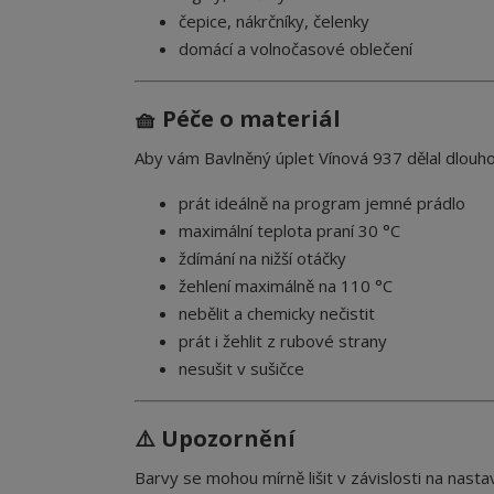
čepice, nákrčníky, čelenky
domácí a volnočasové oblečení
🧺 Péče o materiál
Aby vám Bavlněný úplet Vínová 937 dělal dlouh
prát ideálně na program jemné prádlo
maximální teplota praní 30 °C
ždímání na nižší otáčky
žehlení maximálně na 110 °C
nebělit a chemicky nečistit
prát i žehlit z rubové strany
nesušit v sušičce
⚠️ Upozornění
Barvy se mohou mírně lišit v závislosti na nastav