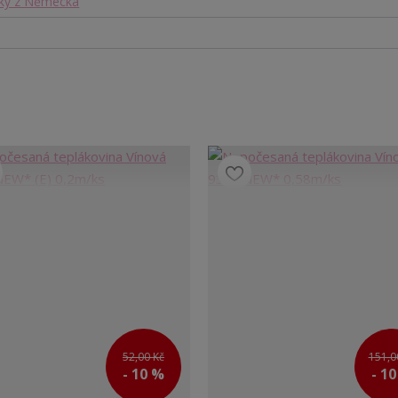
ky z Německa
52,00 Kč
151,0
- 10 %
- 1