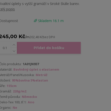
Kvalitní úplety s vyšší gramáží v široké škále barev.
celý popis
Dostupnost
🌈 Skladem 16.1 m
245,00 Kč
/
m
202,48 Kč
bez DPH
Přidat do košíku
Číslo produktu:
1A01JN937
Materiál:
Bavlněný úplet s elastanem
Metráž/Panel/Kusovka:
Metráž
Složení:
95%bavlna 5%elastan
Šíře:
155cm
Gramáž:
220g/m2
Země původu:
Německo
Oeko-Tex 100, tř.1:
Ano
Organic:
Ne