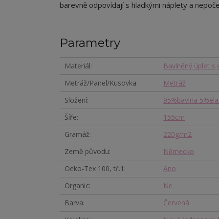
b
arevně odpovídají s hladkými náplety a nepoče
Parametry
Materiál
Bavlněný úplet s
Metráž/Panel/Kusovka
Metráž
Složení
95%bavlna 5%ela
Šíře
155cm
Gramáž
220g/m2
Země původu
Německo
Oeko-Tex 100, tř.1
Ano
Organic
Ne
Barva
Červená