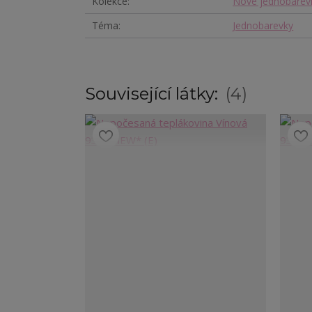
Kolekce
Nové jednobarev
Téma
Jednobarevky
Související látky:
4