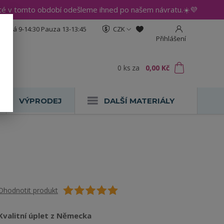
até v tomto období odešleme ihned po našem návratu.☀️💜
:30 Pá 9-14:30 Pauza 13-13:45
CZK
Přihlášení
0
ks
za
0,00 Kč
VÝPRODEJ
DALŠÍ MATERIÁLY
Ohodnotit produkt
Kvalitní úplet z Německa