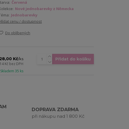
Barva:
Červená
Kolekce:
Nové jednobarevky z Německa
Téma:
Jednobarevky
Hlídat cenu / dostupnost
Do oblíbených
28,00 Kč
Přidat do košíku
/
ks
,14 Kč
bez DPH
 Skladem 35 ks
RAM
DOPRAVA ZDARMA
při nákupu nad 1 800 Kč