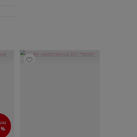
0 Kč
0 %