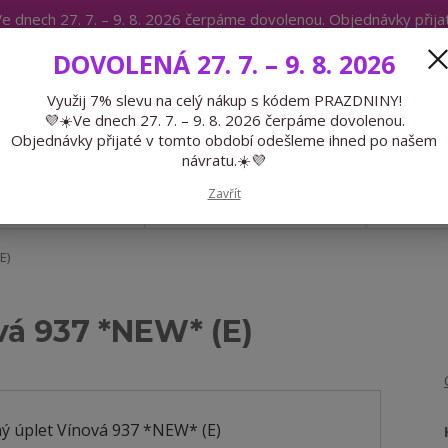
e dnech 27. 7. – 9. 8. 2026 čerpáme dovolenou. Objednávky přij
IKÁTY
BLOG
DOVOLENÁ 27. 7. – 9. 8. 2026
Expedice 775 866 913
Po-Čt 9-15
Využij 7% slevu na celý nákup s kódem PRAZDNINY!
💜☀️Ve dnech 27. 7. – 9. 8. 2026 čerpáme dovolenou.
Hledat
Objednávky přijaté v tomto období odešleme ihned po našem
návratu.☀️💜
Zavřít
GALANTERIE
PŘEDOBJEDNÁVKY
LÉTO
E)
vá 937 *NEW* (E)