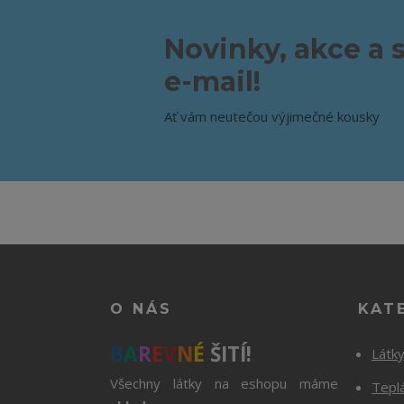
Novinky, akce a 
e-mail!
Ať vám neutečou výjimečné kousky
O NÁS
KAT
B
A
R
E
V
N
É
ŠITÍ!
Látk
Všechny látky na eshopu máme
Tepl