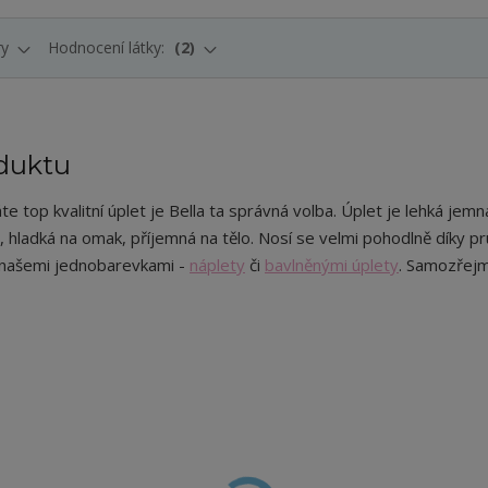
ry
Hodnocení látky:
2
duktu
e top kvalitní úplet je Bella ta správná volba. Úplet je lehká jemná
, hladká na omak, příjemná na tělo. Nosí se velmi pohodlně díky pr
našemi jednobarevkami -
náplety
či
bavlněnými úplety
. Samozřejm