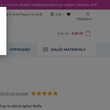
até v tomto období odešleme ihned po našem návratu.☀️💜
:30 Pá 9-14:30 Pauza 13-13:45
CZK
Přihlášení
0
ks
za
0,00 Kč
VÝPRODEJ
DALŠÍ MATERIÁLY
Ohodnotit produkt
Top kvalitní úplet Bella