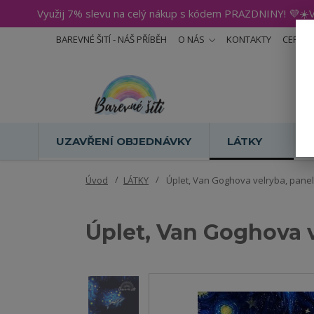
Využij 7% slevu na celý nákup s kódem PRAZDNINY! 💜☀️V
BAREVNÉ ŠITÍ - NÁŠ PŘÍBĚH
O NÁS
KONTAKTY
CERTIF
UZAVŘENÍ OBJEDNÁVKY
LÁTKY
Úvod
LÁTKY
Úplet, Van Goghova velryba, panel 
Úplet, Van Goghova v