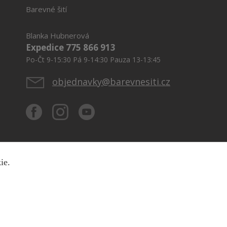
Barevné šití
Blanka Hubnerová
Expedice 775 866 913
Po-Čt 9-15:30 Pá 9-14:30 Pauza 13-13:45
objednavky@barevnesiti.cz
kie.