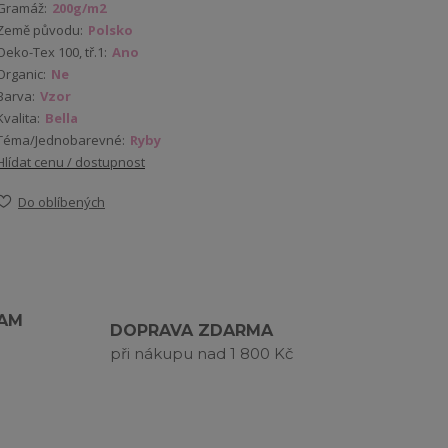
Gramáž:
200g/m2
Země původu:
Polsko
Oeko-Tex 100, tř.1:
Ano
Organic:
Ne
Barva:
Vzor
Kvalita:
Bella
Téma/Jednobarevné:
Ryby
Hlídat cenu / dostupnost
Do oblíbených
RAM
DOPRAVA ZDARMA
při nákupu nad 1 800 Kč