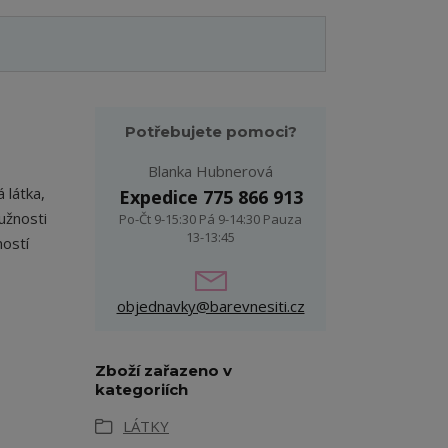
Potřebujete pomoci?
Blanka Hubnerová
 látka,
Expedice 775 866 913
užnosti
Po-Čt 9-15:30 Pá 9-14:30 Pauza
13-13:45
ostí
objednavky@barevnesiti.cz
Zboží zařazeno v
kategoriích
LÁTKY