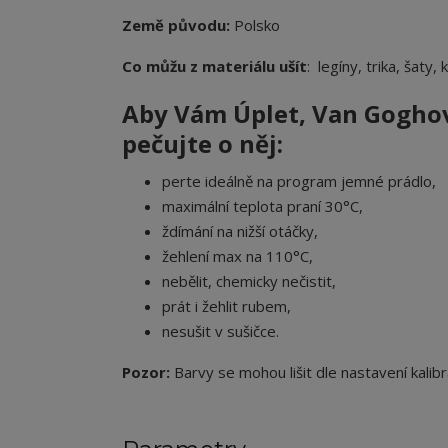
Země původu:
Polsko
Co můžu z materiálu ušít
: legíny, trika, šaty,
Aby Vám Úplet
, Van Gogho
pečujte o něj:
perte ideálně na program jemné prádlo,
maximální teplota praní 30°C,
ždímání na nižší otáčky,
žehlení max na 110°C,
nebělit, chemicky nečistit,
prát i žehlit rubem,
nesušit v sušičce.
Pozor:
Barvy se mohou lišit dle nastavení kalibr