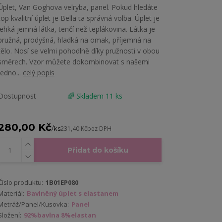
Úplet, Van Goghova velryba, panel. Pokud hledáte
top kvalitní úplet je Bella ta správná volba. Úplet je
lehká jemná látka, tenčí než teplákovina. Látka je
pružná, prodyšná, hladká na omak, příjemná na
tělo. Nosí se velmi pohodlně díky pružnosti v obou
směrech. Vzor můžete dokombinovat s našemi
jedno...
celý popis
Dostupnost
🌈 Skladem 11 ks
280,00 Kč
/
ks
231,40 Kč
bez DPH
Přidat do košíku
Číslo produktu:
1B01EP080
Materiál:
Bavlněný úplet s elastanem
Metráž/Panel/Kusovka:
Panel
Složení:
92%bavlna 8%elastan