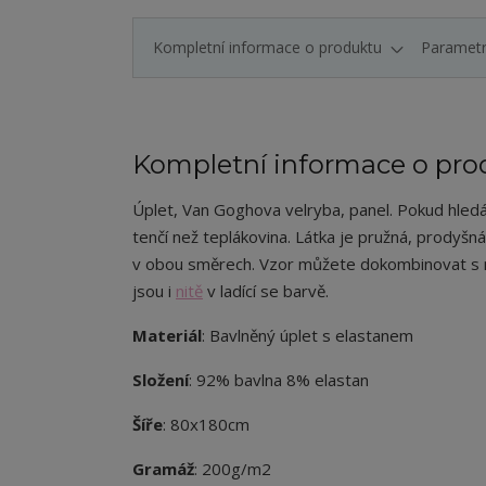
Kompletní informace o produktu
Paramet
Kompletní informace o pro
Úplet
, Van Goghova velryba, panel.
Pokud hledát
tenčí než teplákovina. Látka je pružná, prodyšná
v obou směrech. Vzor můžete dokombinovat s 
jsou i
nitě
v ladící se barvě.
Materiál
: Bavlněný úplet s elastanem
Složení
: 92% bavlna 8% elastan
Šíře
: 80x180cm
Gramáž
: 200g/m2