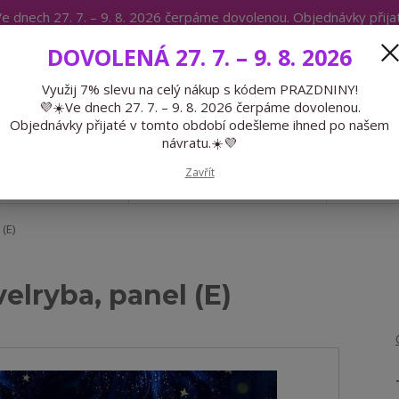
e dnech 27. 7. – 9. 8. 2026 čerpáme dovolenou. Objednávky přij
IKÁTY
BLOG
DOVOLENÁ 27. 7. – 9. 8. 2026
Expedice 775 866 913
Po-Čt 9-15
Využij 7% slevu na celý nákup s kódem PRAZDNINY!
💜☀️Ve dnech 27. 7. – 9. 8. 2026 čerpáme dovolenou.
Hledat
Objednávky přijaté v tomto období odešleme ihned po našem
návratu.☀️💜
Zavřít
GALANTERIE
PŘEDOBJEDNÁVKY
LÉTO
(E)
elryba, panel (E)