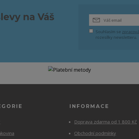
slevy na Váš
Souhlasím se
zpracová
rozesílky newsletteru.
EGORIE
INFORMACE
y
Doprava zdarma od 1 800 Kč
ákovina
Obchodní podmínky