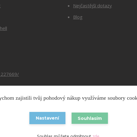
t
Nejčastější dotazy
Blog
hell
3227669/
chom zajistili tvůj pohodový nákup využíváme soubory coo
Copyright © 2026 Barevnesiti.cz
Nastavení
Souhlasím
Vytvořeno na
Eshop-rychle.cz
Souhlas můžete odmítnout
zde
.