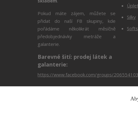
skladem
.
Úple
Pokud máte zájem, můžete se
Silky
přidat do naší FB skupiny, kde
Softs
pořádáme několikrát měsíčně
předobjednávky metráže a
galanterie.
Barevné šití: prodej látek a
galanterie:
https://www.facebook.com/groups/20655410
Aby