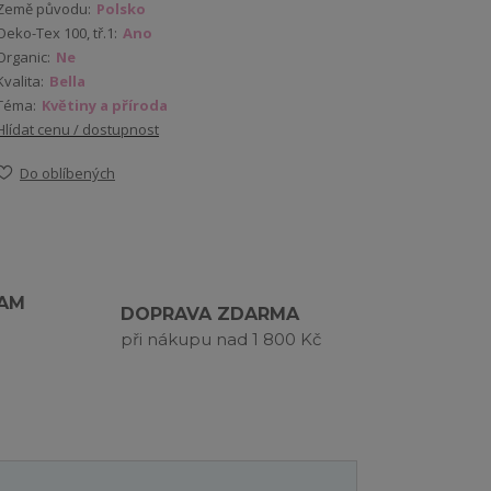
Země původu:
Polsko
Oeko-Tex 100, tř.1:
Ano
Organic:
Ne
Kvalita:
Bella
Téma:
Květiny a příroda
Hlídat cenu / dostupnost
Do oblíbených
RAM
DOPRAVA ZDARMA
při nákupu nad 1 800 Kč