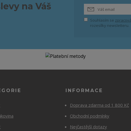
slevy na Váš
Souhlasím se
zpracová
rozesílky newsletteru.
EGORIE
INFORMACE
y
Doprava zdarma od 1 800 Kč
ákovina
Obchodní podmínky
t
Nejčastější dotazy