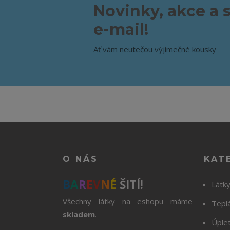
Novinky, akce a 
e-mail!
Ať vám neutečou výjimečné kousky
O NÁS
KAT
B
A
R
E
V
N
É
ŠITÍ!
Látk
Všechny látky na eshopu máme
Tepl
skladem
.
Úple