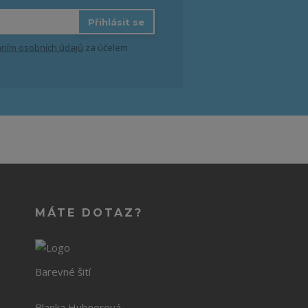
Přihlásit se
ním osobních údajů
za účelem
MÁTE DOTAZ?
Barevné šití
Blanka Hubnerová