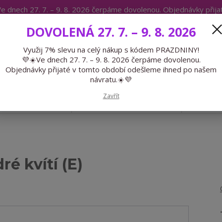
e dnech 27. 7. – 9. 8. 2026 čerpáme dovolenou. Objednávky přij
IKÁTY
BLOG
DOVOLENÁ 27. 7. – 9. 8. 2026
Expedice 775 866 913
Po-Čt 9-15
Využij 7% slevu na celý nákup s kódem PRAZDNINY!
💜☀️Ve dnech 27. 7. – 9. 8. 2026 čerpáme dovolenou.
Hledat
Objednávky přijaté v tomto období odešleme ihned po našem
návratu.☀️💜
Zavřít
GALANTERIE
PŘEDOBJEDNÁVKY
LÉTO
é kvítí (E)