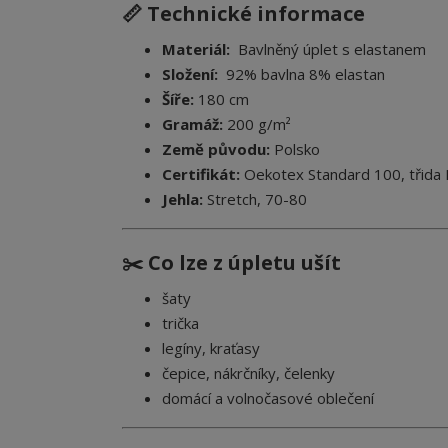
📏 Technické informace
Materiál:
Bavlněný úplet s elastanem
Složení:
92% bavlna 8% elastan
Šíře:
180 cm
Gramáž:
200 g/m²
Země původu:
Polsko
Certifikát:
Oekotex Standard 100, třida I.
Jehla:
Stretch, 70-80
✂️ Co lze z úpletu ušít
šaty
trička
legíny, kraťasy
čepice, nákrčníky, čelenky
domácí a volnočasové oblečení