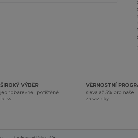
ŠIROKÝ VÝBĚR
VĚRNOSTNÍ PROG
jednobarevné i potištěné
sleva až 5% pro naše
látky
zákazníky
ry
Hodnocení látky:
2