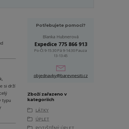
Potřebujete pomoci?
Blanka Hubnerová
ud
Expedice 775 866 913
Po-Čt 9-15:30 Pá 9-14:30 Pauza
13-13:45
objednavky@barevnesiti.cz
k,
 si drží
celý
Zboží zařazeno v
kategoriích
y typu
r
LÁTKY
ÚPLET
POTIŠTĚNÝ ÚPLET