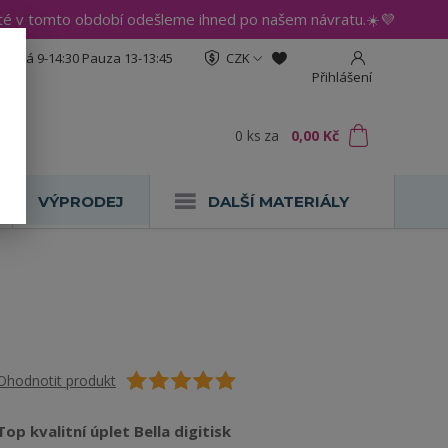
até v tomto období odešleme ihned po našem návratu.☀️💜
:30 Pá 9-14:30 Pauza 13-13:45
CZK
Přihlášení
0
ks
za
0,00 Kč
VÝPRODEJ
DALŠÍ MATERIÁLY
Ohodnotit produkt
Top kvalitní úplet Bella digitisk