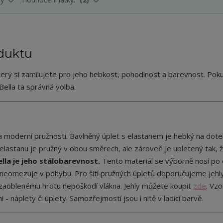
duktu
který si zamilujete pro jeho hebkost, pohodlnost a barevnost. Pok
 Bella ta správná volba.
 moderní pružnosti. Bavlněný úplet s elastanem je hebký na dote
lastanu je pružný v obou směrech, ale zároveň je upletený tak, že
ella je jeho stálobarevnost.
Tento materiál se výborně nosí po 
 neomezuje v pohybu. Pro šití pružných úpletů doporučujeme jehl
y zaoblenému hrotu nepoškodí vlákna. Jehly můžete koupit
zde
.
Vzo
áplety či úplety. Samozřejmostí jsou i nitě v ladicí barvě.