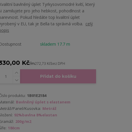
Kvalitní bavlněný úplet Tyrkysovomodré kvítí, který
si zamilujete pro jeho hebkost, pohodlnost a
barevnost. Pokud hledáte top kvalitní úplet
vyrobený v EU, tak je Bella ta správná volba.
celý
popis
Dostupnost
skladem 17.7 m
330,00 Kč
/
m
272,73 Kč
bez DPH
Přidat do košíku
Číslo produktu:
1B01E2184
Materiál:
Bavlněný úplet s elastanem
Metráž/Panel/Kusovka:
Metráž
Složení:
92%bavlna 8%elastan
Gramáž:
200g/m2
Šíře:
180cm