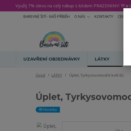
Využij 7% slevu na celý nákup s kódem PRAZDNINY! 💜☀️V
BAREVNÉ ŠITÍ - NÁŠ PŘÍBĚH
O NÁS
KONTAKTY
CERTIF
UZAVŘENÍ OBJEDNÁVKY
LÁTKY
Úvod
LÁTKY
Úplet, Tyrkysovomodré kvítí (E)
Úplet, Tyrkysovomodr
🆕 Novinka