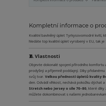
Kompletní informace o pro
Kvalitní bavlněný úplet Tyrkysovomodré kvítí, 
hledáte top kvalitní úplet vyrobený v EU, tak je
🧵 Vlastnosti
Objevte dokonalé spojení přírodního komfortu a
prodyšný a příjemně poddajný. Díky přidanému e
svůj tvar.
Velkou předností úpletů kvality B
den. Odvádí vlhkost, nechává pokožku dýchat a
Stretch nebo Jersey o síle 70–80
, které dík
můžete dokombinovat s našemi jednobarevkami - n