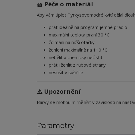
🧺 Péče o materiál
Aby vám úplet Tyrkysovomodré kvítí dělal dlou
prát ideálně na program jemné prádlo
maximální teplota praní 30 °C
ždímání na nižší otáčky
žehlení maximálně na 110 °C
nebělit a chemicky nečistit
prát i žehlit z rubové strany
nesušit v sušičce
⚠️ Upozornění
Barvy se mohou mírně lišit v závislosti na nastav
Parametry